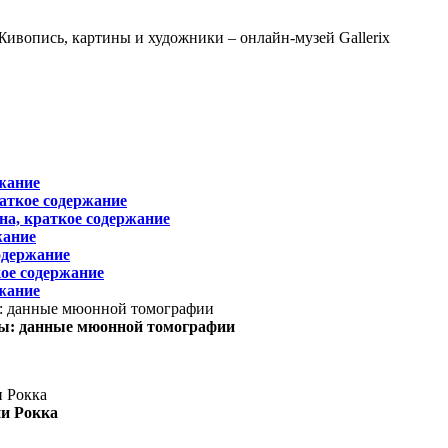
жание
раткое содержание
на, краткое содержание
жание
одержание
ое содержание
жание
ы: данные мюонной томографии
ни Рокка