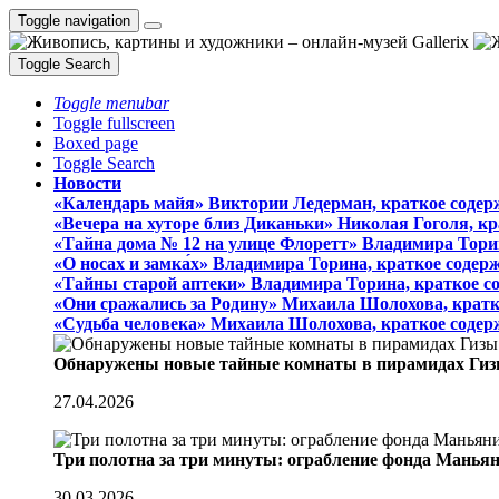
Toggle navigation
Toggle Search
Toggle menubar
Toggle fullscreen
Boxed page
Toggle Search
Новости
«Календарь майя» Виктории Ледерман, краткое содер
«Вечера на хуторе близ Диканьки» Николая Гоголя, к
«Тайна дома № 12 на улице Флоретт» Владимира Тори
«О носах и замка́х» Владимира Торина, краткое содер
«Тайны старой аптеки» Владимира Торина, краткое с
«Они сражались за Родину» Михаила Шолохова, кратк
«Судьба человека» Михаила Шолохова, краткое содер
Обнаружены новые тайные комнаты в пирамидах Гиз
27.04.2026
Три полотна за три минуты: ограбление фонда Манья
30.03.2026