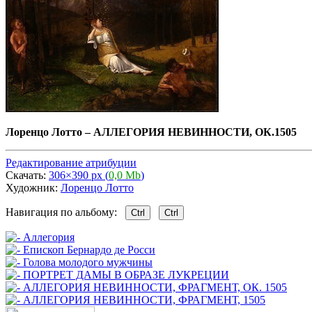
Лоренцо Лотто
–
АЛЛЕГОРИЯ НЕВИННОСТИ, ОК.1505
Редактирование атрибуции
Скачать:
306×390 px (
0,0 Mb
)
Художник:
Лоренцо Лотто
Навигация по альбому:
Ctrl
Ctrl