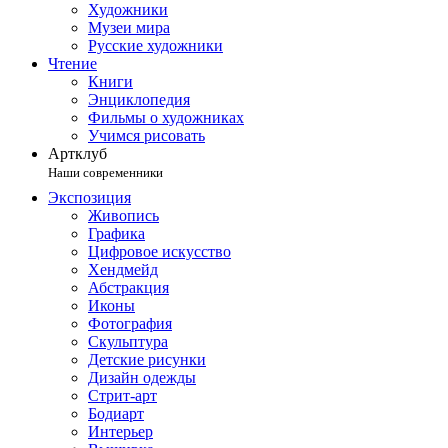
Художники
Музеи мира
Русские художники
Чтение
Книги
Энциклопедия
Фильмы о художниках
Учимся рисовать
Артклуб
Наши современники
Экспозиция
Живопись
Графика
Цифровое искусство
Хендмейд
Абстракция
Иконы
Фотография
Скульптура
Детские рисунки
Дизайн одежды
Стрит-арт
Бодиарт
Интерьер