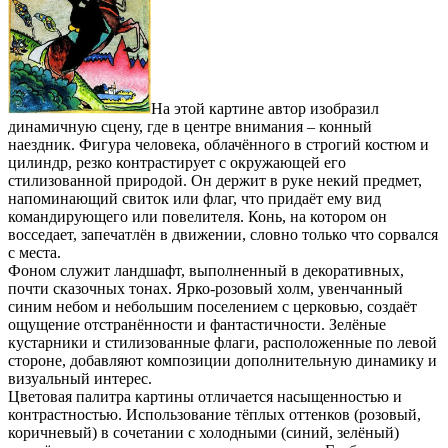
На этой картине автор изобразил
динамичную сцену, где в центре внимания – конный
наездник. Фигура человека, облачённого в строгий костюм и
цилиндр, резко контрастирует с окружающей его
стилизованной природой. Он держит в руке некий предмет,
напоминающий свиток или флаг, что придаёт ему вид
командирующего или повелителя. Конь, на котором он
восседает, запечатлён в движении, словно только что сорвался
с места.
Фоном служит ландшафт, выполненный в декоративных,
почти сказочных тонах. Ярко-розовый холм, увенчанный
синим небом и небольшим поселением с церковью, создаёт
ощущение отстранённости и фантастичности. Зелёные
кустарники и стилизованные флаги, расположенные по левой
стороне, добавляют композиции дополнительную динамику и
визуальный интерес.
Цветовая палитра картины отличается насыщенностью и
контрастностью. Использование тёплых оттенков (розовый,
коричневый) в сочетании с холодными (синий, зелёный)