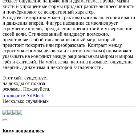
создаёт ощущение напряжения и драматизма. Грубые мазки
кисти и упрощённые формы придают работе экспрессивность
и подчёркивают ее декоративный характер.
В подтексте картина может трактоваться как аллегория власти
и движения вперёд. Фигура наездника символизирует
стремление к цели, преодоление препятствий и утверждение
своей воли. Стилизованный ландшафт, возможно,
представляет собой идеализированный мир, который
предстоит покорить или преобразовать. Контраст между
строгим костюмом человека и фантастическим фоном может
указывать на конфликт между рациональным миром и миром
грёз и фантазий. На мой взгляд, картина вызывает ощущение
энергии, динамизма и некоторой загадочности.
Этот сайт существует
на доходы от показа
рекламы. Пожалуйста,
отключите AdBlock
Несколько случайных
Кому понравилось