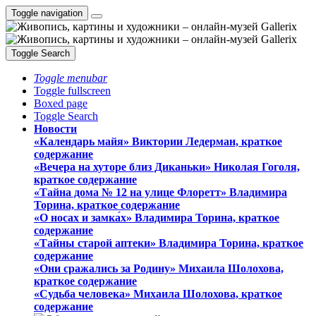
Toggle navigation
Toggle Search
Toggle menubar
Toggle fullscreen
Boxed page
Toggle Search
Новости
«Календарь майя» Виктории Ледерман, краткое
содержание
«Вечера на хуторе близ Диканьки» Николая Гоголя,
краткое содержание
«Тайна дома № 12 на улице Флоретт» Владимира
Торина, краткое содержание
«О носах и замка́х» Владимира Торина, краткое
содержание
«Тайны старой аптеки» Владимира Торина, краткое
содержание
«Они сражались за Родину» Михаила Шолохова,
краткое содержание
«Судьба человека» Михаила Шолохова, краткое
содержание