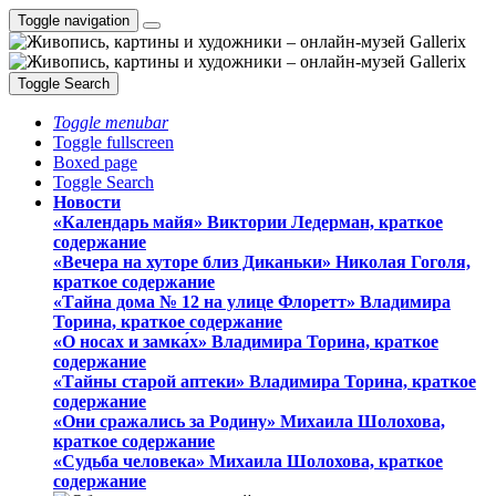
Toggle navigation
Toggle Search
Toggle menubar
Toggle fullscreen
Boxed page
Toggle Search
Новости
«Календарь майя» Виктории Ледерман, краткое
содержание
«Вечера на хуторе близ Диканьки» Николая Гоголя,
краткое содержание
«Тайна дома № 12 на улице Флоретт» Владимира
Торина, краткое содержание
«О носах и замка́х» Владимира Торина, краткое
содержание
«Тайны старой аптеки» Владимира Торина, краткое
содержание
«Они сражались за Родину» Михаила Шолохова,
краткое содержание
«Судьба человека» Михаила Шолохова, краткое
содержание