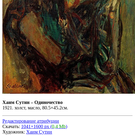
Хаим Сутин
–
Одиночество
1921. холст, масло, 80.5×45.2см.
Редактирование атрибуции
Скачать:
1041×1600 px (
0,4 Mb
)
Художник:
Хаим Сутин