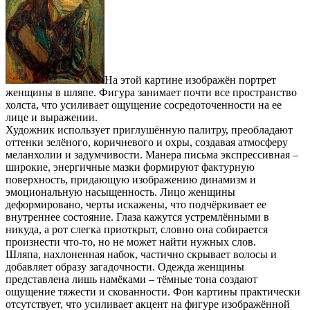
На этой картине изображён портрет
женщины в шляпе. Фигура занимает почти все пространство
холста, что усиливает ощущение сосредоточенности на ее
лице и выражении.
Художник использует приглушённую палитру, преобладают
оттенки зелёного, коричневого и охры, создавая атмосферу
меланхолии и задумчивости. Манера письма экспрессивная –
широкие, энергичные мазки формируют фактурную
поверхность, придающую изображению динамизм и
эмоциональную насыщенность. Лицо женщины
деформировано, черты искажены, что подчёркивает ее
внутреннее состояние. Глаза кажутся устремлёнными в
никуда, а рот слегка приоткрыт, словно она собирается
произнести что-то, но не может найти нужных слов.
Шляпа, нахлоненная набок, частично скрывает волосы и
добавляет образу загадочности. Одежда женщины
представлена лишь намёками – тёмные тона создают
ощущение тяжести и скованности. Фон картины практически
отсутствует, что усиливает акцент на фигуре изображённой