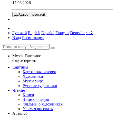
17.03.2026
Дайджест новостей
Русский
English
Español
Français
Deutsche
中文
Вход
Регистрация
Музей Галерикс
Старые картины
Картины
Картинная галерея
Художники
Музеи мира
Русские художники
Чтение
Книги
Энциклопедия
Фильмы о художниках
Учимся рисовать
Артклуб