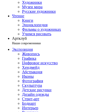
Художники
Музеи мира
Русские художники
Чтение
Книги
Энциклопедия
Фильмы о художниках
Учимся рисовать
Артклуб
Наши современники
Экспозиция
Живопись
Графика
Цифровое искусство
Хендмейд
Абстракция
Иконы
Фотография
Скульптура
Детские рисунки
Дизайн одежды
Стрит-арт
Бодиарт
Интерьер