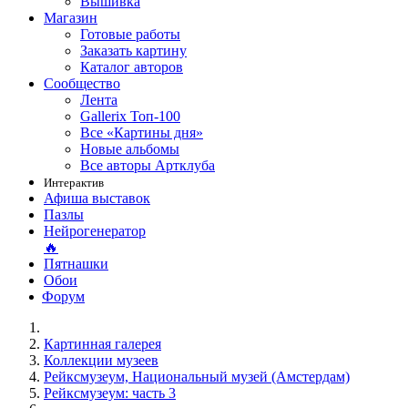
Вышивка
Магазин
Готовые работы
Заказать картину
Каталог авторов
Сообщество
Лента
Gallerix Топ-100
Все «Картины дня»
Новые альбомы
Все авторы Артклуба
Интерактив
Афиша выставок
Пазлы
Нейрогенератор
🔥
Пятнашки
Обои
Форум
Картинная галерея
Коллекции музеев
Рейксмузеум, Национальный музей (Амстердам)
Рейксмузеум: часть 3