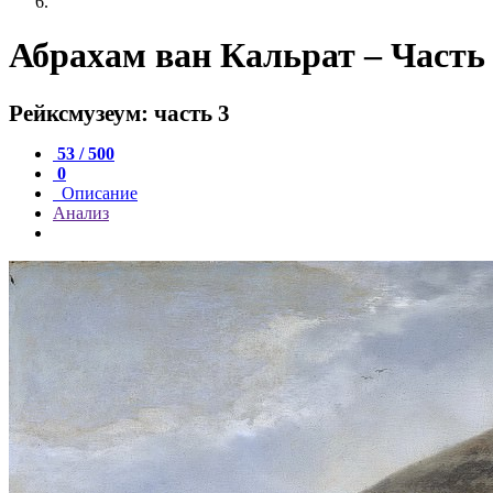
Абрахам ван Кальрат – Часть 
Рейксмузеум: часть 3
53 / 500
0
Описание
Анализ