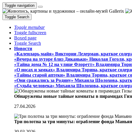
Toggle navigation
Toggle Search
Toggle menubar
Toggle fullscreen
Boxed page
Toggle Search
Новости
«Календарь майя» Виктории Ледерман, краткое содер
«Вечера на хуторе близ Диканьки» Николая Гоголя, к
«Тайна дома № 12 на улице Флоретт» Владимира Тори
«О носах и замка́х» Владимира Торина, краткое содер
«Тайны старой аптеки» Владимира Торина, краткое с
«Они сражались за Родину» Михаила Шолохова, кратк
«Судьба человека» Михаила Шолохова, краткое содер
Обнаружены новые тайные комнаты в пирамидах Гиз
27.04.2026
Три полотна за три минуты: ограбление фонда Манья
30.03.2026