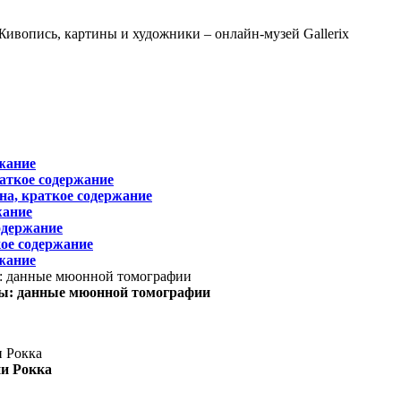
жание
раткое содержание
на, краткое содержание
жание
одержание
ое содержание
жание
ы: данные мюонной томографии
ни Рокка