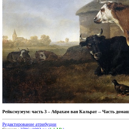
Рейксмузеум: часть 3
–
Абрахам ван Кальрат -- Часть домаш
Редактирование атрибуции