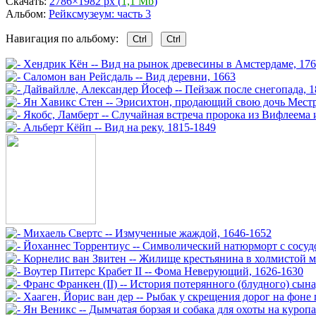
Скачать:
2786×1982 px (
1,1 Mb
)
Альбом:
Рейксмузеум: часть 3
Навигация по альбому:
Ctrl
Ctrl