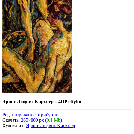
Эрнст Людвиг Кирхнер
–
4DPicttyhu
Редактирование атрибуции
Скачать:
265×800 px (
0,1 Mb
)
Художник:
Эрнст Людвиг Кирхнер