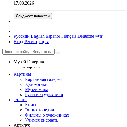
17.03.2026
Дайджест новостей
Русский
English
Español
Français
Deutsche
中文
Вход
Регистрация
Музей Галерикс
Старые картины
Картины
Картинная галерея
Художники
Музеи мира
Русские художники
Чтение
Книги
Энциклопедия
Фильмы о художниках
Учимся рисовать
Артклуб