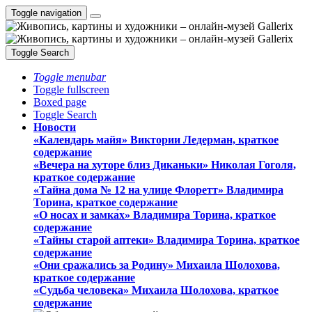
Toggle navigation
Toggle Search
Toggle menubar
Toggle fullscreen
Boxed page
Toggle Search
Новости
«Календарь майя» Виктории Ледерман, краткое
содержание
«Вечера на хуторе близ Диканьки» Николая Гоголя,
краткое содержание
«Тайна дома № 12 на улице Флоретт» Владимира
Торина, краткое содержание
«О носах и замка́х» Владимира Торина, краткое
содержание
«Тайны старой аптеки» Владимира Торина, краткое
содержание
«Они сражались за Родину» Михаила Шолохова,
краткое содержание
«Судьба человека» Михаила Шолохова, краткое
содержание