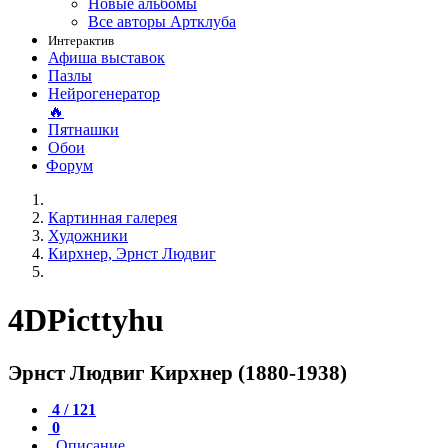
Новые альбомы
Все авторы Артклуба
Интерактив
Афиша выставок
Пазлы
Нейрогенератор
🔥
Пятнашки
Обои
Форум
Картинная галерея
Художники
Кирхнер, Эрнст Людвиг
4DPicttyhu
Эрнст Людвиг Кирхнер (1880-1938)
4 / 121
0
Описание