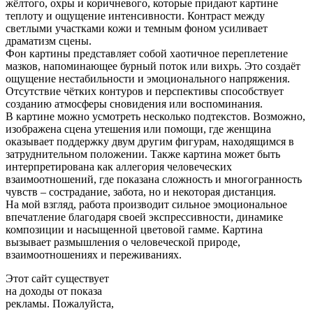
жёлтого, охры и коричневого, которые придают картине
теплоту и ощущение интенсивности. Контраст между
светлыми участками кожи и темным фоном усиливает
драматизм сцены.
Фон картины представляет собой хаотичное переплетение
мазков, напоминающее бурный поток или вихрь. Это создаёт
ощущение нестабильности и эмоционального напряжения.
Отсутствие чётких контуров и перспективы способствует
созданию атмосферы сновидения или воспоминания.
В картине можно усмотреть несколько подтекстов. Возможно,
изображена сцена утешения или помощи, где женщина
оказывает поддержку двум другим фигурам, находящимся в
затруднительном положении. Также картина может быть
интерпретирована как аллегория человеческих
взаимоотношений, где показана сложность и многогранность
чувств – сострадание, забота, но и некоторая дистанция.
На мой взгляд, работа производит сильное эмоциональное
впечатление благодаря своей экспрессивности, динамике
композиции и насыщенной цветовой гамме. Картина
вызывает размышления о человеческой природе,
взаимоотношениях и переживаниях.
Этот сайт существует
на доходы от показа
рекламы. Пожалуйста,