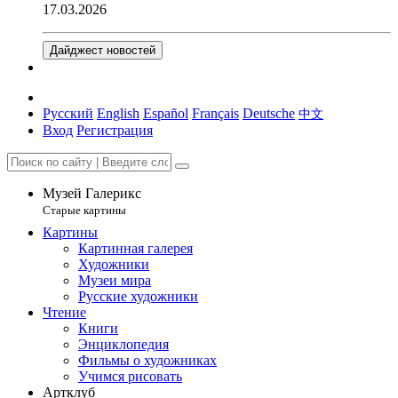
17.03.2026
Дайджест новостей
Русский
English
Español
Français
Deutsche
中文
Вход
Регистрация
Музей Галерикс
Старые картины
Картины
Картинная галерея
Художники
Музеи мира
Русские художники
Чтение
Книги
Энциклопедия
Фильмы о художниках
Учимся рисовать
Артклуб