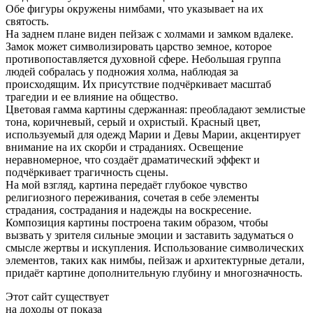
Обе фигуры окружены нимбами, что указывает на их
святость.
На заднем плане виден пейзаж с холмами и замком вдалеке.
Замок может символизировать царство земное, которое
противопоставляется духовной сфере. Небольшая группа
людей собралась у подножия холма, наблюдая за
происходящим. Их присутствие подчёркивает масштаб
трагедии и ее влияние на общество.
Цветовая гамма картины сдержанная: преобладают землистые
тона, коричневый, серый и охристый. Красный цвет,
используемый для одежд Марии и Девы Марии, акцентирует
внимание на их скорби и страданиях. Освещение
неравномерное, что создаёт драматический эффект и
подчёркивает трагичность сцены.
На мой взгляд, картина передаёт глубокое чувство
религиозного переживания, сочетая в себе элементы
страдания, сострадания и надежды на воскресение.
Композиция картины построена таким образом, чтобы
вызвать у зрителя сильные эмоции и заставить задуматься о
смысле жертвы и искупления. Использование символических
элементов, таких как нимбы, пейзаж и архитектурные детали,
придаёт картине дополнительную глубину и многозначность.
Этот сайт существует
на доходы от показа