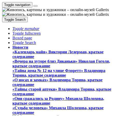
Toggle navigation
Toggle Search
Toggle menubar
Toggle fullscreen
Boxed page
Toggle Search
Новости
«Календарь майя» Виктории Ледерман, краткое
содержание
«Вечера на хуторе близ Диканьки» Николая Гоголя,
краткое содержание
«Тайна дома № 12 на улице Флоретт» Владимира
Торина, краткое содержание
«О носах и замка́х» Владимира Торина, краткое
содержание
«Тайны старой аптеки» Владимира Торина, краткое
содержание
«Они сражались за Родину» Михаила Шолохова,
краткое содержание
«Судьба человека» Михаила Шолохова, краткое
содержание