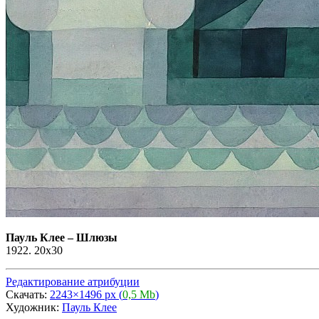
Пауль Клее
–
Шлюзы
1922. 20x30
Редактирование атрибуции
Скачать:
2243×1496 px (
0,5 Mb
)
Художник:
Пауль Клее