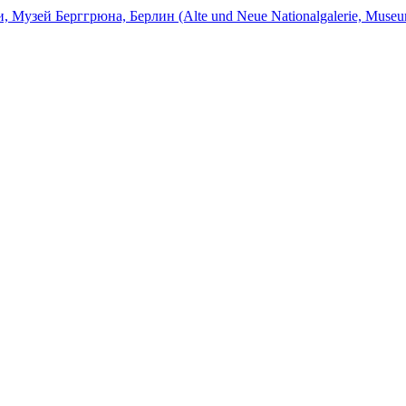
Музей Берггрюна, Берлин (Alte und Neue Nationalgalerie, Museum