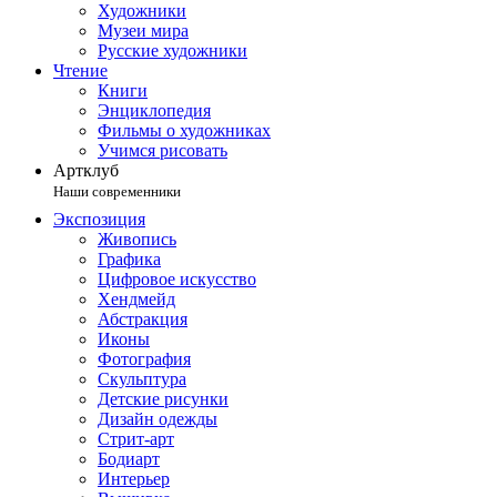
Художники
Музеи мира
Русские художники
Чтение
Книги
Энциклопедия
Фильмы о художниках
Учимся рисовать
Артклуб
Наши современники
Экспозиция
Живопись
Графика
Цифровое искусство
Хендмейд
Абстракция
Иконы
Фотография
Скульптура
Детские рисунки
Дизайн одежды
Стрит-арт
Бодиарт
Интерьер