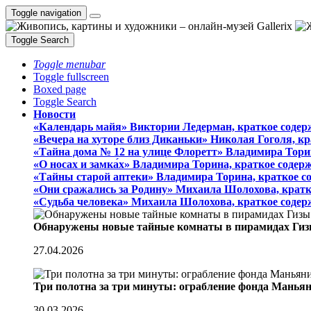
Toggle navigation
Toggle Search
Toggle menubar
Toggle fullscreen
Boxed page
Toggle Search
Новости
«Календарь майя» Виктории Ледерман, краткое содер
«Вечера на хуторе близ Диканьки» Николая Гоголя, к
«Тайна дома № 12 на улице Флоретт» Владимира Тори
«О носах и замка́х» Владимира Торина, краткое содер
«Тайны старой аптеки» Владимира Торина, краткое с
«Они сражались за Родину» Михаила Шолохова, кратк
«Судьба человека» Михаила Шолохова, краткое содер
Обнаружены новые тайные комнаты в пирамидах Гиз
27.04.2026
Три полотна за три минуты: ограбление фонда Манья
30.03.2026