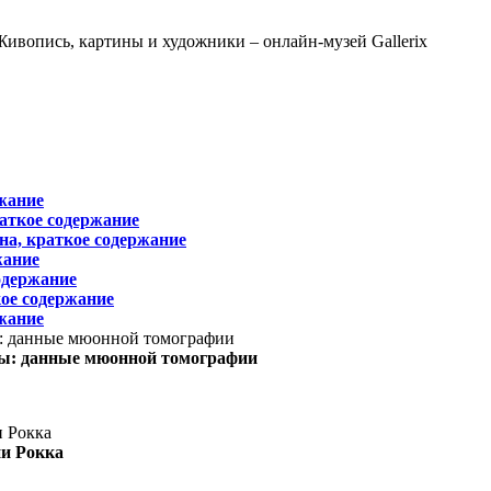
жание
раткое содержание
на, краткое содержание
жание
одержание
ое содержание
жание
ы: данные мюонной томографии
ни Рокка