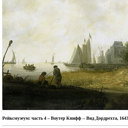
Рейксмузеум: часть 4
–
Воутер Книфф -- Вид Дордрехта, 164