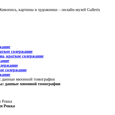
жание
раткое содержание
на, краткое содержание
жание
одержание
ое содержание
жание
ы: данные мюонной томографии
ни Рокка