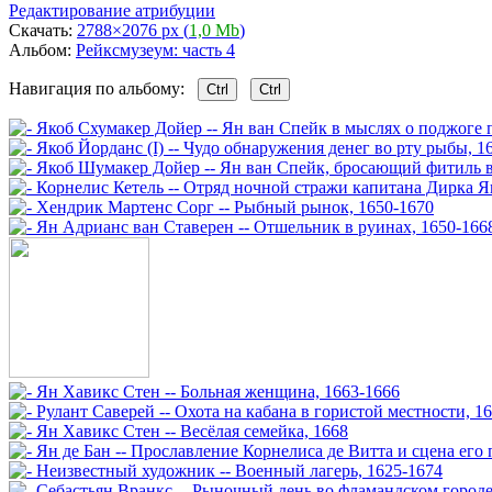
Редактирование атрибуции
Скачать:
2788×2076 px (
1,0 Mb
)
Альбом:
Рейксмузеум: часть 4
Навигация по альбому:
Ctrl
Ctrl