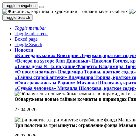
Toggle navigation
Toggle Search
Toggle menubar
Toggle fullscreen
Boxed page
Toggle Search
Новости
«Календарь майя» Виктории Ледерман, краткое содер
«Вечера на хуторе близ Диканьки» Николая Гоголя, к
«Тайна дома № 12 на улице Флоретт» Владимира Тори
«О носах и замка́х» Владимира Торина, краткое содер
«Тайны старой аптеки» Владимира Торина, краткое с
«Они сражались за Родину» Михаила Шолохова, кратк
«Судьба человека» Михаила Шолохова, краткое содер
Обнаружены новые тайные комнаты в пирамидах Гиз
27.04.2026
Три полотна за три минуты: ограбление фонда Манья
30.03.2026