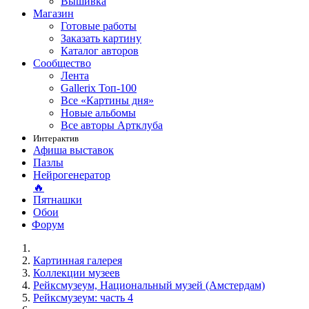
Вышивка
Магазин
Готовые работы
Заказать картину
Каталог авторов
Сообщество
Лента
Gallerix Топ-100
Все «Картины дня»
Новые альбомы
Все авторы Артклуба
Интерактив
Афиша выставок
Пазлы
Нейрогенератор
🔥
Пятнашки
Обои
Форум
Картинная галерея
Коллекции музеев
Рейксмузеум, Национальный музей (Амстердам)
Рейксмузеум: часть 4