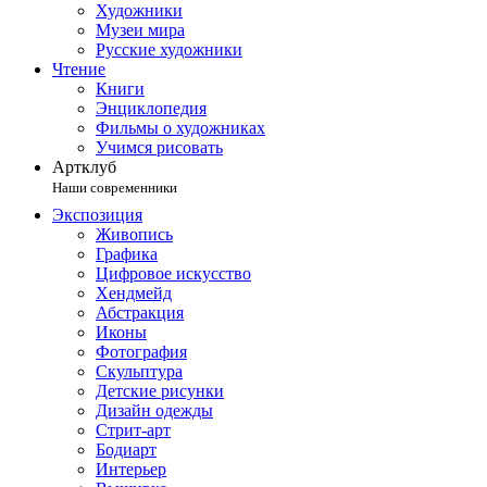
Художники
Музеи мира
Русские художники
Чтение
Книги
Энциклопедия
Фильмы о художниках
Учимся рисовать
Артклуб
Наши современники
Экспозиция
Живопись
Графика
Цифровое искусство
Хендмейд
Абстракция
Иконы
Фотография
Скульптура
Детские рисунки
Дизайн одежды
Стрит-арт
Бодиарт
Интерьер