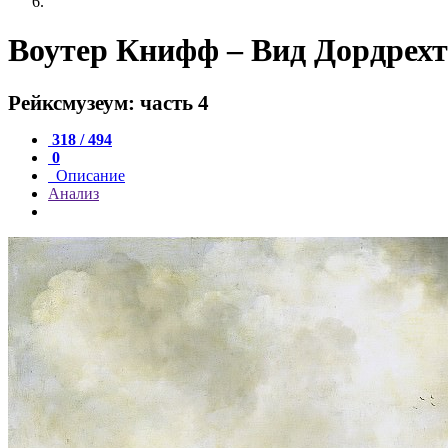
Воутер Книфф – Вид Дордрехт
Рейксмузеум: часть 4
318 / 494
0
Описание
Анализ