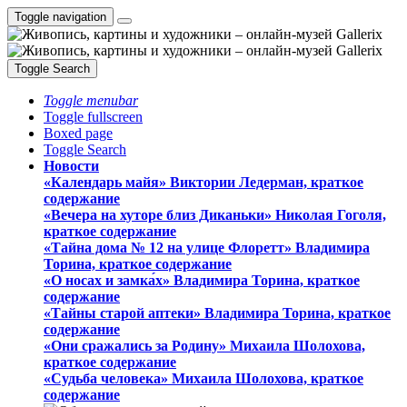
Toggle navigation
Toggle Search
Toggle menubar
Toggle fullscreen
Boxed page
Toggle Search
Новости
«Календарь майя» Виктории Ледерман, краткое
содержание
«Вечера на хуторе близ Диканьки» Николая Гоголя,
краткое содержание
«Тайна дома № 12 на улице Флоретт» Владимира
Торина, краткое содержание
«О носах и замка́х» Владимира Торина, краткое
содержание
«Тайны старой аптеки» Владимира Торина, краткое
содержание
«Они сражались за Родину» Михаила Шолохова,
краткое содержание
«Судьба человека» Михаила Шолохова, краткое
содержание