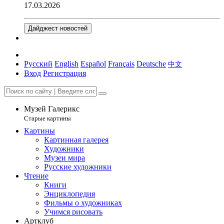
17.03.2026
Дайджест новостей
Русский
English
Español
Français
Deutsche
中文
Вход
Регистрация
Музей Галерикс
Старые картины
Картины
Картинная галерея
Художники
Музеи мира
Русские художники
Чтение
Книги
Энциклопедия
Фильмы о художниках
Учимся рисовать
Артклуб