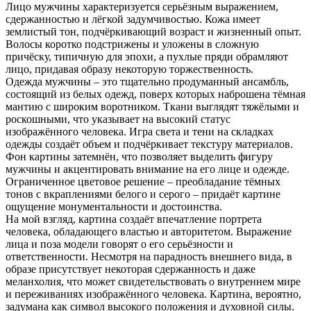
Лицо мужчины характеризуется серьёзным выражением,
сдержанностью и лёгкой задумчивостью. Кожа имеет
землистый тон, подчёркивающий возраст и жизненный опыт.
Волосы коротко подстрижены и уложены в сложную
причёску, типичную для эпохи, а пухлые пряди обрамляют
лицо, придавая образу некоторую торжественность.
Одежда мужчины – это тщательно продуманный ансамбль,
состоящий из белых одежд, поверх которых наброшена тёмная
мантию с широким воротником. Ткани выглядят тяжёлыми и
роскошными, что указывает на высокий статус
изображённого человека. Игра света и тени на складках
одежды создаёт объем и подчёркивает текстуру материалов.
Фон картины затемнён, что позволяет выделить фигуру
мужчины и акцентировать внимание на его лице и одежде.
Ограниченное цветовое решение – преобладание тёмных
тонов с вкраплениями белого и серого – придаёт картине
ощущение монументальности и достоинства.
На мой взгляд, картина создаёт впечатление портрета
человека, обладающего властью и авторитетом. Выражение
лица и поза модели говорят о его серьёзности и
ответственности. Несмотря на парадность внешнего вида, в
образе присутствует некоторая сдержанность и даже
меланхолия, что может свидетельствовать о внутреннем мире
и переживаниях изображённого человека. Картина, вероятно,
задумана как символ высокого положения и духовной силы.