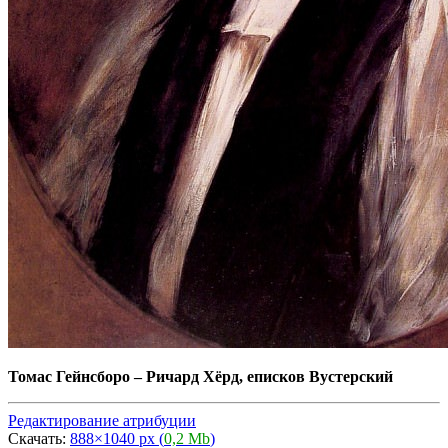
Томас Гейнсборо
–
Ричард Хёрд, еписков Вустерский
Редактирование атрибуции
Скачать:
888×1040 px (
0,2 Mb
)