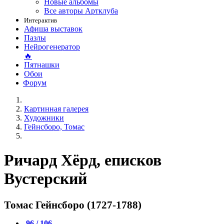
Новые альбомы
Все авторы Артклуба
Интерактив
Афиша выставок
Пазлы
Нейрогенератор
🔥
Пятнашки
Обои
Форум
Картинная галерея
Художники
Гейнсборо, Томас
Ричард Хёрд, еписков
Вустерский
Томас Гейнсборо (1727-1788)
96 / 106