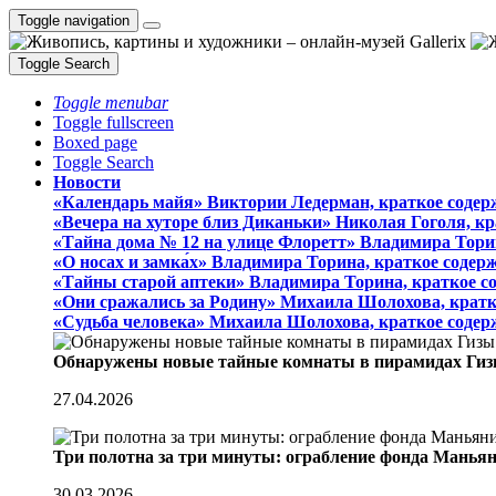
Toggle navigation
Toggle Search
Toggle menubar
Toggle fullscreen
Boxed page
Toggle Search
Новости
«Календарь майя» Виктории Ледерман, краткое содер
«Вечера на хуторе близ Диканьки» Николая Гоголя, к
«Тайна дома № 12 на улице Флоретт» Владимира Тори
«О носах и замка́х» Владимира Торина, краткое содер
«Тайны старой аптеки» Владимира Торина, краткое с
«Они сражались за Родину» Михаила Шолохова, кратк
«Судьба человека» Михаила Шолохова, краткое содер
Обнаружены новые тайные комнаты в пирамидах Гиз
27.04.2026
Три полотна за три минуты: ограбление фонда Манья
30.03.2026