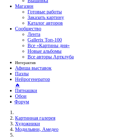
Вышивка
Магазин
Готовые работы
Заказать картину
Каталог авторов
Сообщество
Лента
Gallerix Топ-100
Все «Картины дня»
Новые альбомы
Все авторы Артклуба
Интерактив
Афиша выставок
Пазлы
Нейрогенератор
🔥
Пятнашки
Обои
Форум
Картинная галерея
Художники
Модильяни, Амедео