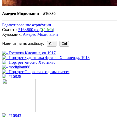
Амедео Модильяни
–
#16836
Редактирование атрибуции
Скачать:
516×800 px (
0,1 Mb
)
Художник:
Амедео Модильяни
Навигация по альбому:
Ctrl
Ctrl