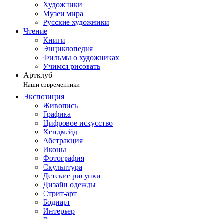
Художники
Музеи мира
Русские художники
Чтение
Книги
Энциклопедия
Фильмы о художниках
Учимся рисовать
Артклуб
Наши современники
Экспозиция
Живопись
Графика
Цифровое искусство
Хендмейд
Абстракция
Иконы
Фотография
Скульптура
Детские рисунки
Дизайн одежды
Стрит-арт
Бодиарт
Интерьер