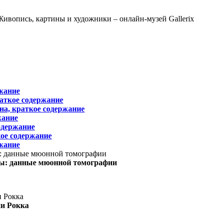
жание
раткое содержание
на, краткое содержание
жание
одержание
ое содержание
жание
ы: данные мюонной томографии
ни Рокка