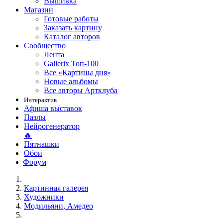
Вышивка
Магазин
Готовые работы
Заказать картину
Каталог авторов
Сообщество
Лента
Gallerix Топ-100
Все «Картины дня»
Новые альбомы
Все авторы Артклуба
Интерактив
Афиша выставок
Пазлы
Нейрогенератор
🔥
Пятнашки
Обои
Форум
Картинная галерея
Художники
Модильяни, Амедео