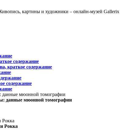
жание
раткое содержание
на, краткое содержание
жание
одержание
ое содержание
жание
ы: данные мюонной томографии
ни Рокка