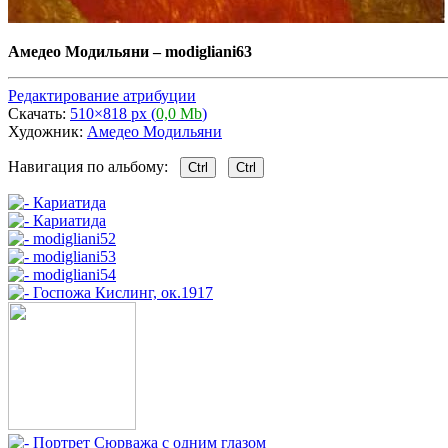
Амедео Модильяни
–
modigliani63
Редактирование атрибуции
Скачать:
510×818 px (
0,0 Mb
)
Художник:
Амедео Модильяни
Навигация по альбому:
Ctrl
Ctrl