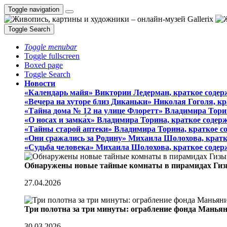
Toggle navigation
Toggle Search
Toggle menubar
Toggle fullscreen
Boxed page
Toggle Search
Новости
«Календарь майя» Виктории Ледерман, краткое содер
«Вечера на хуторе близ Диканьки» Николая Гоголя, к
«Тайна дома № 12 на улице Флоретт» Владимира Тори
«О носах и замка́х» Владимира Торина, краткое содер
«Тайны старой аптеки» Владимира Торина, краткое с
«Они сражались за Родину» Михаила Шолохова, кратк
«Судьба человека» Михаила Шолохова, краткое содер
Обнаружены новые тайные комнаты в пирамидах Гиз
27.04.2026
Три полотна за три минуты: ограбление фонда Манья
30.03.2026