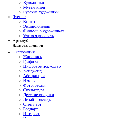
Художники
Музеи мира
Русские художники
Чтение
Книги
Энциклопедия
Фильмы о художниках
Учимся рисовать
Артклуб
Наши современники
Экспозиция
Живопись
Графика
Цифровое искусство
Хендмейд
Абстракция
Иконы
Фотография
Скульптура
Детские рисунки
Дизайн одежды
Стрит-арт
Бодиарт
Интерьер