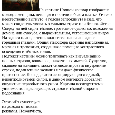
На картине Ночной кошмар изображена
молодая женщина, лежащая в постели в белом платье. Ее тело
неестественно выгнуто, а голова запрокинута назад, что
может свидетельствовать о сильном страхе или беспокойстве.
Сверху на ней сидит тёмное, гротескное существо, похожее на
демона или суккуба, с выразительным, устрашающим видом.
На заднем плане, в тени, виднеется голова лошади с
горящими глазами. Общая атмосфера картины напряжённая,
мрачная и тревожная, созданная с помощью контрастного
освещения и тёмных тонов.
Подтекст картины можно трактовать как визуализацию
ночных страхов, кошмаров, навязчивых мыслей. Существо,
сидящее на женщине, может символизировать внутренние
страхи, подавленные желания или даже физическое
притеснение. Лошадь, часто ассоциирующаяся с дикой,
неконтролируемой силой, в данном контексте добавляет
ощущение первобытного ужаса. Картина исследует темы
уязвимости, парализующих страхов и тёмной стороны
подсознания.
Этот сайт существует
на доходы от показа
рекламы. Пожалуйста,