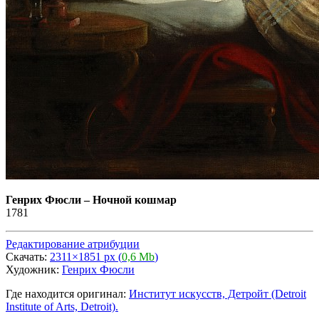
Генрих Фюсли
–
Ночной кошмар
1781
Редактирование атрибуции
Скачать:
2311×1851 px (
0,6 Mb
)
Художник:
Генрих Фюсли
Где находится оригинал:
Институт искусств, Детройт (Detroit
Institute of Arts, Detroit).