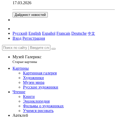
17.03.2026
Дайджест новостей
Русский
English
Español
Français
Deutsche
中文
Вход
Регистрация
Музей Галерикс
Старые картины
Картины
Картинная галерея
Художники
Музеи мира
Русские художники
Чтение
Книги
Энциклопедия
Фильмы о художниках
Учимся рисовать
Артклуб