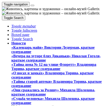
Toggle navigation
Toggle Search
Toggle menubar
Toggle fullscreen
Boxed page
Toggle Search
Новости
«Календарь майя» Виктории Ледерман, краткое
содержание
«Вечера на хуторе близ Диканьки» Николая Гоголя,
краткое содержание
«Тайна дома № 12 на улице Флоретт» Владимира
Торина, краткое содержание
«О носах и замка́х» Владимира Торина, краткое
содержание
«Тайны старой аптеки» Владимира Торина, краткое
содержание
«Они сражались за Родину» Михаила Шолохова,
краткое содержание
«Судьба человека» Михаила Шолохова, краткое
содержание