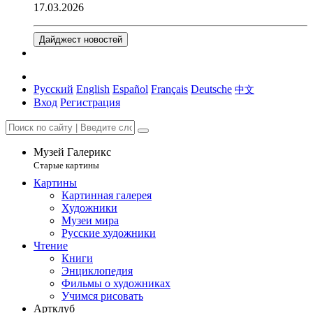
17.03.2026
Дайджест новостей
Русский
English
Español
Français
Deutsche
中文
Вход
Регистрация
Музей Галерикс
Старые картины
Картины
Картинная галерея
Художники
Музеи мира
Русские художники
Чтение
Книги
Энциклопедия
Фильмы о художниках
Учимся рисовать
Артклуб