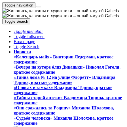
Toggle navigation
Toggle Search
Toggle menubar
Toggle fullscreen
Boxed page
Toggle Search
Новости
«Календарь майя» Виктории Ледерман, краткое
содержание
«Вечера на хуторе близ Диканьки» Николая Гоголя,
краткое содержание
«Тайна дома № 12 на улице Флоретт» Владимира
Торина, краткое содержание
«О носах и замка́х» Владимира Торина, краткое
содержание
«Тайны старой аптеки» Владимира Торина, краткое
содержание
«Они сражались за Родину» Михаила Шолохова,
краткое содержание
«Судьба человека» Михаила Шолохова, краткое
содержание