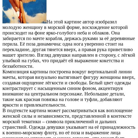
На этой картине автор изобразил
молодую женщину в морской форме, восхождение которой
происходит на фоне ярко-голубого неба и облаков. Она
забирается по мачте корабля, держась руками за её деревянные
перила. Её поза динамична: одна нога уверенно стоит на
перекладине, другая тянется вверх, а правая рука приветливо
машет зрителю. Взгляд девушки направлен в сторону, с лёгкой
улыбкой на губах, что придаёт ей выражение кокетства и
беззаботности.
Композиция картины построена вокруг вертикальной линии
мачты, которая визуально вытягивает фигуру женщины вверх,
создавая ощущение лёгкости и свободы. Белый цвет одежды
контрастирует с насыщенным синим фоном, акцентируя
внимание на центральном персонаже. Небольшие детали,
такие как красная повязка на голове и туфли, добавляют
яркости и привлекательности.
В подтексте картина может рассматриваться как воплощение
женской силы и независимости, представленной в контексте
морской тематики – символа приключений и дальних
странствий. Одежда девушки указывает на её принадлежность
к военно-морскому флоту, но её поза и выражение лица