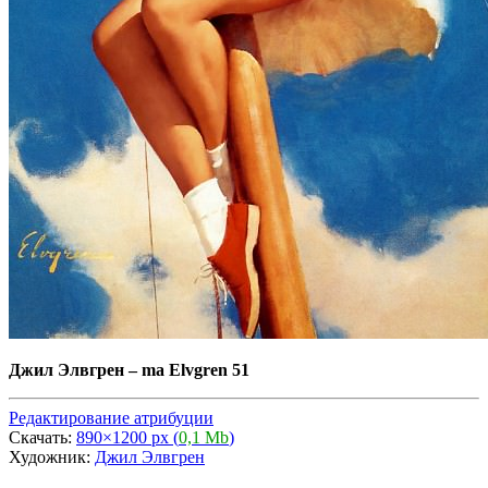
Джил Элвгрен
–
ma Elvgren 51
Редактирование атрибуции
Скачать:
890×1200 px (
0,1 Mb
)
Художник:
Джил Элвгрен