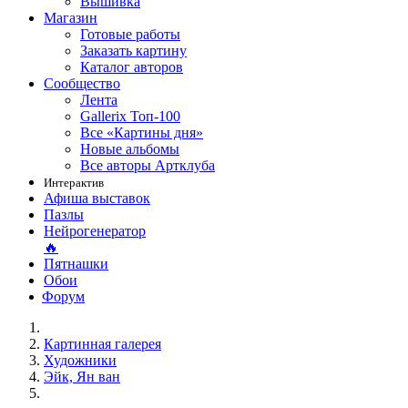
Вышивка
Магазин
Готовые работы
Заказать картину
Каталог авторов
Сообщество
Лента
Gallerix Топ-100
Все «Картины дня»
Новые альбомы
Все авторы Артклуба
Интерактив
Афиша выставок
Пазлы
Нейрогенератор
🔥
Пятнашки
Обои
Форум
Картинная галерея
Художники
Эйк, Ян ван