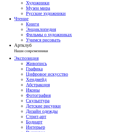
Художники
Музеи мира
Русские художники
Чтение
Книги
Энциклопедия
Фильмы о художниках
Учимся рисовать
Артклуб
Наши современники
Экспозиция
Живопись
Графика
Цифровое искусство
Хендмейд
Абстракция
Иконы
Фотография
Скульптура
Детские рисунки
Дизайн одежды
Стрит-арт
Бодиарт
Интерьер