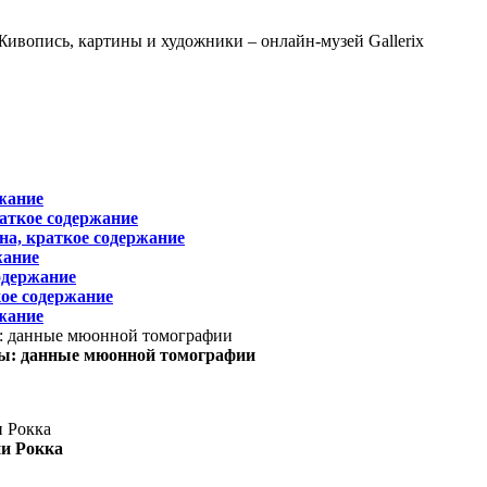
жание
раткое содержание
на, краткое содержание
жание
одержание
ое содержание
жание
ы: данные мюонной томографии
ни Рокка