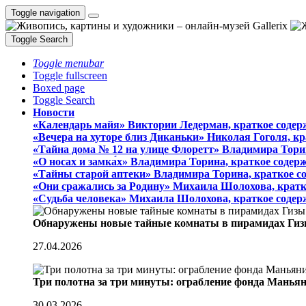
Toggle navigation
Toggle Search
Toggle menubar
Toggle fullscreen
Boxed page
Toggle Search
Новости
«Календарь майя» Виктории Ледерман, краткое содер
«Вечера на хуторе близ Диканьки» Николая Гоголя, к
«Тайна дома № 12 на улице Флоретт» Владимира Тори
«О носах и замка́х» Владимира Торина, краткое содер
«Тайны старой аптеки» Владимира Торина, краткое с
«Они сражались за Родину» Михаила Шолохова, кратк
«Судьба человека» Михаила Шолохова, краткое содер
Обнаружены новые тайные комнаты в пирамидах Гиз
27.04.2026
Три полотна за три минуты: ограбление фонда Манья
30.03.2026