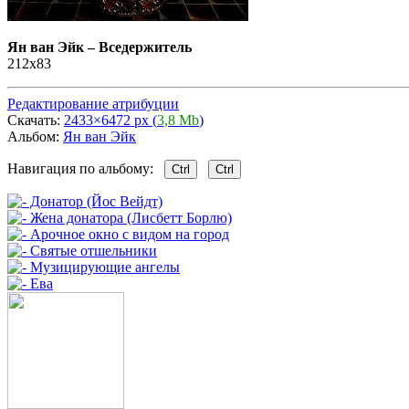
Ян ван Эйк
–
Вседержитель
212x83
Редактирование атрибуции
Скачать:
2433×6472 px (
3,8 Mb
)
Альбом:
Ян ван Эйк
Навигация по альбому:
Ctrl
Ctrl