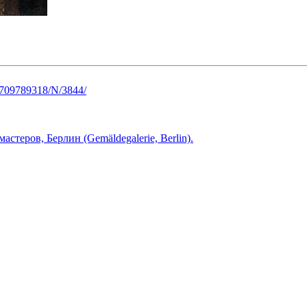
/2709789318/N/3844/
астеров, Берлин (Gemäldegalerie, Berlin).