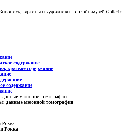
жание
раткое содержание
на, краткое содержание
жание
одержание
ое содержание
жание
ы: данные мюонной томографии
ни Рокка