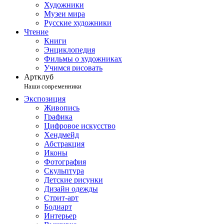
Художники
Музеи мира
Русские художники
Чтение
Книги
Энциклопедия
Фильмы о художниках
Учимся рисовать
Артклуб
Наши современники
Экспозиция
Живопись
Графика
Цифровое искусство
Хендмейд
Абстракция
Иконы
Фотография
Скульптура
Детские рисунки
Дизайн одежды
Стрит-арт
Бодиарт
Интерьер