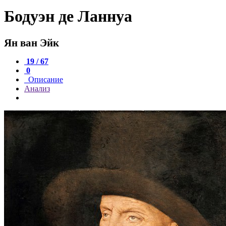
Бодуэн де Ланнуа
Ян ван Эйк
19 / 67
0
Описание
Анализ