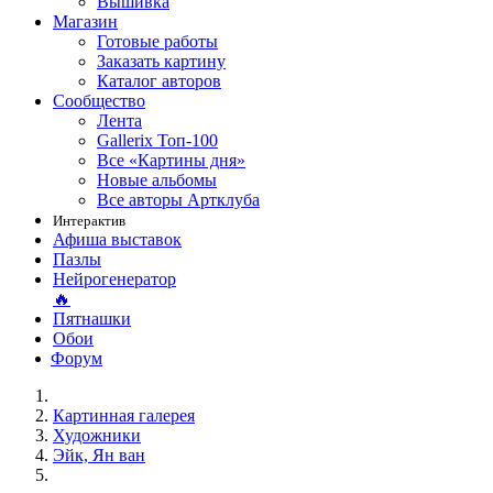
Вышивка
Магазин
Готовые работы
Заказать картину
Каталог авторов
Сообщество
Лента
Gallerix Топ-100
Все «Картины дня»
Новые альбомы
Все авторы Артклуба
Интерактив
Афиша выставок
Пазлы
Нейрогенератор
🔥
Пятнашки
Обои
Форум
Картинная галерея
Художники
Эйк, Ян ван