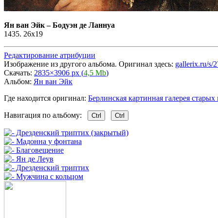
Ян ван Эйк
–
Бодуэн де Ланнуа
1435. 26x19
Редактирование атрибуции
Изображение из другого альбома. Оригинал здесь:
gallerix.ru/s
Скачать:
2835×3906 px (
4,5 Mb
)
Альбом:
Ян ван Эйк
Где находится оригинал:
Берлинская картинная галерея старых м
Навигация по альбому:
Ctrl
Ctrl