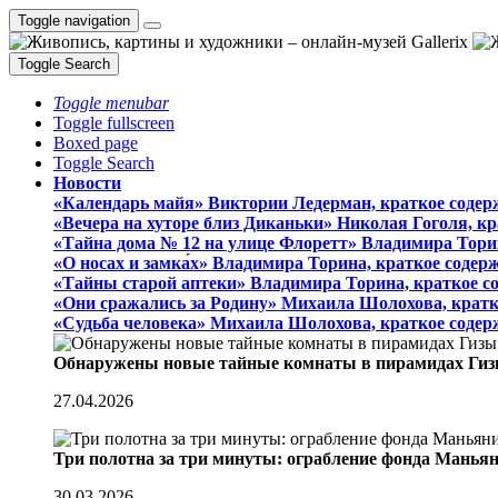
Toggle navigation
Toggle Search
Toggle menubar
Toggle fullscreen
Boxed page
Toggle Search
Новости
«Календарь майя» Виктории Ледерман, краткое содер
«Вечера на хуторе близ Диканьки» Николая Гоголя, к
«Тайна дома № 12 на улице Флоретт» Владимира Тори
«О носах и замка́х» Владимира Торина, краткое содер
«Тайны старой аптеки» Владимира Торина, краткое с
«Они сражались за Родину» Михаила Шолохова, кратк
«Судьба человека» Михаила Шолохова, краткое содер
Обнаружены новые тайные комнаты в пирамидах Гиз
27.04.2026
Три полотна за три минуты: ограбление фонда Манья
30.03.2026