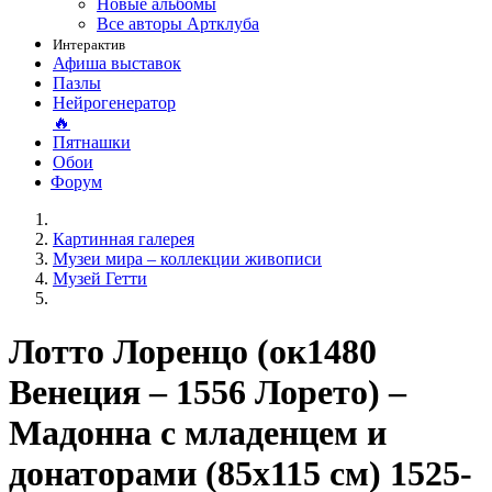
Новые альбомы
Все авторы Артклуба
Интерактив
Афиша выставок
Пазлы
Нейрогенератор
🔥
Пятнашки
Обои
Форум
Картинная галерея
Музеи мира – коллекции живописи
Музей Гетти
Лотто Лоренцо (ок1480
Венеция – 1556 Лорето) –
Мадонна с младенцем и
донаторами (85х115 см) 1525-