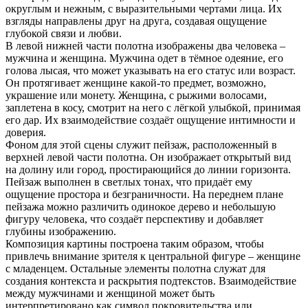
округлым и нежным, с выразительными чертами лица. Их
взгляды направлены друг на друга, создавая ощущение
глубокой связи и любви.
В левой нижней части полотна изображены два человека –
мужчина и женщина. Мужчина одет в тёмное одеяние, его
голова лысая, что может указывать на его статус или возраст.
Он протягивает женщине какой-то предмет, возможно,
украшение или монету. Женщина, с рыжими волосами,
заплетена в косу, смотрит на него с лёгкой улыбкой, принимая
его дар. Их взаимодействие создаёт ощущение интимности и
доверия.
Фоном для этой сцены служит пейзаж, расположенный в
верхней левой части полотна. Он изображает открытый вид
на долину или город, простирающийся до линии горизонта.
Пейзаж выполнен в светлых тонах, что придаёт ему
ощущение простора и безграничности. На переднем плане
пейзажа можно различить одинокое дерево и небольшую
фигуру человека, что создаёт перспективу и добавляет
глубины изображению.
Композиция картины построена таким образом, чтобы
привлечь внимание зрителя к центральной фигуре – женщине
с младенцем. Остальные элементы полотна служат для
создания контекста и раскрытия подтекстов. Взаимодействие
между мужчинами и женщиной может быть
интерпретировано как символ покровительства или