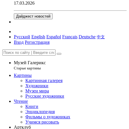
17.03.2026
Дайджест новостей
Русский
English
Español
Français
Deutsche
中文
Вход
Регистрация
Музей Галерикс
Старые картины
Картины
Картинная галерея
Художники
Музеи мира
Русские художники
Чтение
Книги
Энциклопедия
Фильмы о художниках
Учимся рисовать
Артклуб