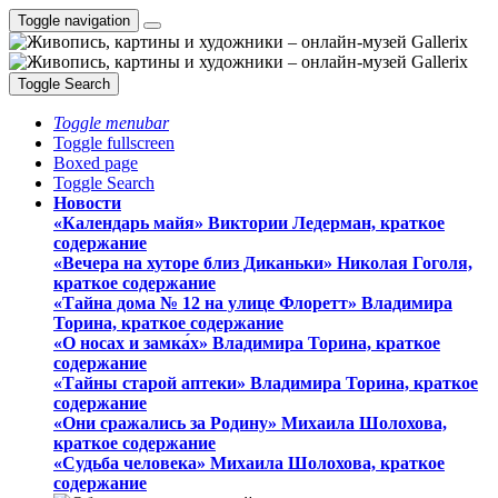
Toggle navigation
Toggle Search
Toggle menubar
Toggle fullscreen
Boxed page
Toggle Search
Новости
«Календарь майя» Виктории Ледерман, краткое
содержание
«Вечера на хуторе близ Диканьки» Николая Гоголя,
краткое содержание
«Тайна дома № 12 на улице Флоретт» Владимира
Торина, краткое содержание
«О носах и замка́х» Владимира Торина, краткое
содержание
«Тайны старой аптеки» Владимира Торина, краткое
содержание
«Они сражались за Родину» Михаила Шолохова,
краткое содержание
«Судьба человека» Михаила Шолохова, краткое
содержание