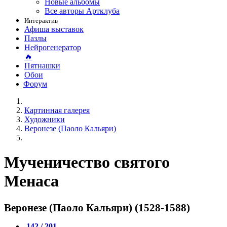
Новые альбомы
Все авторы Артклуба
Интерактив
Афиша выставок
Пазлы
Нейрогенератор
🔥
Пятнашки
Обои
Форум
Картинная галерея
Художники
Веронезе (Паоло Кальяри)
Мученичество святого
Менаса
Веронезе (Паоло Кальяри) (1528-1588)
142 / 201