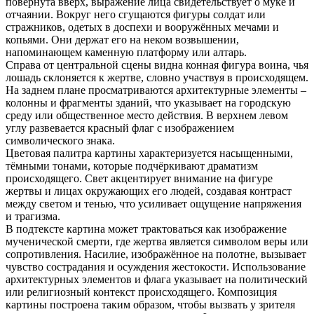
повёрнута вверх, выражение лица свидетельствует о муке и
отчаянии. Вокруг него сгущаются фигуры солдат или
стражников, одетых в доспехи и вооружённых мечами и
копьями. Они держат его на неком возвышении,
напоминающем каменную платформу или алтарь.
Справа от центральной сцены видна конная фигура воина, чья
лошадь склоняется к жертве, словно участвуя в происходящем.
На заднем плане просматриваются архитектурные элементы –
колонны и фрагменты зданий, что указывает на городскую
среду или общественное место действия. В верхнем левом
углу развевается красный флаг с изображением
символического знака.
Цветовая палитра картины характеризуется насыщенными,
тёмными тонами, которые подчёркивают драматизм
происходящего. Свет акцентирует внимание на фигуре
жертвы и лицах окружающих его людей, создавая контраст
между светом и тенью, что усиливает ощущение напряжения
и трагизма.
В подтексте картина может трактоваться как изображение
мученической смерти, где жертва является символом веры или
сопротивления. Насилие, изображённое на полотне, вызывает
чувство сострадания и осуждения жестокости. Использование
архитектурных элементов и флага указывает на политический
или религиозный контекст происходящего. Композиция
картины построена таким образом, чтобы вызвать у зрителя