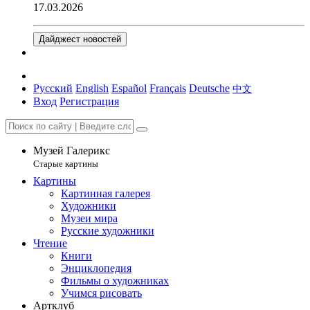
17.03.2026
Дайджест новостей
Русский
English
Español
Français
Deutsche
中文
Вход
Регистрация
Музей Галерикс
Старые картины
Картины
Картинная галерея
Художники
Музеи мира
Русские художники
Чтение
Книги
Энциклопедия
Фильмы о художниках
Учимся рисовать
Артклуб