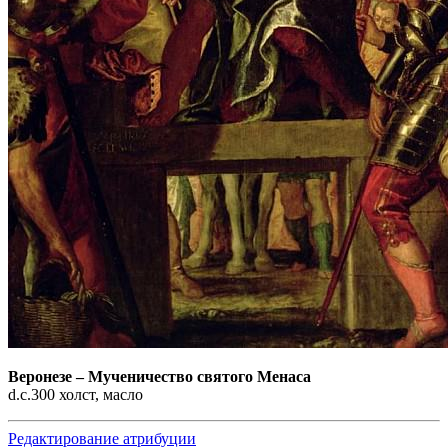
Веронезе
–
Мученичество святого Менаса
d.c.300 холст, масло
Редактирование атрибуции