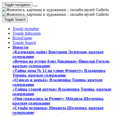
Toggle navigation
Toggle Search
Toggle menubar
Toggle fullscreen
Boxed page
Toggle Search
Новости
«Календарь майя» Виктории Ледерман, краткое
содержание
«Вечера на хуторе близ Диканьки» Николая Гоголя,
краткое содержание
«Тайна дома № 12 на улице Флоретт» Владимира
Торина, краткое содержание
«О носах и замка́х» Владимира Торина, краткое
содержание
«Тайны старой аптеки» Владимира Торина, краткое
содержание
«Они сражались за Родину» Михаила Шолохова,
краткое содержание
«Судьба человека» Михаила Шолохова, краткое
содержание