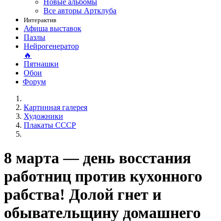
Новые альбомы
Все авторы Артклуба
Интерактив
Афиша выставок
Пазлы
Нейрогенератор
🔥
Пятнашки
Обои
Форум
Картинная галерея
Художники
Плакаты СССР
8 марта — день восстания
работниц против кухонного
рабства! Долой гнет и
обывательщину домашнего