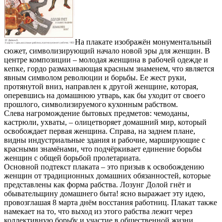
На плакате изображён монументальный
сюжет, символизирующий начало новой эры для женщин. В
центре композиции – молодая женщина в рабочей одежде и
кепке, гордо размахивающая красным знаменем, что является
явным символом революции и борьбы. Ее жест руки,
протянутой вниз, направлен к другой женщине, которая,
оперевшись на домашнюю утварь, как бы уходит от своего
прошлого, символизируемого кухонным рабством.
Слева нагромождение бытовых предметов: чемоданы,
кастрюли, ухваты, – олицетворяет домашний мир, который
освобождает первая женщина. Справа, на заднем плане,
видны индустриальные здания и рабочие, марширующие с
красными знамёнами, что подчёркивает единение борьбы
женщин с общей борьбой пролетариата.
Основной подтекст плаката – это призыв к освобождению
женщин от традиционных домашних обязанностей, которые
представлены как форма рабства. Лозунг Долой гнёт и
обывательщину домашнего быта! ясно выражает эту идею,
провозглашая 8 марта днём восстания работниц. Плакат также
намекает на то, что выход из этого рабства лежит через
коллективную борьбу и участие в общественной жизни,