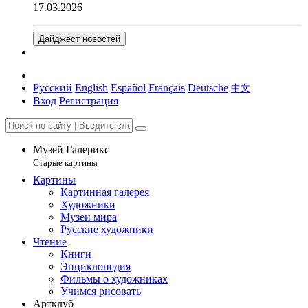
17.03.2026
Дайджест новостей
Русский
English
Español
Français
Deutsche
中文
Вход
Регистрация
Музей Галерикс
Старые картины
Картины
Картинная галерея
Художники
Музеи мира
Русские художники
Чтение
Книги
Энциклопедия
Фильмы о художниках
Учимся рисовать
Артклуб