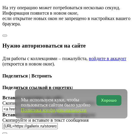
На эту операцию может потребоваться несколько секунд.
Информация появится в новом окне,
если открытие новых окон не запрещено в настройках вашего
браузера.
Нужно авторизоваться на сайте
Для работы с коллекциями – пожалуйста,
войдите в аккаунт
(откроется в новом окне).
Поделиться | Встроить
Поделиться ссылкой в соцсетях:
Вставить картинку на сайт:
Мы используем куки, чтобы
Хорошо
Скопируйте и вставьте в исходный код сайта
пользоваться сайтом было удобно
Политика конфиденциальности
Вставить картинку в сообщение на форум:
Скопируйте и вставьте в текст сообщения