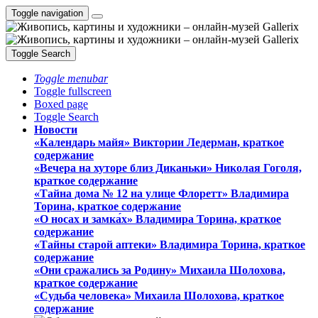
Toggle navigation
Toggle Search
Toggle menubar
Toggle fullscreen
Boxed page
Toggle Search
Новости
«Календарь майя» Виктории Ледерман, краткое
содержание
«Вечера на хуторе близ Диканьки» Николая Гоголя,
краткое содержание
«Тайна дома № 12 на улице Флоретт» Владимира
Торина, краткое содержание
«О носах и замка́х» Владимира Торина, краткое
содержание
«Тайны старой аптеки» Владимира Торина, краткое
содержание
«Они сражались за Родину» Михаила Шолохова,
краткое содержание
«Судьба человека» Михаила Шолохова, краткое
содержание