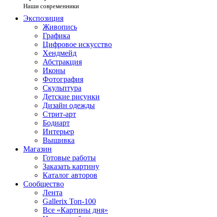
Наши современники
Экспозиция
Живопись
Графика
Цифровое искусство
Хендмейд
Абстракция
Иконы
Фотография
Скульптура
Детские рисунки
Дизайн одежды
Стрит-арт
Бодиарт
Интерьер
Вышивка
Магазин
Готовые работы
Заказать картину
Каталог авторов
Сообщество
Лента
Gallerix Топ-100
Все «Картины дня»