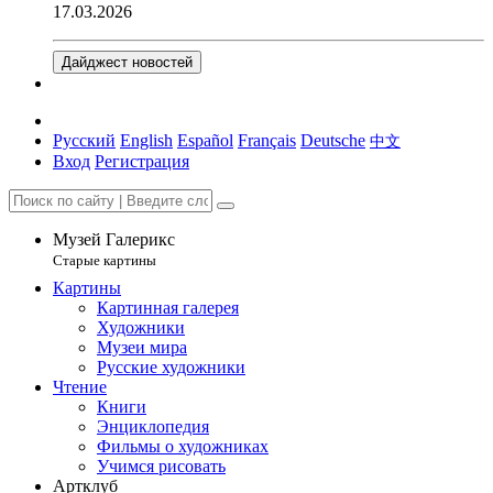
17.03.2026
Дайджест новостей
Русский
English
Español
Français
Deutsche
中文
Вход
Регистрация
Музей Галерикс
Старые картины
Картины
Картинная галерея
Художники
Музеи мира
Русские художники
Чтение
Книги
Энциклопедия
Фильмы о художниках
Учимся рисовать
Артклуб