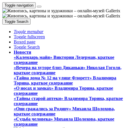
Toggle navigation
Toggle Search
Toggle menubar
Toggle fullscreen
Boxed page
Toggle Search
Новости
«Календарь майя» Виктории Ледерман, краткое
содержание
«Вечера на хуторе близ Диканьки» Николая Гоголя,
краткое содержание
«Тайна дома № 12 на улице Флоретт» Владимира
Торина, краткое содержание
«О носах и замка́х» Владимира Торина, краткое
содержание
«Тайны старой аптеки» Владимира Торина, краткое
содержание
«Они сражались за Родину» Михаила Шолохова,
краткое содержание
«Судьба человека» Михаила Шолохова, краткое
содержание