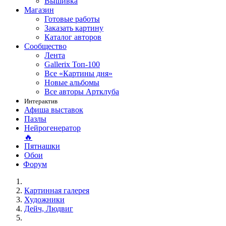
Вышивка
Магазин
Готовые работы
Заказать картину
Каталог авторов
Сообщество
Лента
Gallerix Топ-100
Все «Картины дня»
Новые альбомы
Все авторы Артклуба
Интерактив
Афиша выставок
Пазлы
Нейрогенератор
🔥
Пятнашки
Обои
Форум
Картинная галерея
Художники
Дейч, Людвиг