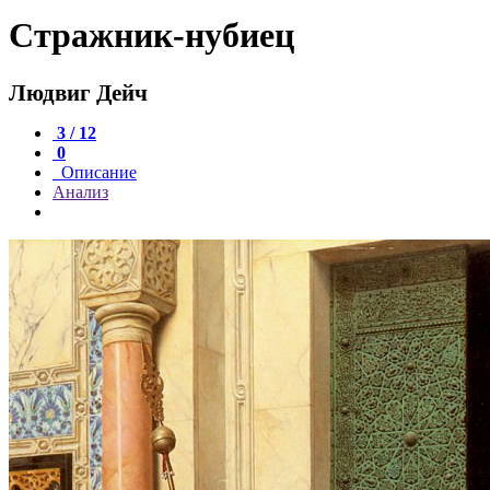
Стражник-нубиец
Людвиг Дейч
3 / 12
0
Описание
Анализ