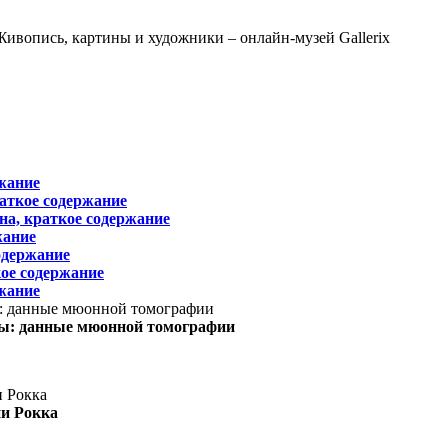
жание
раткое содержание
на, краткое содержание
жание
одержание
ое содержание
жание
ы: данные мюонной томографии
ни Рокка