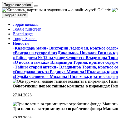
Toggle navigation
Toggle Search
Toggle menubar
Toggle fullscreen
Boxed page
Toggle Search
Новости
«Календарь майя» Виктории Ледерман, краткое содер
«Вечера на хуторе близ Диканьки» Николая Гоголя, к
«Тайна дома № 12 на улице Флоретт» Владимира Тори
«О носах и замка́х» Владимира Торина, краткое содер
«Тайны старой аптеки» Владимира Торина, краткое с
«Они сражались за Родину» Михаила Шолохова, кратк
«Судьба человека» Михаила Шолохова, краткое содер
Обнаружены новые тайные комнаты в пирамидах Гиз
27.04.2026
Три полотна за три минуты: ограбление фонда Манья
30.03.2026