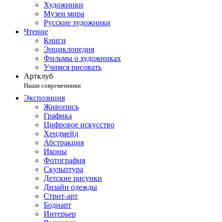
Художники
Музеи мира
Русские художники
Чтение
Книги
Энциклопедия
Фильмы о художниках
Учимся рисовать
Артклуб
Наши современники
Экспозиция
Живопись
Графика
Цифровое искусство
Хендмейд
Абстракция
Иконы
Фотография
Скульптура
Детские рисунки
Дизайн одежды
Стрит-арт
Бодиарт
Интерьер