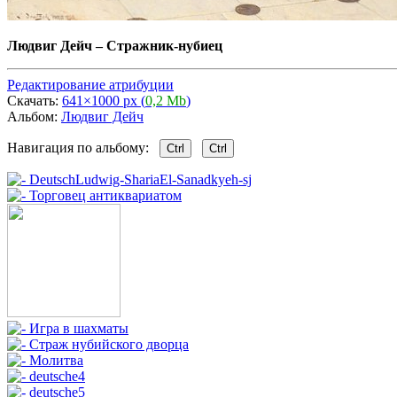
Людвиг Дейч
–
Стражник-нубиец
Редактирование атрибуции
Скачать:
641×1000 px (
0,2 Mb
)
Альбом:
Людвиг Дейч
Навигация по альбому:
Ctrl
Ctrl