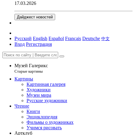
17.03.2026
Дайджест новостей
Русский
English
Español
Français
Deutsche
中文
Вход
Регистрация
Музей Галерикс
Старые картины
Картины
Картинная галерея
Художники
Музеи мира
Русские художники
Чтение
Книги
Энциклопедия
Фильмы о художниках
Учимся рисовать
Артклуб