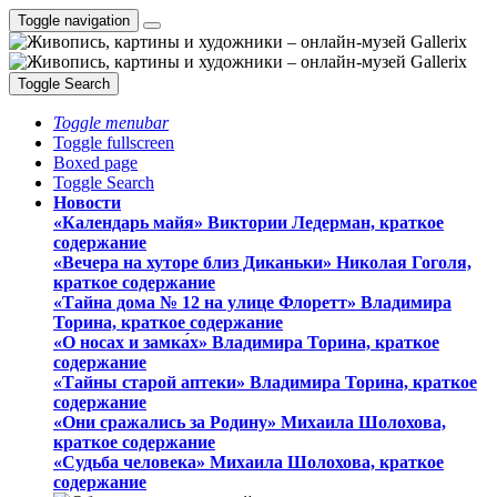
Toggle navigation
Toggle Search
Toggle menubar
Toggle fullscreen
Boxed page
Toggle Search
Новости
«Календарь майя» Виктории Ледерман, краткое
содержание
«Вечера на хуторе близ Диканьки» Николая Гоголя,
краткое содержание
«Тайна дома № 12 на улице Флоретт» Владимира
Торина, краткое содержание
«О носах и замка́х» Владимира Торина, краткое
содержание
«Тайны старой аптеки» Владимира Торина, краткое
содержание
«Они сражались за Родину» Михаила Шолохова,
краткое содержание
«Судьба человека» Михаила Шолохова, краткое
содержание