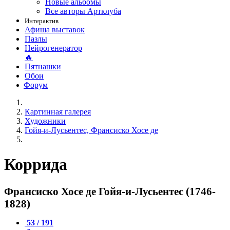
Новые альбомы
Все авторы Артклуба
Интерактив
Афиша выставок
Пазлы
Нейрогенератор
🔥
Пятнашки
Обои
Форум
Картинная галерея
Художники
Гойя-и-Лусьентес, Франсиско Хосе де
Коррида
Франсиско Хосе де Гойя-и-Лусьентес (1746-
1828)
53 / 191