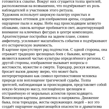
готовится к схватке. Вокруг них сгущается толпа зрителей,
расположенная на возвышении, что подчёркивает их роль
наблюдателей и участников этого ритуала.
Художник использует широкую палитру охристых и
коричневых оттенков для изображения арены, создавая
ощущение пыли и жары. Небо над происходящим затянуто
облаками, сквозь которые пробивается свет, акцентирующий
внимание на ключевых фигурах в центре композиции.
Архитектурные постройки на заднем плане, словно
амфитеатр, усиливают масштабность события и подчёркивают
его историческую значимость.
В картине присутствует ряд подтекстов. С одной стороны, она
отражает традицию зрелищных боев с быками, которые
являются важной частью культуры определённого региона. С
другой стороны, изображение вызывает вопросы о
жестокости, мужестве и смерти. Тореадор, рискуя жизнью,
бросает вызов дикому зверю, что может быть
интерпретировано как символ противостояния человека
природе или воплощение трагической судьбы. Толпа
зрителей, наблюдающая за происходящим, представляет собой
некую безликую массу, поглощённую зрелищем и
отстранённую от моральных аспектов происходящего.
Композиция картины динамична и напряжена. Движение
быка, поза тореадора, жесты окружающих людей – все это
создаёт ощущение надвигающейся опасности и драматизма