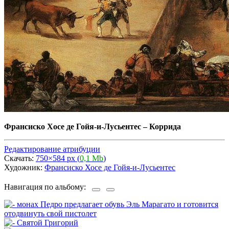
Франсиско Хосе де Гойя-и-Лусьентес
–
Коррида
Редактирование атрибуции
Скачать:
750×584 px (
0,1 Mb
)
Художник:
Франсиско Хосе де Гойя-и-Лусьентес
Навигация по альбому: