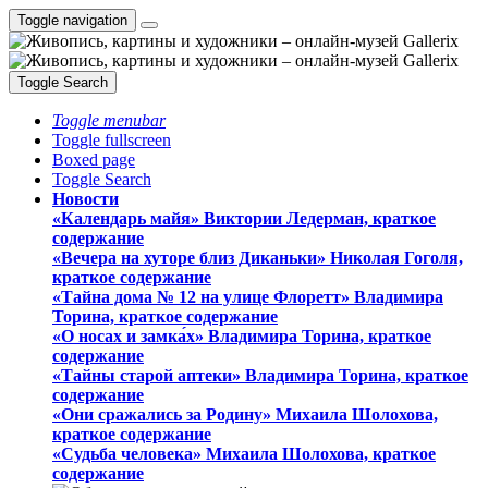
Toggle navigation
Toggle Search
Toggle menubar
Toggle fullscreen
Boxed page
Toggle Search
Новости
«Календарь майя» Виктории Ледерман, краткое
содержание
«Вечера на хуторе близ Диканьки» Николая Гоголя,
краткое содержание
«Тайна дома № 12 на улице Флоретт» Владимира
Торина, краткое содержание
«О носах и замка́х» Владимира Торина, краткое
содержание
«Тайны старой аптеки» Владимира Торина, краткое
содержание
«Они сражались за Родину» Михаила Шолохова,
краткое содержание
«Судьба человека» Михаила Шолохова, краткое
содержание