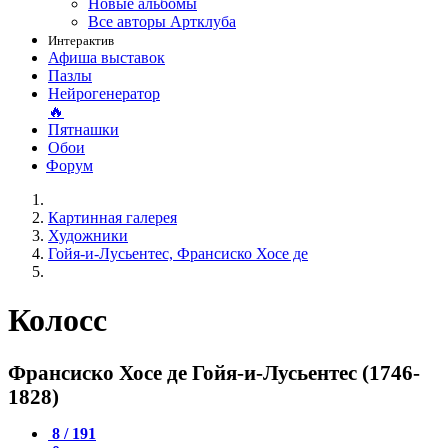
Новые альбомы
Все авторы Артклуба
Интерактив
Афиша выставок
Пазлы
Нейрогенератор
🔥
Пятнашки
Обои
Форум
Картинная галерея
Художники
Гойя-и-Лусьентес, Франсиско Хосе де
Колосс
Франсиско Хосе де Гойя-и-Лусьентес (1746-
1828)
8 / 191