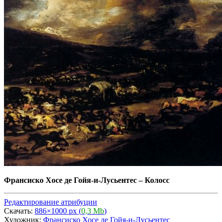
Франсиско Хосе де Гойя-и-Лусьентес
–
Колосс
Редактирование атрибуции
Скачать:
886×1000 px (
0,3 Mb
)
Художник:
Франсиско Хосе де Гойя-и-Лусьентес