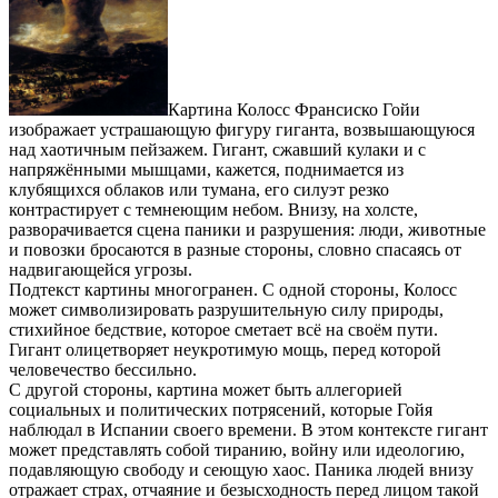
Картина Колосс Франсиско Гойи
изображает устрашающую фигуру гиганта, возвышающуюся
над хаотичным пейзажем. Гигант, сжавший кулаки и с
напряжёнными мышцами, кажется, поднимается из
клубящихся облаков или тумана, его силуэт резко
контрастирует с темнеющим небом. Внизу, на холсте,
разворачивается сцена паники и разрушения: люди, животные
и повозки бросаются в разные стороны, словно спасаясь от
надвигающейся угрозы.
Подтекст картины многогранен. С одной стороны, Колосс
может символизировать разрушительную силу природы,
стихийное бедствие, которое сметает всё на своём пути.
Гигант олицетворяет неукротимую мощь, перед которой
человечество бессильно.
С другой стороны, картина может быть аллегорией
социальных и политических потрясений, которые Гойя
наблюдал в Испании своего времени. В этом контексте гигант
может представлять собой тиранию, войну или идеологию,
подавляющую свободу и сеющую хаос. Паника людей внизу
отражает страх, отчаяние и безысходность перед лицом такой