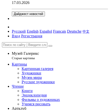
17.03.2026
Дайджест новостей
Русский
English
Español
Français
Deutsche
中文
Вход
Регистрация
Музей Галерикс
Старые картины
Картины
Картинная галерея
Художники
Музеи мира
Русские художники
Чтение
Книги
Энциклопедия
Фильмы о художниках
Учимся рисовать
Артклуб