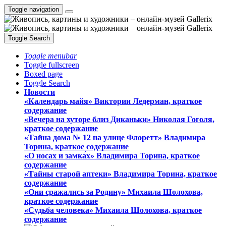
Toggle navigation
Toggle Search
Toggle menubar
Toggle fullscreen
Boxed page
Toggle Search
Новости
«Календарь майя» Виктории Ледерман, краткое
содержание
«Вечера на хуторе близ Диканьки» Николая Гоголя,
краткое содержание
«Тайна дома № 12 на улице Флоретт» Владимира
Торина, краткое содержание
«О носах и замка́х» Владимира Торина, краткое
содержание
«Тайны старой аптеки» Владимира Торина, краткое
содержание
«Они сражались за Родину» Михаила Шолохова,
краткое содержание
«Судьба человека» Михаила Шолохова, краткое
содержание