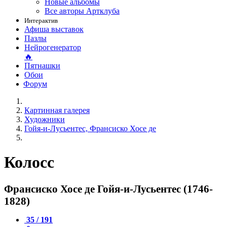
Новые альбомы
Все авторы Артклуба
Интерактив
Афиша выставок
Пазлы
Нейрогенератор
🔥
Пятнашки
Обои
Форум
Картинная галерея
Художники
Гойя-и-Лусьентес, Франсиско Хосе де
Колосс
Франсиско Хосе де Гойя-и-Лусьентес (1746-
1828)
35 / 191