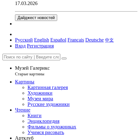
17.03.2026
Дайджест новостей
Русский
English
Español
Français
Deutsche
中文
Вход
Регистрация
Музей Галерикс
Старые картины
Картины
Картинная галерея
Художники
Музеи мира
Русские художники
Чтение
Книги
Энциклопедия
Фильмы о художниках
Учимся рисовать
Артклуб