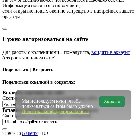
Информация появится в новом окне,
если открытие новых окон не запрещено в настройках вашего
браузера.
Нужно авторизоваться на сайте
Для работы с коллекциями – пожалуйста,
войдите в аккаунт
(откроется в новом окне).
Поделиться | Встроить
Поделиться ссылкой в соцсетях:
Вставить картинку на сайт:
Скопируйте и вставьте в исходный код сайта
Мы используем куки, чтобы
Хорошо
пользоваться сайтом было удобно
Вставить картинку в сообщение на форум:
Политика конфиденциальности
Скопируйте и вставьте в текст сообщения
Gallerix
16+
2009-2026