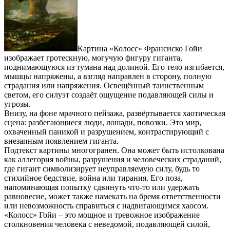
Картина «Колосс» Франсиско Гойи
изображает гротескную, могучую фигуру гиганта,
поднимающуюся из тумана над долиной. Его тело изгибается,
мышцы напряжены, а взгляд направлен в сторону, полную
страдания или напряжения. Освещённый таинственным
светом, его силуэт создаёт ощущение подавляющей силы и
угрозы.
Внизу, на фоне мрачного пейзажа, развёртывается хаотическая
сцена: разбегающиеся люди, лошади, повозки. Это мир,
охваченный паникой и разрушением, контрастирующий с
внезапным появлением гиганта.
Подтекст картины многогранен. Она может быть истолкована
как аллегория войны, разрушения и человеческих страданий,
где гигант символизирует неуправляемую силу, будь то
стихийное бедствие, война или тирания. Его поза,
напоминающая попытку сдвинуть что-то или удержать
равновесие, может также намекать на бремя ответственности
или невозможность справиться с надвигающимся хаосом.
«Колосс» Гойи – это мощное и тревожное изображение
столкновения человека с неведомой, подавляющей силой,