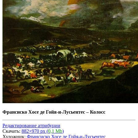
Франсиско Хосе де Гойя-и-Лусьентес
–
Колосс
Редактирование атрибуции
Скачать:
882×970 px (
0,1 Mb
)
Художник:
Франсиско Хосе де Гойя-и-Лусьентес