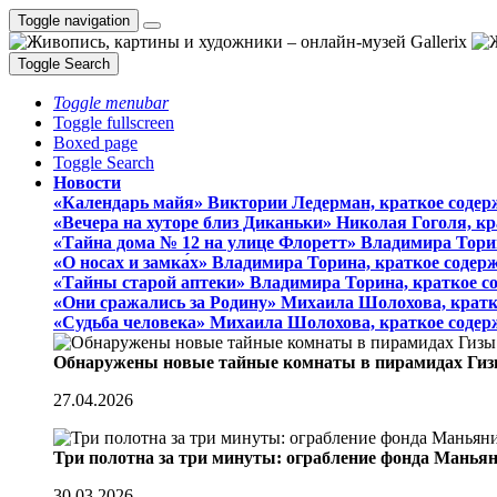
Toggle navigation
Toggle Search
Toggle menubar
Toggle fullscreen
Boxed page
Toggle Search
Новости
«Календарь майя» Виктории Ледерман, краткое содер
«Вечера на хуторе близ Диканьки» Николая Гоголя, к
«Тайна дома № 12 на улице Флоретт» Владимира Тори
«О носах и замка́х» Владимира Торина, краткое содер
«Тайны старой аптеки» Владимира Торина, краткое с
«Они сражались за Родину» Михаила Шолохова, кратк
«Судьба человека» Михаила Шолохова, краткое содер
Обнаружены новые тайные комнаты в пирамидах Гиз
27.04.2026
Три полотна за три минуты: ограбление фонда Манья
30.03.2026