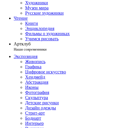
Художники
Музеи мира
Русские художники
Чтение
Книги
Энциклопедия
Фильмы о художниках
Учимся рисовать
Артклуб
Наши современники
Экспозиция
Живопись
Графика
Цифровое искусство
Хендмейд
Абстракция
Иконы
Фотография
Скульптура
Детские рисунки
Дизайн одежды
Стрит-арт
Бодиарт
Интерьер