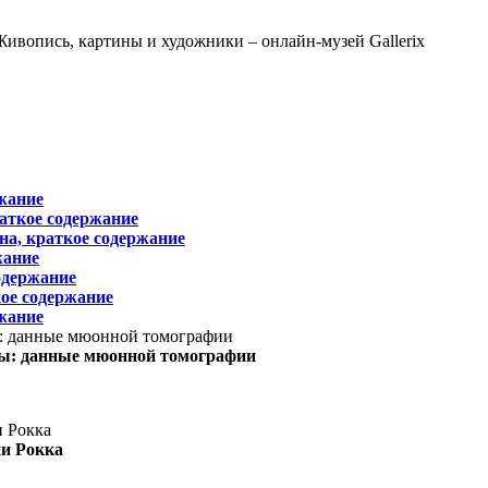
жание
раткое содержание
на, краткое содержание
жание
одержание
ое содержание
жание
ы: данные мюонной томографии
ни Рокка