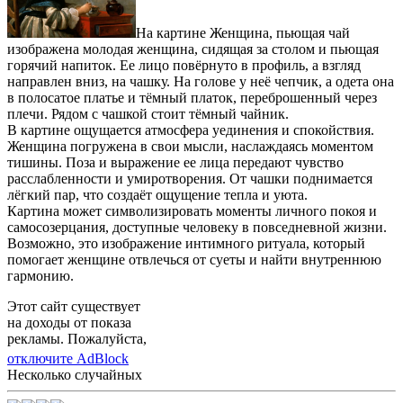
На картине Женщина, пьющая чай
изображена молодая женщина, сидящая за столом и пьющая
горячий напиток. Ее лицо повёрнуто в профиль, а взгляд
направлен вниз, на чашку. На голове у неё чепчик, а одета она
в полосатое платье и тёмный платок, переброшенный через
плечи. Рядом с чашкой стоит тёмный чайник.
В картине ощущается атмосфера уединения и спокойствия.
Женщина погружена в свои мысли, наслаждаясь моментом
тишины. Поза и выражение ее лица передают чувство
расслабленности и умиротворения. От чашки поднимается
лёгкий пар, что создаёт ощущение тепла и уюта.
Картина может символизировать моменты личного покоя и
самосозерцания, доступные человеку в повседневной жизни.
Возможно, это изображение интимного ритуала, который
помогает женщине отвлечься от суеты и найти внутреннюю
гармонию.
Этот сайт существует
на доходы от показа
рекламы. Пожалуйста,
отключите AdBlock
Несколько случайных