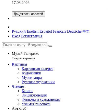
17.03.2026
Дайджест новостей
Русский
English
Español
Français
Deutsche
中文
Вход
Регистрация
Музей Галерикс
Старые картины
Картины
Картинная галерея
Художники
Музеи мира
Русские художники
Чтение
Книги
Энциклопедия
Фильмы о художниках
Учимся рисовать
Артклуб