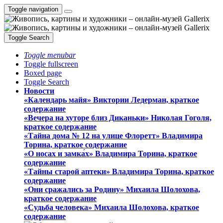
Toggle navigation
Toggle Search
Toggle menubar
Toggle fullscreen
Boxed page
Toggle Search
Новости
«Календарь майя» Виктории Ледерман, краткое
содержание
«Вечера на хуторе близ Диканьки» Николая Гоголя,
краткое содержание
«Тайна дома № 12 на улице Флоретт» Владимира
Торина, краткое содержание
«О носах и замка́х» Владимира Торина, краткое
содержание
«Тайны старой аптеки» Владимира Торина, краткое
содержание
«Они сражались за Родину» Михаила Шолохова,
краткое содержание
«Судьба человека» Михаила Шолохова, краткое
содержание