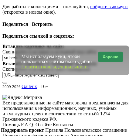
Для работы с коллекциями – пожалуйста,
войдите в аккаунт
(откроется в новом окне).
Поделиться | Встроить
Поделиться ссылкой в соцсетях:
Вставить картинку на сайт:
Скопируйте и вставьте в исходный код сайта
Мы используем куки, чтобы
Хорошо
пользоваться сайтом было удобно
Вставить картинку в сообщение на форум:
Политика конфиденциальности
Скопируйте и вставьте в текст сообщения
Gallerix
16+
2009-2026
Все представленные на сайте материалы предназначены для
использования в информационных, научных, учебных
и культурных целях в соответствии со статьёй 1274
Гражданского кодекса РФ.
Помощь
F.A.Q.
О сайте
Контакты
Поддержать проект
Правила
Пользовательское соглашение
Политика конфиденциальности
Авторские права