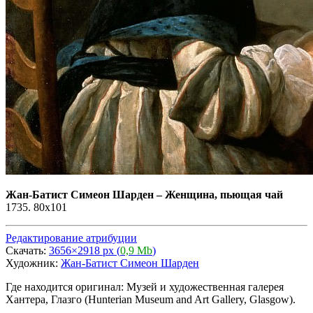
Жан-Батист Симеон Шарден
–
Женщина, пьющая чай
1735. 80x101
Редактирование атрибуции
Скачать:
3656×2918 px (
0,9 Mb
)
Художник:
Жан-Батист Симеон Шарден
Где находится оригинал: Музей и художественная галерея
Хантера, Глазго (Hunterian Museum and Art Gallery, Glasgow).