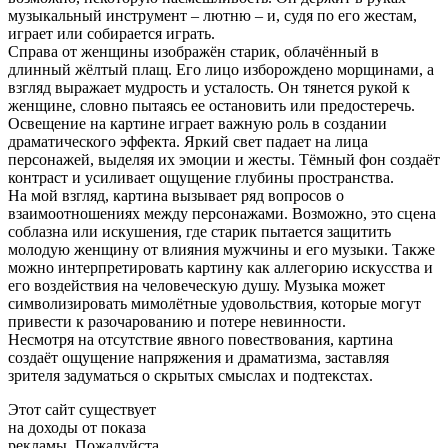
музыкальный инструмент – лютню – и, судя по его жестам,
играет или собирается играть.
Справа от женщины изображён старик, облачённый в
длинный жёлтый плащ. Его лицо изборождено морщинами, а
взгляд выражает мудрость и усталость. Он тянется рукой к
женщине, словно пытаясь ее остановить или предостеречь.
Освещение на картине играет важную роль в создании
драматического эффекта. Яркий свет падает на лица
персонажей, выделяя их эмоции и жесты. Тёмный фон создаёт
контраст и усиливает ощущение глубины пространства.
На мой взгляд, картина вызывает ряд вопросов о
взаимоотношениях между персонажами. Возможно, это сцена
соблазна или искушения, где старик пытается защитить
молодую женщину от влияния мужчины и его музыки. Также
можно интерпретировать картину как аллегорию искусства и
его воздействия на человеческую душу. Музыка может
символизировать мимолётные удовольствия, которые могут
привести к разочарованию и потере невинности.
Несмотря на отсутствие явного повествования, картина
создаёт ощущение напряжения и драматизма, заставляя
зрителя задуматься о скрытых смыслах и подтекстах.
Этот сайт существует
на доходы от показа
рекламы. Пожалуйста,