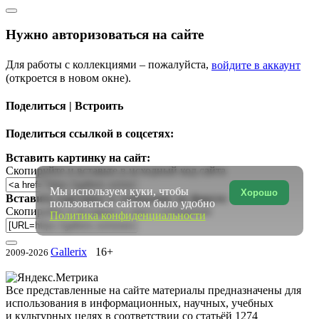
Нужно авторизоваться на сайте
Для работы с коллекциями – пожалуйста,
войдите в аккаунт
(откроется в новом окне).
Поделиться | Встроить
Поделиться ссылкой в соцсетях:
Вставить картинку на сайт:
Скопируйте и вставьте в исходный код сайта
Мы используем куки, чтобы
Хорошо
Вставить картинку в сообщение на форум:
пользоваться сайтом было удобно
Скопируйте и вставьте в текст сообщения
Политика конфиденциальности
Gallerix
16+
2009-2026
Все представленные на сайте материалы предназначены для
использования в информационных, научных, учебных
и культурных целях в соответствии со статьёй 1274