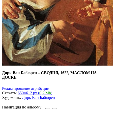
Дирк Ван Бабюрен
–
СВОДНЯ, 1622, МАСЛОМ НА
ДОСКЕ
Редактирование атрибуции
Скачать:
650×612 px (
0,2 Mb
)
Художник:
Дирк Ван Бабюрен
Навигация по альбому: