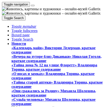
Toggle navigation
Toggle Search
Toggle menubar
Toggle fullscreen
Boxed page
Toggle Search
Новости
«Календарь майя» Виктории Ледерман, краткое
содержание
«Вечера на хуторе близ Диканьки» Николая Гоголя,
краткое содержание
«Тайна дома № 12 на улице Флоретт» Владимира
Торина, краткое содержание
«О носах и замка́х» Владимира Торина, краткое
содержание
«Тайны старой аптеки» Владимира Торина, краткое
содержание
«Они сражались за Родину» Михаила Шолохова,
краткое содержание
«Судьба человека» Михаила Шолохова, краткое
содержание