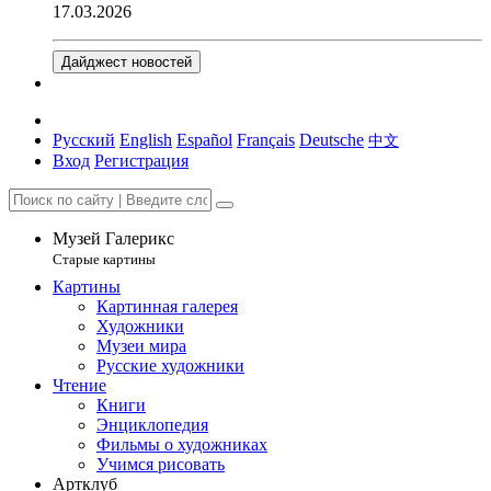
17.03.2026
Дайджест новостей
Русский
English
Español
Français
Deutsche
中文
Вход
Регистрация
Музей Галерикс
Старые картины
Картины
Картинная галерея
Художники
Музеи мира
Русские художники
Чтение
Книги
Энциклопедия
Фильмы о художниках
Учимся рисовать
Артклуб