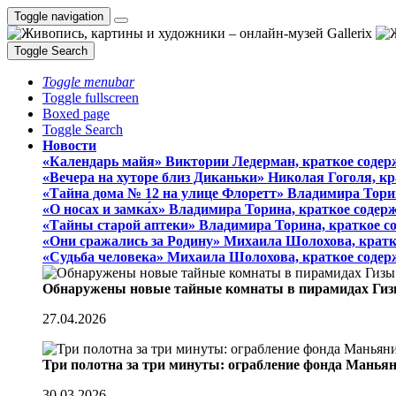
Toggle navigation
Toggle Search
Toggle menubar
Toggle fullscreen
Boxed page
Toggle Search
Новости
«Календарь майя» Виктории Ледерман, краткое содер
«Вечера на хуторе близ Диканьки» Николая Гоголя, к
«Тайна дома № 12 на улице Флоретт» Владимира Тори
«О носах и замка́х» Владимира Торина, краткое содер
«Тайны старой аптеки» Владимира Торина, краткое с
«Они сражались за Родину» Михаила Шолохова, кратк
«Судьба человека» Михаила Шолохова, краткое содер
Обнаружены новые тайные комнаты в пирамидах Гиз
27.04.2026
Три полотна за три минуты: ограбление фонда Манья
30.03.2026