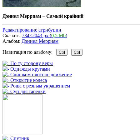
Дэниел Мерриам
–
Самый крайний
Редактирование атрибуции
Скачать:
734×2043 px (
0,5 Mb
)
Альбом:
Дэниел Мерриам
Навигация по альбому:
Ctrl
Ctrl