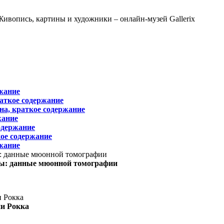
жание
раткое содержание
на, краткое содержание
жание
одержание
ое содержание
жание
ы: данные мюонной томографии
ни Рокка