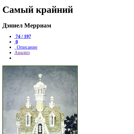
Самый крайний
Дэниел Мерриам
74 / 197
0
Описание
Анализ