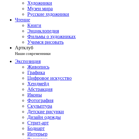
Художники
Музеи мира
Русские художники
Чтение
Книги
Энциклопедия
Фильмы о художниках
Учимся рисовать
Артклуб
Наши современники
Экспозиция
Живопись
Графика
Цифровое искусство
Хендмейд
Абстракция
Иконы
Фотография
Скульптура
Детские рисунки
Дизайн одежды
Стрит-арт
Бодиарт
Интерьер