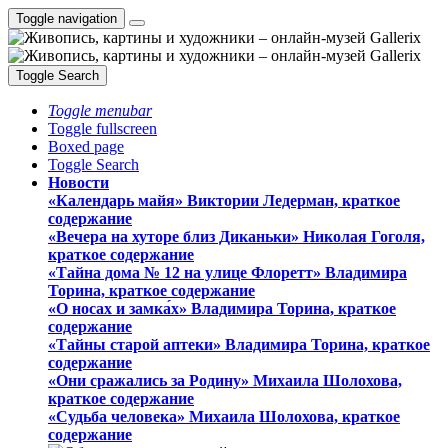
Toggle navigation
Toggle Search
Toggle menubar
Toggle fullscreen
Boxed page
Toggle Search
Новости
«Календарь майя» Виктории Ледерман, краткое
содержание
«Вечера на хуторе близ Диканьки» Николая Гоголя,
краткое содержание
«Тайна дома № 12 на улице Флоретт» Владимира
Торина, краткое содержание
«О носах и замка́х» Владимира Торина, краткое
содержание
«Тайны старой аптеки» Владимира Торина, краткое
содержание
«Они сражались за Родину» Михаила Шолохова,
краткое содержание
«Судьба человека» Михаила Шолохова, краткое
содержание