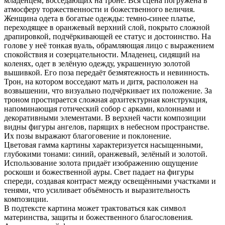
младенцем, восседающих на троне. Вся сцена погружена в
атмосферу торжественности и божественного величия.
Женщина одета в богатые одежды: темно-синее платье,
переходящее в оранжевый верхний слой, покрыто сложной
драпировкой, подчёркивающей ее статус и достоинство. На
голове у неё тонкая вуаль, обрамляющая лицо с выражением
спокойствия и созерцательности. Младенец, сидящий на
коленях, одет в зелёную одежду, украшенную золотой
вышивкой. Его поза передаёт безмятежность и невинность.
Трон, на котором восседают мать и дитя, расположен на
возвышении, что визуально подчёркивает их положение. За
троном простирается сложная архитектурная конструкция,
напоминающая готический собор с арками, колоннами и
декоративными элементами. В верхней части композиции
видны фигуры ангелов, парящих в небесном пространстве.
Их позы выражают благоговение и поклонение.
Цветовая гамма картины характеризуется насыщенными,
глубокими тонами: синий, оранжевый, зелёный и золотой.
Использование золота придаёт изображению ощущение
роскоши и божественной ауры. Свет падает на фигуры
спереди, создавая контраст между освещёнными участками и
тенями, что усиливает объёмность и выразительность
композиции.
В подтексте картина может трактоваться как символ
материнства, защиты и божественного благословения.