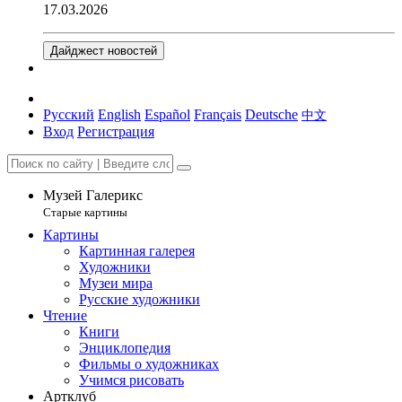
17.03.2026
Дайджест новостей
Русский
English
Español
Français
Deutsche
中文
Вход
Регистрация
Музей Галерикс
Старые картины
Картины
Картинная галерея
Художники
Музеи мира
Русские художники
Чтение
Книги
Энциклопедия
Фильмы о художниках
Учимся рисовать
Артклуб