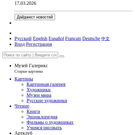
17.03.2026
Дайджест новостей
Русский
English
Español
Français
Deutsche
中文
Вход
Регистрация
Музей Галерикс
Старые картины
Картины
Картинная галерея
Художники
Музеи мира
Русские художники
Чтение
Книги
Энциклопедия
Фильмы о художниках
Учимся рисовать
Артклуб