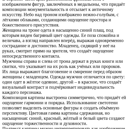
изображением фигур, заключённых в медальоны, что придаёт
композиции монументальность и отсылает к античному
искусству. Небо над троном изображено нежно-голубым, с
лёгкими облаками, создающими ощущение простора и
божественного присутствия.
Женщина на троне одета в насыщенно синий плащ, под
которым виден багряный цвет одежды. Ее поза спокойна и
величава, а взгляд направлен вперёд, выражая одновременно
сострадание и достоинство. Младенец, сидящий у неё на
руках, смотрит прямо на зрителя, что создаёт ощущение
непосредственного контакта.
Мужчины справа и слева от трона держат в руках книги или
свитки, что указывает на их роль как учёных или пророков.
Их лица выражают благоговение и смирение перед образом
женщины с младенцем. Одежда мужчин отличается по цвету:
один одет в жёлтое одеяние, другой – в красное, что создаёт
визуальный контраст и подчёркивает индивидуальность
каждого персонажа.
Композиция картины выстроена симметрично, что придаёт ей
ощущение гармонии и порядка. Использование светотени
позволяет выделить основные фигуры и создать объёмную
перспективу. Цветовая гамма картины сдержанная, но
насыщенная: синий, красный, жёлтый и белый цвета создают
ощущение торжественности и духовности.
Подтекст картины можно интерпретировать как изображение