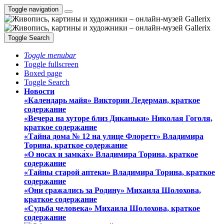
Toggle navigation
Toggle Search
Toggle menubar
Toggle fullscreen
Boxed page
Toggle Search
Новости
«Календарь майя» Виктории Ледерман, краткое
содержание
«Вечера на хуторе близ Диканьки» Николая Гоголя,
краткое содержание
«Тайна дома № 12 на улице Флоретт» Владимира
Торина, краткое содержание
«О носах и замка́х» Владимира Торина, краткое
содержание
«Тайны старой аптеки» Владимира Торина, краткое
содержание
«Они сражались за Родину» Михаила Шолохова,
краткое содержание
«Судьба человека» Михаила Шолохова, краткое
содержание