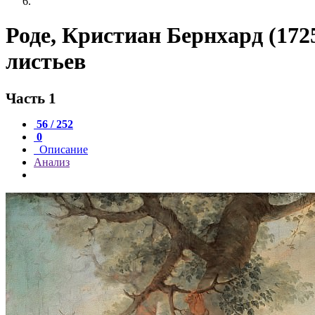
Роде, Кристиан Бернхард (172
листьев
Часть 1
56 / 252
0
Описание
Анализ