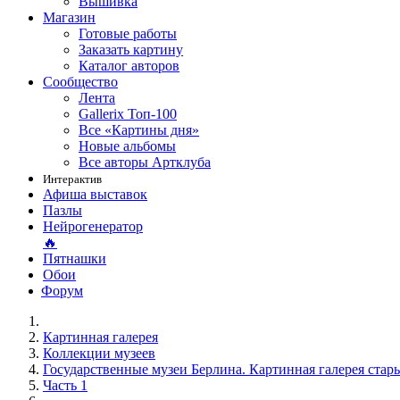
Вышивка
Магазин
Готовые работы
Заказать картину
Каталог авторов
Сообщество
Лента
Gallerix Топ-100
Все «Картины дня»
Новые альбомы
Все авторы Артклуба
Интерактив
Афиша выставок
Пазлы
Нейрогенератор
🔥
Пятнашки
Обои
Форум
Картинная галерея
Коллекции музеев
Государственные музеи Берлина. Картинная галерея стар
Часть 1