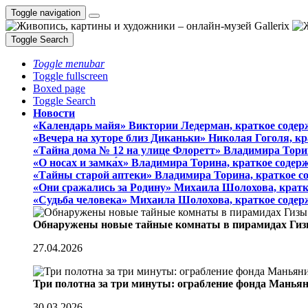
Toggle navigation
Toggle Search
Toggle menubar
Toggle fullscreen
Boxed page
Toggle Search
Новости
«Календарь майя» Виктории Ледерман, краткое содер
«Вечера на хуторе близ Диканьки» Николая Гоголя, к
«Тайна дома № 12 на улице Флоретт» Владимира Тори
«О носах и замка́х» Владимира Торина, краткое содер
«Тайны старой аптеки» Владимира Торина, краткое с
«Они сражались за Родину» Михаила Шолохова, кратк
«Судьба человека» Михаила Шолохова, краткое содер
Обнаружены новые тайные комнаты в пирамидах Гиз
27.04.2026
Три полотна за три минуты: ограбление фонда Манья
30.03.2026