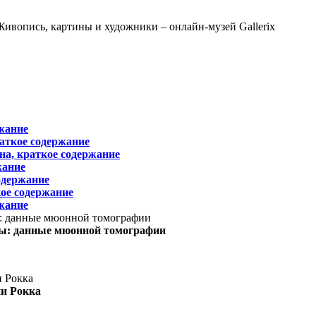
жание
раткое содержание
на, краткое содержание
жание
одержание
ое содержание
жание
ы: данные мюонной томографии
ни Рокка