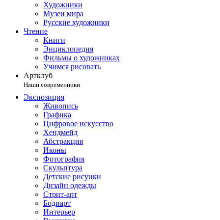
Художники
Музеи мира
Русские художники
Чтение
Книги
Энциклопедия
Фильмы о художниках
Учимся рисовать
Артклуб
Наши современники
Экспозиция
Живопись
Графика
Цифровое искусство
Хендмейд
Абстракция
Иконы
Фотография
Скульптура
Детские рисунки
Дизайн одежды
Стрит-арт
Бодиарт
Интерьер