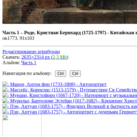
Часть 1
–
Роде, Кристиан Бернхард (1725-1797) - Китайская
ок1773. 91x103
Редактирование атрибуции
Скачать:
2635×2314 px (
2,3 Mb
)
Альбом:
Часть 1
Навигация по альбому:
Ctrl
Ctrl