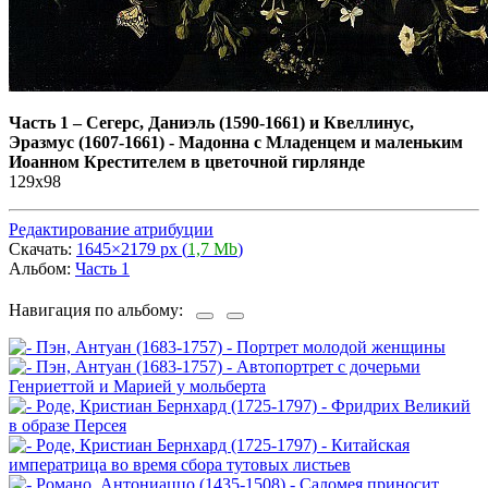
Часть 1
–
Сегерс, Даниэль (1590-1661) и Квеллинус,
Эразмус (1607-1661) - Мадонна с Младенцем и маленьким
Иоанном Крестителем в цветочной гирлянде
129x98
Редактирование атрибуции
Скачать:
1645×2179 px (
1,7 Mb
)
Альбом:
Часть 1
Навигация по альбому: