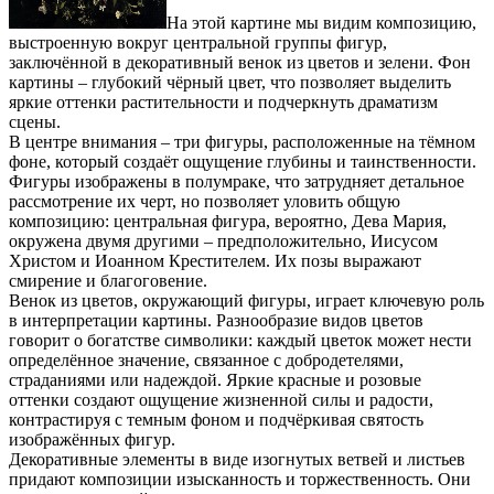
На этой картине мы видим композицию,
выстроенную вокруг центральной группы фигур,
заключённой в декоративный венок из цветов и зелени. Фон
картины – глубокий чёрный цвет, что позволяет выделить
яркие оттенки растительности и подчеркнуть драматизм
сцены.
В центре внимания – три фигуры, расположенные на тёмном
фоне, который создаёт ощущение глубины и таинственности.
Фигуры изображены в полумраке, что затрудняет детальное
рассмотрение их черт, но позволяет уловить общую
композицию: центральная фигура, вероятно, Дева Мария,
окружена двумя другими – предположительно, Иисусом
Христом и Иоанном Крестителем. Их позы выражают
смирение и благоговение.
Венок из цветов, окружающий фигуры, играет ключевую роль
в интерпретации картины. Разнообразие видов цветов
говорит о богатстве символики: каждый цветок может нести
определённое значение, связанное с добродетелями,
страданиями или надеждой. Яркие красные и розовые
оттенки создают ощущение жизненной силы и радости,
контрастируя с темным фоном и подчёркивая святость
изображённых фигур.
Декоративные элементы в виде изогнутых ветвей и листьев
придают композиции изысканность и торжественность. Они