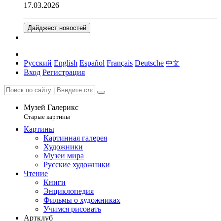
17.03.2026
Дайджест новостей
Русский
English
Español
Français
Deutsche
中文
Вход
Регистрация
Музей Галерикс
Старые картины
Картины
Картинная галерея
Художники
Музеи мира
Русские художники
Чтение
Книги
Энциклопедия
Фильмы о художниках
Учимся рисовать
Артклуб