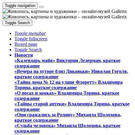
Toggle navigation
Toggle Search
Toggle menubar
Toggle fullscreen
Boxed page
Toggle Search
Новости
«Календарь майя» Виктории Ледерман, краткое
содержание
«Вечера на хуторе близ Диканьки» Николая Гоголя,
краткое содержание
«Тайна дома № 12 на улице Флоретт» Владимира
Торина, краткое содержание
«О носах и замка́х» Владимира Торина, краткое
содержание
«Тайны старой аптеки» Владимира Торина, краткое
содержание
«Они сражались за Родину» Михаила Шолохова,
краткое содержание
«Судьба человека» Михаила Шолохова, краткое
содержание