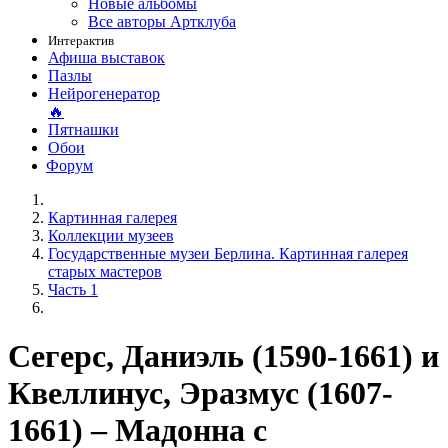
Новые альбомы
Все авторы Артклуба
Интерактив
Афиша выставок
Пазлы
Нейрогенератор
🔥
Пятнашки
Обои
Форум
Картинная галерея
Коллекции музеев
Государственные музеи Берлина. Картинная галерея
старых мастеров
Часть 1
Сегерс, Даниэль (1590-1661) и
Квеллинус, Эразмус (1607-
1661) – Мадонна с