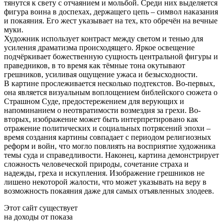
тянутся к свету с отчаянием и мольбой. Среди них выделяется
фигура воина в доспехах, держащего цепь – символ наказания
и покаяния. Его жест указывает на тех, кто обречён на вечные
муки.
Художник использует контраст между светом и тенью для
усиления драматизма происходящего. Яркое освещение
подчёркивает божественную сущность центральной фигуры и
праведников, в то время как тёмные тона окутывают
грешников, усиливая ощущение ужаса и безысходности.
В картине прослеживается несколько подтекстов. Во-первых,
она является визуальным воплощением библейского сюжета о
Страшном Суде, предостережением для верующих и
напоминанием о неотвратимости возмездия за грехи. Во-
вторых, изображение может быть интерпретировано как
отражение политических и социальных потрясений эпохи –
время создания картины совпадает с периодом религиозных
реформ и войн, что могло повлиять на восприятие художника
темы суда и справедливости. Наконец, картина демонстрирует
сложность человеческой природы, сочетание страха и
надежды, греха и искупления. Изображение грешников не
лишено некоторой жалости, что может указывать на веру в
возможность покаяния даже для самых отъявленных злодеев.
Этот сайт существует
на доходы от показа