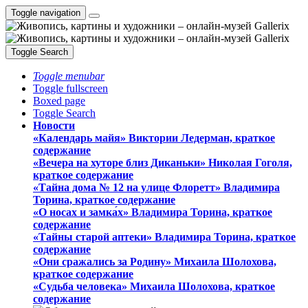
Toggle navigation
Toggle Search
Toggle menubar
Toggle fullscreen
Boxed page
Toggle Search
Новости
«Календарь майя» Виктории Ледерман, краткое
содержание
«Вечера на хуторе близ Диканьки» Николая Гоголя,
краткое содержание
«Тайна дома № 12 на улице Флоретт» Владимира
Торина, краткое содержание
«О носах и замка́х» Владимира Торина, краткое
содержание
«Тайны старой аптеки» Владимира Торина, краткое
содержание
«Они сражались за Родину» Михаила Шолохова,
краткое содержание
«Судьба человека» Михаила Шолохова, краткое
содержание