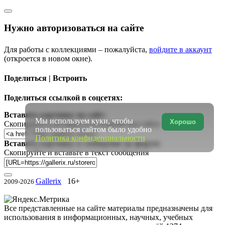
Нужно авторизоваться на сайте
Для работы с коллекциями – пожалуйста,
войдите в аккаунт
(откроется в новом окне).
Поделиться | Встроить
Поделиться ссылкой в соцсетях:
Вставить картинку на сайт:
Мы используем куки, чтобы
Хорошо
Скопируйте и вставьте в исходный код сайта
пользоваться сайтом было удобно
Политика конфиденциальности
Вставить картинку в сообщение на форум:
Скопируйте и вставьте в текст сообщения
Gallerix
16+
2009-2026
Все представленные на сайте материалы предназначены для
использования в информационных, научных, учебных