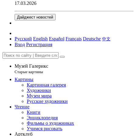
17.03.2026
Дайджест новостей
Русский
English
Español
Français
Deutsche
中文
Вход
Регистрация
Музей Галерикс
Старые картины
Картины
Картинная галерея
Художники
Музеи мира
Русские художники
Чтение
Книги
Энциклопедия
Фильмы о художниках
Учимся рисовать
Артклуб