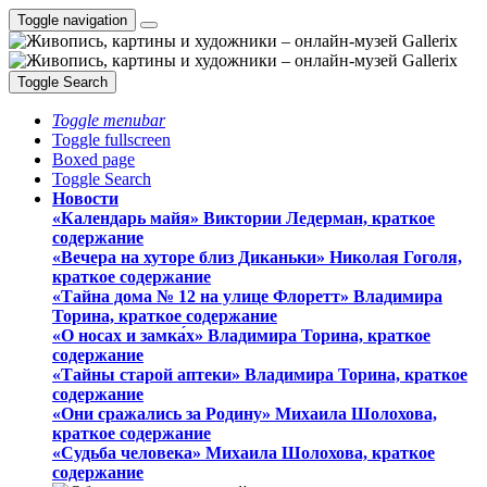
Toggle navigation
Toggle Search
Toggle menubar
Toggle fullscreen
Boxed page
Toggle Search
Новости
«Календарь майя» Виктории Ледерман, краткое
содержание
«Вечера на хуторе близ Диканьки» Николая Гоголя,
краткое содержание
«Тайна дома № 12 на улице Флоретт» Владимира
Торина, краткое содержание
«О носах и замка́х» Владимира Торина, краткое
содержание
«Тайны старой аптеки» Владимира Торина, краткое
содержание
«Они сражались за Родину» Михаила Шолохова,
краткое содержание
«Судьба человека» Михаила Шолохова, краткое
содержание