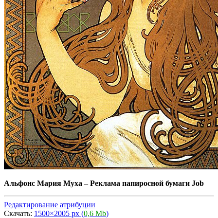
Альфонс Мария Муха
–
Реклама папиросной бумаги Job
Редактирование атрибуции
Скачать:
1500×2005 px (
0,6 Mb
)