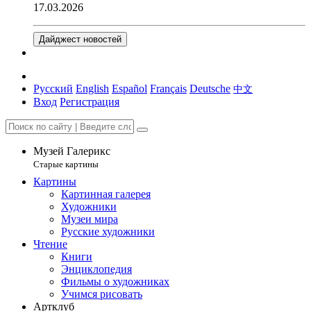
17.03.2026
Дайджест новостей
Русский
English
Español
Français
Deutsche
中文
Вход
Регистрация
Музей Галерикс
Старые картины
Картины
Картинная галерея
Художники
Музеи мира
Русские художники
Чтение
Книги
Энциклопедия
Фильмы о художниках
Учимся рисовать
Артклуб