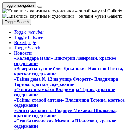
Toggle navigation
Toggle Search
Toggle menubar
Toggle fullscreen
Boxed page
Toggle Search
Новости
«Календарь майя» Виктории Ледерман, краткое
содержание
«Вечера на хуторе близ Диканьки» Николая Гоголя,
краткое содержание
«Тайна дома № 12 на улице Флоретт» Владимира
Торина, краткое содержание
«О носах и замка́х» Владимира Торина, краткое
содержание
«Тайны старой аптеки» Владимира Торина, краткое
содержание
«Они сражались за Родину» Михаила Шолохова,
краткое содержание
«Судьба человека» Михаила Шолохова, краткое
содержание