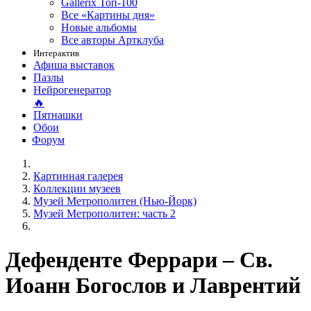
Gallerix Топ-100
Все «Картины дня»
Новые альбомы
Все авторы Артклуба
Интерактив
Афиша выставок
Пазлы
Нейрогенератор
🔥
Пятнашки
Обои
Форум
Картинная галерея
Коллекции музеев
Музей Метрополитен (Нью-Йорк)
Музей Метрополитен: часть 2
Дефенденте Феррари – Св.
Иоанн Богослов и Лаврентий