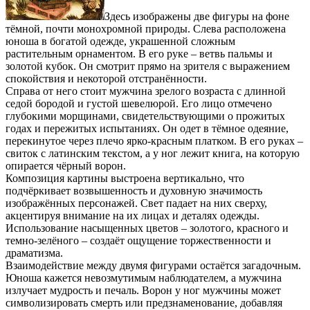
Здесь изображены две фигуры на фоне
тёмной, почти монохромной природы. Слева расположена
юноша в богатой одежде, украшенной сложным
растительным орнаментом. В его руке – ветвь пальмы и
золотой кубок. Он смотрит прямо на зрителя с выражением
спокойствия и некоторой отстранённости.
Справа от него стоит мужчина зрелого возраста с длинной
седой бородой и густой шевелюрой. Его лицо отмечено
глубокими морщинами, свидетельствующими о прожитых
годах и пережитых испытаниях. Он одет в тёмное одеяние,
перекинутое через плечо ярко-красным платком. В его руках –
свиток с латинским текстом, а у ног лежит книга, на которую
опирается чёрный ворон.
Композиция картины выстроена вертикально, что
подчёркивает возвышенность и духовную значимость
изображённых персонажей. Свет падает на них сверху,
акцентируя внимание на их лицах и деталях одежды.
Использование насыщенных цветов – золотого, красного и
темно-зелёного – создаёт ощущение торжественности и
драматизма.
Взаимодействие между двумя фигурами остаётся загадочным.
Юноша кажется невозмутимым наблюдателем, а мужчина
излучает мудрость и печаль. Ворон у ног мужчины может
символизировать смерть или предзнаменование, добавляя