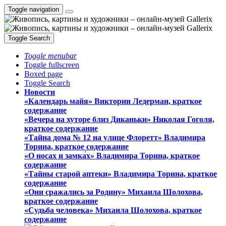
Toggle navigation
Toggle Search
Toggle menubar
Toggle fullscreen
Boxed page
Toggle Search
Новости
«Календарь майя» Виктории Ледерман, краткое
содержание
«Вечера на хуторе близ Диканьки» Николая Гоголя,
краткое содержание
«Тайна дома № 12 на улице Флоретт» Владимира
Торина, краткое содержание
«О носах и замка́х» Владимира Торина, краткое
содержание
«Тайны старой аптеки» Владимира Торина, краткое
содержание
«Они сражались за Родину» Михаила Шолохова,
краткое содержание
«Судьба человека» Михаила Шолохова, краткое
содержание