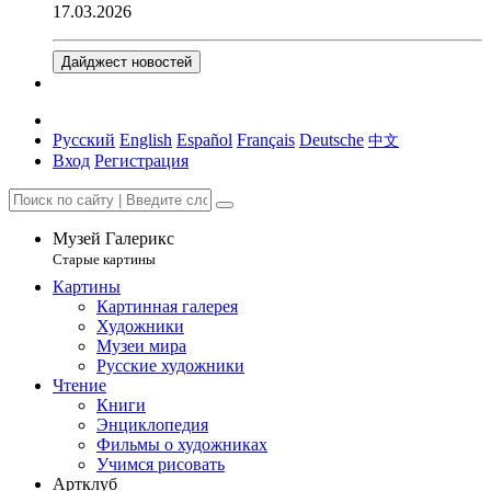
17.03.2026
Дайджест новостей
Русский
English
Español
Français
Deutsche
中文
Вход
Регистрация
Музей Галерикс
Старые картины
Картины
Картинная галерея
Художники
Музеи мира
Русские художники
Чтение
Книги
Энциклопедия
Фильмы о художниках
Учимся рисовать
Артклуб