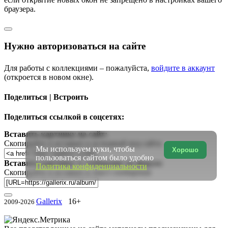
браузера.
Нужно авторизоваться на сайте
Для работы с коллекциями – пожалуйста,
войдите в аккаунт
(откроется в новом окне).
Поделиться | Встроить
Поделиться ссылкой в соцсетях:
Вставить картинку на сайт:
Скопируйте и вставьте в исходный код сайта
Мы используем куки, чтобы
Хорошо
пользоваться сайтом было удобно
Вставить картинку в сообщение на форум:
Политика конфиденциальности
Скопируйте и вставьте в текст сообщения
Gallerix
16+
2009-2026