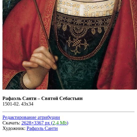
Рафаэль Санти
–
Святой Себастьян
1501-02. 43x34
Редактирование атрибуции
Скачать:
2628×3367 px (
2,4 Mb
)
Художник:
Рафаэль Санти