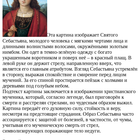
Эта картина изображает Святого
Себастьяна, молодого человека с мягкими чертами лица и
длинными волнистыми волосами, окружёнными золотым
нимбом. Он одет в темно-зелёную одежду с богато
украшенным воротником и поверх неё – в красный плащ. В
левой руке он держит стрелу, направленную вверх, что
является его главным атрибутом. Взгляд Себастьяна устремлён
в сторону, выражая спокойствие и смирение перед лицом
мучений. За его спиной простирается пейзаж с холмами и
деревьями под голубым небом.
Подтекст картины заключается в изображении христианского
мученика, который, согласно легенде, был приговорён к
смерти и расстрелян стрелами, но чудесным образом выжил.
Картина передаёт его духовную силу, стойкость и веру,
несмотря на предстоящие страдания. Образ Себастьяна часто
ассоциируется с защитой от болезней, в частности, от чумы,
учитывая его мученическую смерть от стрел,
символизирующих поражающие тело недуги.