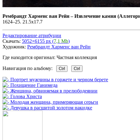
Рембрандт Харменс ван Рейн
–
Извлечение камня (Аллегори
1624–25. 21.5x17.7
Редактирование атрибуции
Скачать:
5052×6155 px (
7,1 Mb
)
Художник:
Рембрандт Харменс ван Рейн
Где находится оригинал: Частная коллекция
Навигация по альбому:
Ctrl
Ctrl