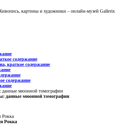
жание
раткое содержание
на, краткое содержание
жание
одержание
ое содержание
жание
ы: данные мюонной томографии
ни Рокка