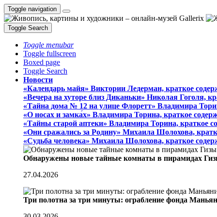
Toggle navigation
Toggle Search
Toggle menubar
Toggle fullscreen
Boxed page
Toggle Search
Новости
«Календарь майя» Виктории Ледерман, краткое содер
«Вечера на хуторе близ Диканьки» Николая Гоголя, к
«Тайна дома № 12 на улице Флоретт» Владимира Тори
«О носах и замка́х» Владимира Торина, краткое содер
«Тайны старой аптеки» Владимира Торина, краткое с
«Они сражались за Родину» Михаила Шолохова, кратк
«Судьба человека» Михаила Шолохова, краткое содер
Обнаружены новые тайные комнаты в пирамидах Гиз
27.04.2026
Три полотна за три минуты: ограбление фонда Манья
30.03.2026