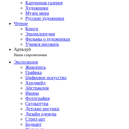
Картинная галерея
Художники
Музеи мира
Русские художники
Чтение
Книги
Энциклопедия
Фильмы о художниках
Учимся рисовать
Артклуб
Наши современники
Экспозиция
Живопись
Графика
Цифровое искусство
Хендмейд
Абстракция
Иконы
Фотография
Скульптура
Детские рисунки
Дизайн одежды
Стрит-арт
Бодиарт