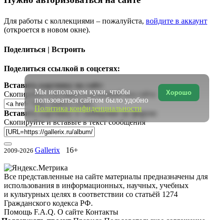
Для работы с коллекциями – пожалуйста,
войдите в аккаунт
(откроется в новом окне).
Поделиться | Встроить
Поделиться ссылкой в соцсетях:
Вставить картинку на сайт:
Мы используем куки, чтобы
Хорошо
Скопируйте и вставьте в исходный код сайта
пользоваться сайтом было удобно
Политика конфиденциальности
Вставить картинку в сообщение на форум:
Скопируйте и вставьте в текст сообщения
Gallerix
16+
2009-2026
Все представленные на сайте материалы предназначены для
использования в информационных, научных, учебных
и культурных целях в соответствии со статьёй 1274
Гражданского кодекса РФ.
Помощь
F.A.Q.
О сайте
Контакты