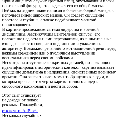
Ярким акцентом служит красный плащ, окутывающий плечи
центральной фигуры, что выделяет его из общей массы.
Пейзаж на заднем плане написан в более свободной манере, с
использованием широких мазков. Он создаёт ощущение
простора и глубины, а также подчёркивает масштаб
происходящего.
В картине прослеживается тема лидерства и военной
дисциплины. Жестикуляция центральной фигуры, его
положение над остальными персонажами, их внимательные
взгляды – все это говорит о подчинении и уважении к
авторитету. Возможно, речь идёт о мотивационной речи перед
важным сражением или о публичном выступлении
военачальника перед своими войсками.
Несмотря на отсутствие конкретных деталей, позволяющих
идентифицировать исторический контекст, картина вызывает
ощущение драматизма и напряжения, свойственных военному
времени. Она запечатлевает момент обращения к людям, в
котором проявляются черты харизматичного лидера,
способного вдохновлять и вести за собой.
Этот сайт существует
на доходы от показа
рекламы. Пожалуйста,
отключите AdBlock
Несколько случайных