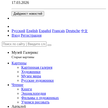
17.03.2026
Дайджест новостей
Русский
English
Español
Français
Deutsche
中文
Вход
Регистрация
Музей Галерикс
Старые картины
Картины
Картинная галерея
Художники
Музеи мира
Русские художники
Чтение
Книги
Энциклопедия
Фильмы о художниках
Учимся рисовать
Артклуб