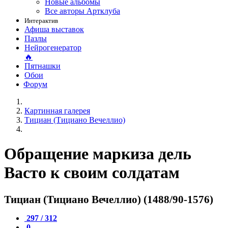
Новые альбомы
Все авторы Артклуба
Интерактив
Афиша выставок
Пазлы
Нейрогенератор
🔥
Пятнашки
Обои
Форум
Картинная галерея
Тициан (Тициано Вечеллио)
Обращение маркиза дель
Васто к своим солдатам
Тициан (Тициано Вечеллио) (1488/90-1576)
297 / 312
0