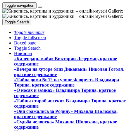
Toggle navigation
Toggle Search
Toggle menubar
Toggle fullscreen
Boxed page
Toggle Search
Новости
«Календарь майя» Виктории Ледерман, краткое
содержание
«Вечера на хуторе близ Диканьки» Николая Гоголя,
краткое содержание
«Тайна дома № 12 на улице Флоретт» Владимира
Торина, краткое содержание
«О носах и замка́х» Владимира Торина, краткое
содержание
«Тайны старой аптеки» Владимира Торина, краткое
содержание
«Они сражались за Родину» Михаила Шолохова,
краткое содержание
«Судьба человека» Михаила Шолохова, краткое
содержание