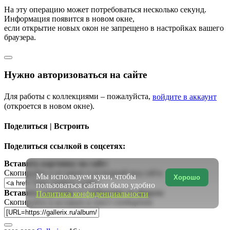
На эту операцию может потребоваться несколько секунд.
Информация появится в новом окне,
если открытие новых окон не запрещено в настройках вашего
браузера.
Нужно авторизоваться на сайте
Для работы с коллекциями – пожалуйста,
войдите в аккаунт
(откроется в новом окне).
Поделиться | Встроить
Поделиться ссылкой в соцсетях:
Вставить картинку на сайт:
Скопируйте и вставьте в исходный код сайта
Мы используем куки, чтобы
Хорошо
пользоваться сайтом было удобно
Вставить картинку в сообщение на форум:
Политика конфиденциальности
Скопируйте и вставьте в текст сообщения