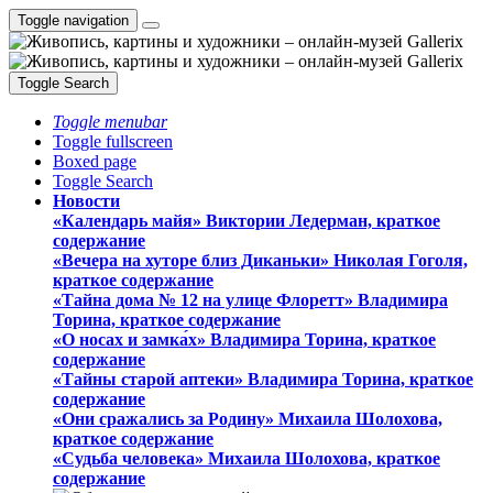
Toggle navigation
Toggle Search
Toggle menubar
Toggle fullscreen
Boxed page
Toggle Search
Новости
«Календарь майя» Виктории Ледерман, краткое
содержание
«Вечера на хуторе близ Диканьки» Николая Гоголя,
краткое содержание
«Тайна дома № 12 на улице Флоретт» Владимира
Торина, краткое содержание
«О носах и замка́х» Владимира Торина, краткое
содержание
«Тайны старой аптеки» Владимира Торина, краткое
содержание
«Они сражались за Родину» Михаила Шолохова,
краткое содержание
«Судьба человека» Михаила Шолохова, краткое
содержание