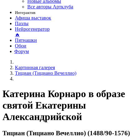
Новые альбомы
Все авторы Артклуба
Интерактив
Афиша выставок
Пазлы
Нейрогенератор
🔥
Пятнашки
Обои
Форум
Картинная галерея
Тициан (Тициано Вечеллио)
Катерина Корнаро в образе
святой Екатерины
Александрийской
Тициан (Тициано Вечеллио) (1488/90-1576)