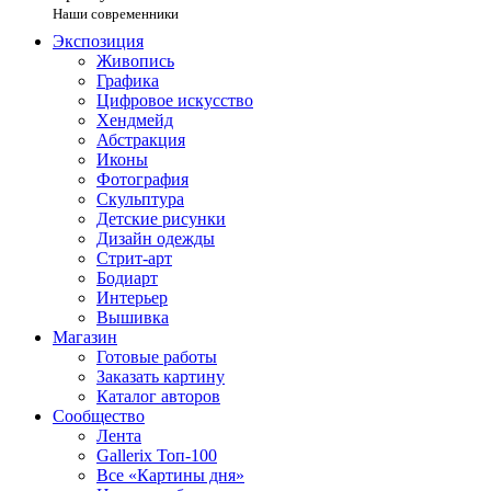
Наши современники
Экспозиция
Живопись
Графика
Цифровое искусство
Хендмейд
Абстракция
Иконы
Фотография
Скульптура
Детские рисунки
Дизайн одежды
Стрит-арт
Бодиарт
Интерьер
Вышивка
Магазин
Готовые работы
Заказать картину
Каталог авторов
Сообщество
Лента
Gallerix Топ-100
Все «Картины дня»