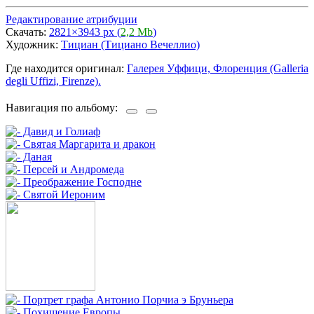
Редактирование атрибуции
Скачать:
2821×3943 px (
2,2 Mb
)
Художник:
Тициан (Тициано Вечеллио)
Где находится оригинал:
Галерея Уффици, Флоренция (Galleria
degli Uffizi, Firenze).
Навигация по альбому: