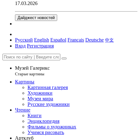
17.03.2026
Дайджест новостей
Русский
English
Español
Français
Deutsche
中文
Вход
Регистрация
Музей Галерикс
Старые картины
Картины
Картинная галерея
Художники
Музеи мира
Русские художники
Чтение
Книги
Энциклопедия
Фильмы о художниках
Учимся рисовать
Артклуб