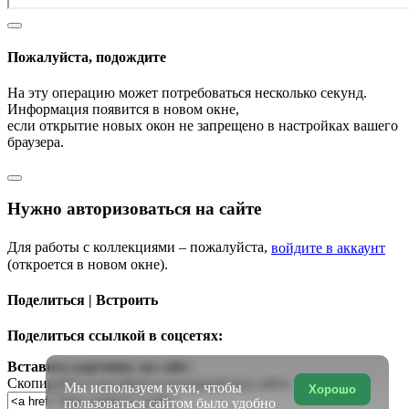
Пожалуйста, подождите
На эту операцию может потребоваться несколько секунд.
Информация появится в новом окне,
если открытие новых окон не запрещено в настройках вашего
браузера.
Нужно авторизоваться на сайте
Для работы с коллекциями – пожалуйста,
войдите в аккаунт
(откроется в новом окне).
Поделиться | Встроить
Поделиться ссылкой в соцсетях:
Вставить картинку на сайт:
Скопируйте и вставьте в исходный код сайта
Мы используем куки, чтобы
Хорошо
пользоваться сайтом было удобно