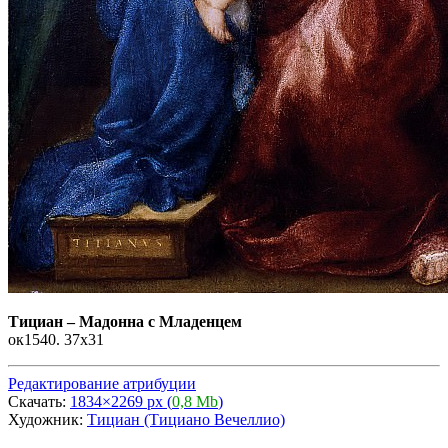
Тициан
–
Мадонна с Младенцем
ок1540. 37x31
Редактирование атрибуции
Скачать:
1834×2269 px (
0,8 Mb
)
Художник:
Тициан (Тициано Вечеллио)