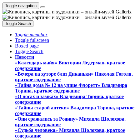
Toggle navigation
Toggle Search
Toggle menubar
Toggle fullscreen
Boxed page
Toggle Search
Новости
«Календарь майя» Виктории Ледерман, краткое
содержание
«Вечера на хуторе близ Диканьки» Николая Гоголя,
краткое содержание
«Тайна дома № 12 на улице Флоретт» Владимира
Торина, краткое содержание
«О носах и замка́х» Владимира Торина, краткое
содержание
«Тайны старой аптеки» Владимира Торина, краткое
содержание
«Они сражались за Родину» Михаила Шолохова,
краткое содержание
«Судьба человека» Михаила Шолохова, краткое
содержание