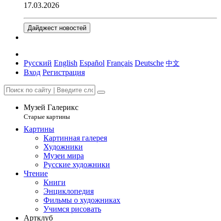
17.03.2026
Дайджест новостей
Русский
English
Español
Français
Deutsche
中文
Вход
Регистрация
Музей Галерикс
Старые картины
Картины
Картинная галерея
Художники
Музеи мира
Русские художники
Чтение
Книги
Энциклопедия
Фильмы о художниках
Учимся рисовать
Артклуб