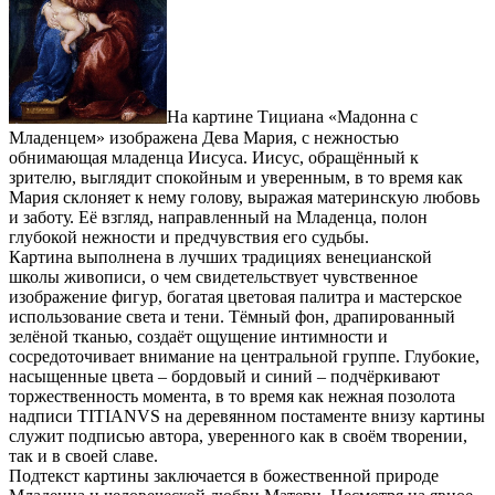
На картине Тициана «Мадонна с
Младенцем» изображена Дева Мария, с нежностью
обнимающая младенца Иисуса. Иисус, обращённый к
зрителю, выглядит спокойным и уверенным, в то время как
Мария склоняет к нему голову, выражая материнскую любовь
и заботу. Её взгляд, направленный на Младенца, полон
глубокой нежности и предчувствия его судьбы.
Картина выполнена в лучших традициях венецианской
школы живописи, о чем свидетельствует чувственное
изображение фигур, богатая цветовая палитра и мастерское
использование света и тени. Тёмный фон, драпированный
зелёной тканью, создаёт ощущение интимности и
сосредоточивает внимание на центральной группе. Глубокие,
насыщенные цвета – бордовый и синий – подчёркивают
торжественность момента, в то время как нежная позолота
надписи TITIANVS на деревянном постаменте внизу картины
служит подписью автора, уверенного как в своём творении,
так и в своей славе.
Подтекст картины заключается в божественной природе