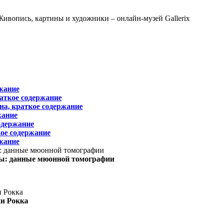
жание
раткое содержание
на, краткое содержание
жание
одержание
ое содержание
жание
ы: данные мюонной томографии
ни Рокка