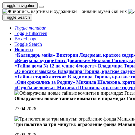
Toggle navigation
Toggle Search
Toggle menubar
Toggle fullscreen
Boxed page
Toggle Search
Новости
«Календарь майя» Виктории Ледерман, краткое содер
«Вечера на хуторе близ Диканьки» Николая Гоголя, к
«Тайна дома № 12 на улице Флоретт» Владимира Тори
«О носах и замка́х» Владимира Торина, краткое содер
«Тайны старой аптеки» Владимира Торина, краткое с
«Они сражались за Родину» Михаила Шолохова, кратк
«Судьба человека» Михаила Шолохова, краткое содер
Обнаружены новые тайные комнаты в пирамидах Гиз
27.04.2026
Три полотна за три минуты: ограбление фонда Манья
30.03.2026