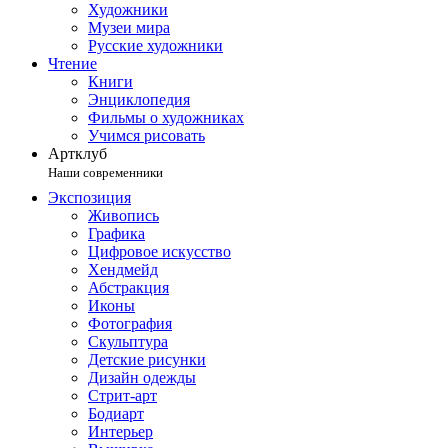
Художники
Музеи мира
Русские художники
Чтение
Книги
Энциклопедия
Фильмы о художниках
Учимся рисовать
Артклуб
Наши современники
Экспозиция
Живопись
Графика
Цифровое искусство
Хендмейд
Абстракция
Иконы
Фотография
Скульптура
Детские рисунки
Дизайн одежды
Стрит-арт
Бодиарт
Интерьер