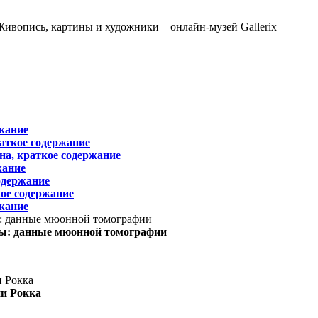
жание
раткое содержание
на, краткое содержание
жание
одержание
ое содержание
жание
ы: данные мюонной томографии
ни Рокка