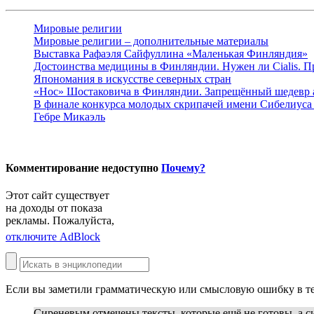
Мировые религии
Мировые религии – дополнительные материалы
Выставка Рафаэля Сайфуллина «Маленькая Финляндия»
Достоинства медицины в Финляндии. Нужен ли Cialis. 
Япономания в искусстве северных стран
«Нос» Шостаковича в Финляндии. Запрещённый шедевр 
В финале конкурса молодых скрипачей имени Сибелиуса 
Гебре Микаэль
Комментирование недоступно
Почему?
Этот сайт существует
на доходы от показа
рекламы. Пожалуйста,
отключите AdBlock
Если вы заметили грамматическую или смысловую ошибку в те
Сиреневым
отмечены тексты, которые ещё не готовы, а
с