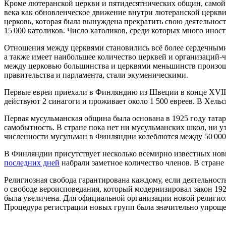
Кроме лютеранской церкви и пятидесятнических общин, самой 
века как обновленческое движение внутри лютеранской церкви,
церковь, которая была вынуждена прекратить свою деятельност
15 000 католиков. Число католиков, среди которых много иност
Отношения между церквями становились всё более сердечными
а также имеет наибольшее количество церквей и организаций-ч
между церковью большинства и церквями меньшинств произошл
правительства и парламента, стали экуменическими.
Первые евреи приехали в Финляндию из Швеции в конце XVIII 
действуют 2 синагоги и проживает около 1 500 евреев. В Хель
Первая мусульманская община была основана в 1925 году тат
самобытность. В стране пока нет ни мусульманских школ, ни
численности мусульман в Финляндии колеблются между 50 000 
В Финляндии присутствует несколько всемирно известных но
последних дней
набрали заметное количество членов. В стран
Религиозная свобода гарантирована каждому, если деятельность
о свободе вероисповедания, который модернизировал закон 192
была увеличена. Для официальной организации новой религио
Процедура регистрации новых групп была значительно упроще