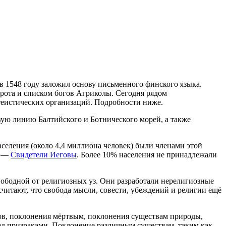
 1548 году заложил основу письменного финского языка.
рота и списком богов Агриколы. Сегодня рядом
теистических организаций. Подробности ниже.
вую линию Балтийского и Ботнического морей, а также
еления (около 4,4 миллиона человек) были членами этой
й —
Свидетели Иеговы
. Более 10% населения не принадлежали
вободной от религиозных уз. Они разработали нерелигиозные
читают, что свобода мысли, совести, убеждений и религии ещё
фов, поклонения мёртвым, поклонения существам природы,
д призраками. Поклонение различным существам, таким как