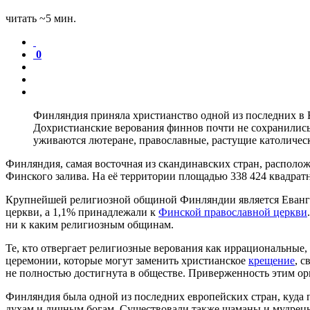
читать ~5 мин.
0
Финляндия приняла христианство одной из последних в 
Дохристианские верования финнов почти не сохранились
уживаются лютеране, православные, растущие католичес
Финляндия, самая восточная из скандинавских стран, распол
Финского залива. На её территории площадью 338 424 квадрат
Крупнейшей религиозной общиной Финляндии является Евангел
церкви, а 1,1% принадлежали к
Финской православной церкви
ни к каким религиозным общинам.
Те, кто отвергает религиозные верования как иррациональные
церемонии, которые могут заменить христианское
крещение
, 
не полностью достигнута в обществе. Приверженность этим ор
Финляндия была одной из последних европейских стран, куда
духам и личным богам. Существовали также шаманы и мудрецы