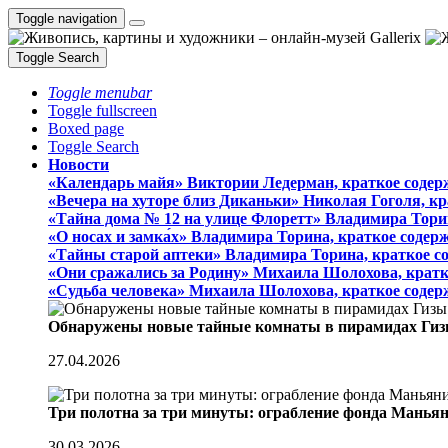
Toggle navigation
Toggle Search
Toggle menubar
Toggle fullscreen
Boxed page
Toggle Search
Новости
«Календарь майя» Виктории Ледерман, краткое содер
«Вечера на хуторе близ Диканьки» Николая Гоголя, к
«Тайна дома № 12 на улице Флоретт» Владимира Тори
«О носах и замка́х» Владимира Торина, краткое содер
«Тайны старой аптеки» Владимира Торина, краткое с
«Они сражались за Родину» Михаила Шолохова, кратк
«Судьба человека» Михаила Шолохова, краткое содер
Обнаружены новые тайные комнаты в пирамидах Гиз
27.04.2026
Три полотна за три минуты: ограбление фонда Манья
30.03.2026