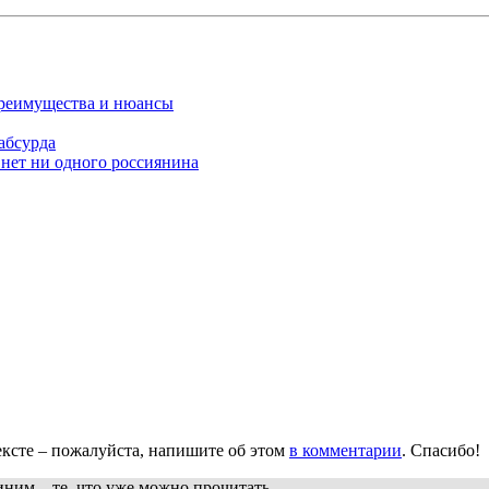
Преимущества и нюансы
абсурда
нет ни одного россиянина
ксте – пожалуйста, напишите об этом
в комментарии
. Спасибо!
иним
– те, что уже можно прочитать.