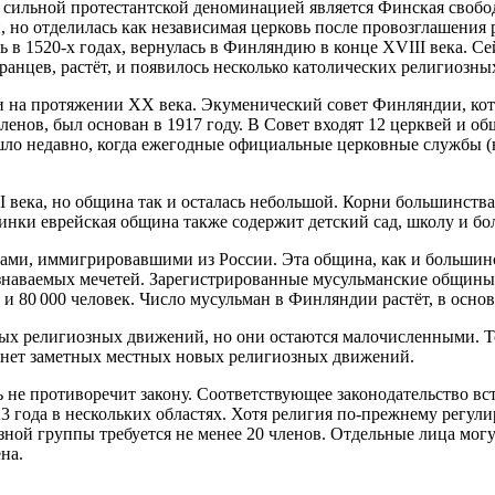
сильной протестантской деноминацией является Финская свободн
 но отделилась как независимая церковь после провозглашения 
ь в 1520-х годах, вернулась в Финляндию в конце XVIII века. С
ранцев, растёт, и появилось несколько католических религиозны
 на протяжении XX века. Экуменический совет Финляндии, кот
ленов, был основан в 1917 году. В Совет входят 12 церквей и 
о недавно, когда ежегодные официальные церковные службы (н
века, но община так и осталась небольшой. Корни большинства
синки еврейская община также содержит детский сад, школу и бо
арами, иммигрировавшими из России. Эта община, как и больши
 узнаваемых мечетей. Зарегистрированные мусульманские общи
и 80 000 человек. Число мусульман в Финляндии растёт, в осно
вых религиозных движений, но они остаются малочисленными. 
е нет заметных местных новых религиозных движений.
 не противоречит закону. Соответствующее законодательство вст
3 года в нескольких областях. Хотя религия по-прежнему регул
зной группы требуется не менее 20 членов. Отдельные лица мог
на.