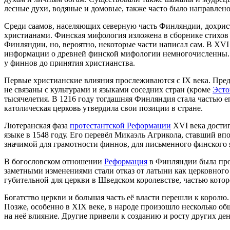
лесные духи, водяные и домовые, также часто было направлено
Среди саамов, населяющих северную часть Финляндии, дохрис
христианами. Финская мифология изложена в сборнике стихов
Финляндии, но, вероятно, некоторые части написал сам. В XV
информации о древней финской мифологии немногочисленны. С
у финнов до принятия христианства.
Первые христианские влияния прослеживаются с IX века. Предм
не связаны с культурами и языками соседних стран (кроме
Эст
тысячелетия. В 1216 году тогдашняя Финляндия стала частью е
католическая церковь утвердила свои позиции в стране.
Лютеранская фаза
протестантской Реформации
XVI века достиг
языке в 1548 году. Его перевёл Микаэль Агрикола, ставший вп
значимой для грамотности финнов, для письменного финского 
В богословском отношении
Реформация
в Финляндии была пров
заметными изменениями стали отказ от латыни как церковного
губительной для церкви в Шведском королевстве, частью кото
Богатство церкви и большая часть её власти перешли к королю.
Позже, особенно в XIX веке, в народе произошло несколько о
на неё влияние. Другие привели к созданию и росту других д