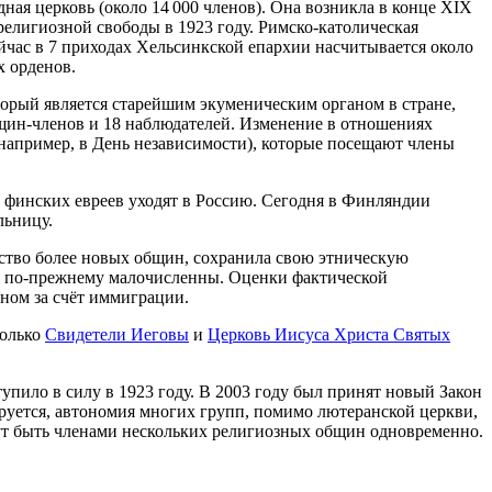
ая церковь (около 14 000 членов). Она возникла в конце XIX
религиозной свободы в 1923 году. Римско-католическая
ейчас в 7 приходах Хельсинкской епархии насчитывается около
х орденов.
орый является старейшим экуменическим органом в стране,
общин-членов и 18 наблюдателей. Изменение в отношениях
апример, в День независимости), которые посещают члены
 финских евреев уходят в Россию. Сегодня в Финляндии
льницу.
нство более новых общин, сохранила свою этническую
ны по-прежнему малочисленны. Оценки фактической
вном за счёт иммиграции.
Только
Свидетели Иеговы
и
Церковь Иисуса Христа Святых
упило в силу в 1923 году. В 2003 году был принят новый Закон
ируется, автономия многих групп, помимо лютеранской церкви,
ут быть членами нескольких религиозных общин одновременно.