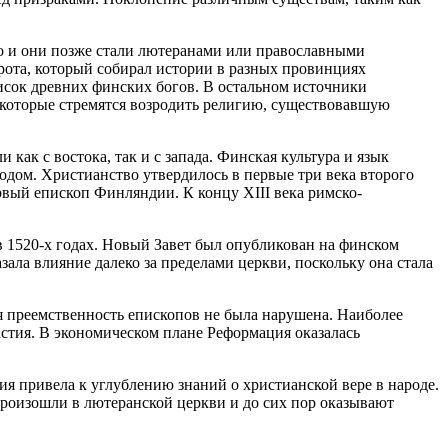
ко и они позже стали лютеранами или православными
рота, который собирал истории в разных провинциях
исок древних финских богов. В остальном источники
которые стремятся возродить религию, существовавшую
ак с востока, так и с запада. Финская культура и язык
одом. Христианство утвердилось в первые три века второго
рвый епископ Финляндии. К концу XIII века римско-
 1520-х годах. Новый Завет был опубликован на финском
зала влияние далеко за пределами церкви, поскольку она стала
 преемственность епископов не была нарушена. Наиболее
астия. В экономическом плане Реформация оказалась
ия привела к углублению знаний о христианской вере в народе.
роизошли в лютеранской церкви и до сих пор оказывают