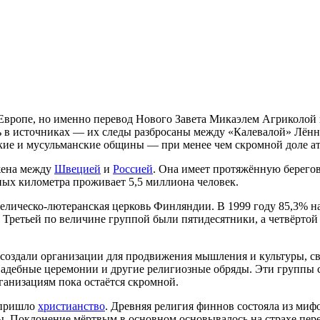
Европе, но именно перевод Нового Завета Микаэлем Агриколой в
 в источниках — их следы разбросаны между «Калевалой» Лённ
кие и мусульманские общины — при менее чем скромной доле а
ожена между
Швецией
и
Россией
. Она имеет протяжённую берего
ных километра проживает 5,5 миллиона человек.
ическо-лютеранская церковь Финляндии. В 1999 году 85,3% нас
. Третьей по величине группой были пятидесятники, а четвёрто
, создали организации для продвижения мышления и культуры, с
свадебные церемонии и другие религиозные обряды. Эти группы с
ганизациям пока остаётся скромной.
 пришло
христианство
. Древняя религия финнов состояла из ми
. Поклонение мёртвым в основном основывалось на страхе пере