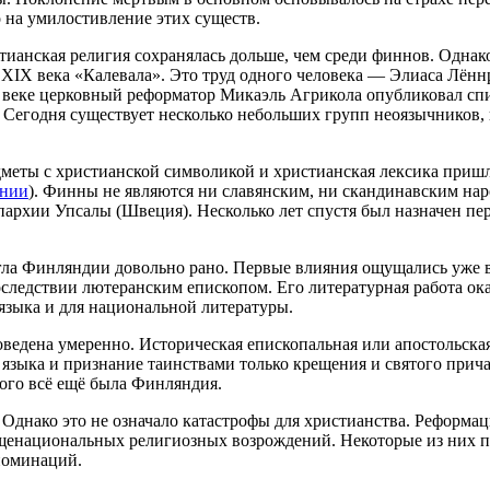
 на умилостивление этих существ.
тианская религия сохранялась дольше, чем среди финнов. Одна
 XIX века
«Калевала»
. Это труд одного человека — Элиаса Лённ
I веке церковный реформатор Микаэль Агрикола опубликовал сп
егодня существует несколько небольших групп неоязычников, 
еты с христианской символикой и христианская лексика пришли к
онии
). Финны не являются ни славянским, ни скандинавским нар
пархии Упсалы (Швеция). Несколько лет спустя был назначен пе
ла Финляндии довольно рано. Первые влияния ощущались уже в
оследствии лютеранским епископом. Его литературная работа ока
языка и для национальной литературы.
едена умеренно. Историческая епископальная или апостольская
 языка и признание таинствами только крещения и святого прич
рого всё ещё была Финляндия.
 Однако это не означало катастрофы для христианства. Реформац
бщенациональных религиозных возрождений. Некоторые из них п
еноминаций.