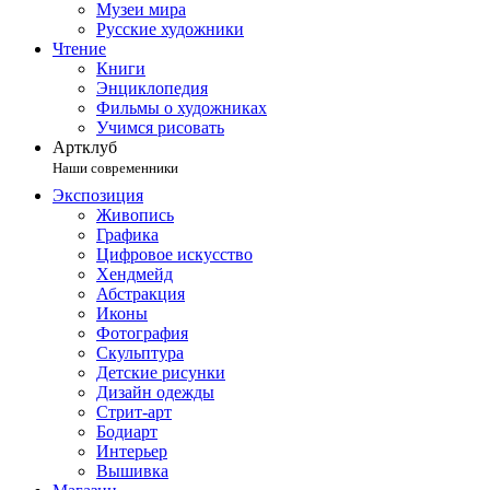
Музеи мира
Русские художники
Чтение
Книги
Энциклопедия
Фильмы о художниках
Учимся рисовать
Артклуб
Наши современники
Экспозиция
Живопись
Графика
Цифровое искусство
Хендмейд
Абстракция
Иконы
Фотография
Скульптура
Детские рисунки
Дизайн одежды
Стрит-арт
Бодиарт
Интерьер
Вышивка