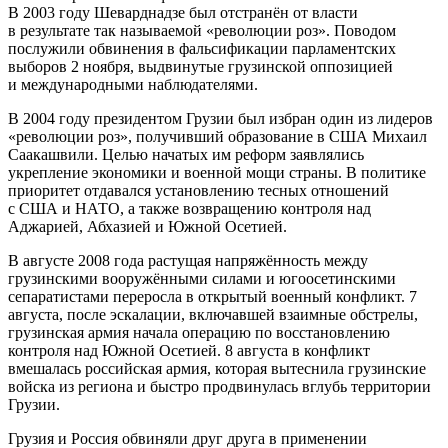
В 2003 году Шеварднадзе был отстранён от власти
в результате так называемой «революции роз». Поводом
послужили обвинения в фальсификации парламентских
выборов 2 ноября, выдвинутые грузинской оппозицией
и международными наблюдателями.
В 2004 году президентом Грузии был избран один из лидеров
«революции роз», получивший образование в США Михаил
Саакашвили. Целью начатых им реформ заявлялись
укрепление экономики и военной мощи страны. В политике
приоритет отдавался установлению тесных отношений
с США и НАТО, а также возвращению контроля над
Аджарией, Абхазией и Южной Осетией.
В августе 2008 года растущая напряжённость между
грузинскими вооружёнными силами и югоосетинскими
сепаратистами переросла в открытый военный конфликт. 7
августа, после эскалации, включавшей взаимные обстрелы,
грузинская армия начала операцию по восстановлению
контроля над Южной Осетией. 8 августа в конфликт
вмешалась российская армия, которая вытеснила грузинские
войска из региона и быстро продвинулась вглубь территории
Грузии.
Грузия и Россия обвиняли друг друга в применении