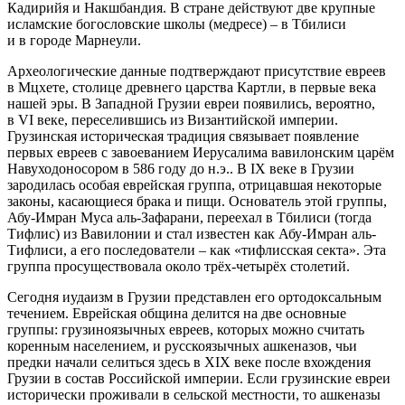
Кадирийя и Накшбандия. В стране действуют две крупные
исламские богословские школы (медресе) – в Тбилиси
и в городе Марнеули.
Археологические данные подтверждают присутствие евреев
в Мцхете, столице древнего царства Картли, в первые века
нашей эры. В Западной Грузии евреи появились, вероятно,
в VI веке, переселившись из Византийской империи.
Грузинская историческая традиция связывает появление
первых евреев с завоеванием Иерусалима вавилонским царём
Навуходоносором в 586 году до н.э.. В IX веке в Грузии
зародилась особая еврейская группа, отрицавшая некоторые
законы, касающиеся брака и пищи. Основатель этой группы,
Абу-Имран Муса аль-Зафарани, переехал в Тбилиси (тогда
Тифлис) из Вавилонии и стал известен как Абу-Имран аль-
Тифлиси, а его последователи – как «тифлисская секта». Эта
группа просуществовала около трёх-четырёх столетий.
Сегодня иудаизм в Грузии представлен его ортодоксальным
течением. Еврейская община делится на две основные
группы: грузиноязычных евреев, которых можно считать
коренным населением, и русскоязычных ашкеназов, чьи
предки начали селиться здесь в XIX веке после вхождения
Грузии в состав Российской империи. Если грузинские евреи
исторически проживали в сельской местности, то ашкеназы