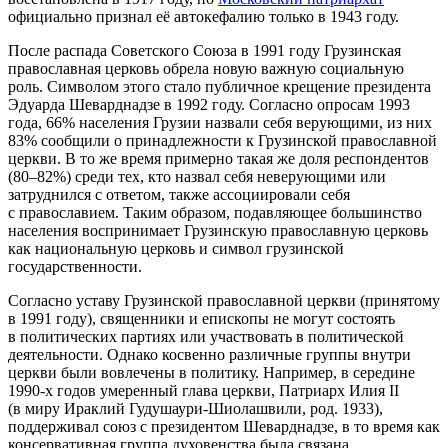
официально признал её автокефалию только в 1943 году.
После распада Советского Союза в 1991 году Грузинская
православная церковь обрела новую важную социальную
роль. Символом этого стало публичное крещение президента
Эдуарда Шеварднадзе в 1992 году. Согласно опросам 1993
года, 66% населения Грузии назвали себя верующими, из них
83% сообщили о принадлежности к Грузинской православной
церкви. В то же время примерно такая же доля респондентов
(80–82%) среди тех, кто назвал себя неверующими или
затруднился с ответом, также ассоциировали себя
с православием. Таким образом, подавляющее большинство
населения воспринимает Грузинскую православную церковь
как национальную церковь и символ грузинской
государственности.
Согласно уставу Грузинской православной церкви (принятому
в 1991 году), священники и епископы не могут состоять
в политических партиях или участвовать в политической
деятельности. Однако косвенно различные группы внутри
церкви были вовлечены в политику. Например, в середине
1990-х годов умеренный глава церкви, Патриарх Илия II
(в миру Ираклий Гудушаури-Шиолашвили, род. 1933),
поддерживал союз с президентом Шеварднадзе, в то время как
консервативная группа духовенства была связана