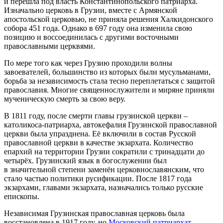
и перешла под власть Константинопольского патриарха.
Изначально церковь в Грузии, вместе с Армянской
апостольской церковью, не приняла решения Халкидонского
собора 451 года. Однако в 697 году она изменила свою
позицию и воссоединилась с другими восточными
православными церквями.
По мере того как через Грузию проходили волны
завоевателей, большинство из которых были мусульманами,
борьба за независимость стала тесно переплетаться с защитой
православия. Многие священнослужители и миряне приняли
мученическую смерть за свою веру.
В 1811 году, после смерти главы грузинской церкви –
католикоса-патриарха, автокефалия Грузинской православной
церкви была упразднена. Её включили в состав Русской
православной церкви в качестве экзархата. Количество
епархий на территории Грузии сократили с тринадцати до
четырёх. Грузинский язык в богослужении был
в значительной степени заменён церковнославянским, что
стало частью политики русификации. После 1817 года
экзархами, главами экзархата, назначались только русские
епископы.
Независимая Грузинская православная церковь была
восстановлена в 1917 году, но
Московский патриархат