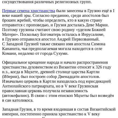
сосуществования различных религиозных групп.
Первые семена христианства
были занесены в Грузию ещё в I
веке нашей эры. Согласно преданию, среди апостолов был
брошен жребий, чтобы определить, кто в какую страну
отправится с проповедью, и Грузия досталась Деве Марии.
Поэтому грузины считают свою родину «уделом Божией
Матери». Поскольку Богоматерь осталась в Иерусалиме,
в Грузию отправился апостол Андрей Первозванный.
С Западной Грузией также связано имя апостола Симона
Кананита, чья предполагаемая могила находится в селе
Комани, недалеко от города Сухуми.
Официальное крещение народа и начало распространения
христианства духовенством из Византии относят к 326 году
н.э., когда в Мцхете, древней столице царства Картли
(Иберии), был построен собор Двенадцати апостолов.
Изначально церковь в Картли находилась под юрисдикцией
Антиохийского патриархата, но в V веке Грузинская
православная церковь получила независимость
(автокефалию). В связи с этим епископ Мцхеты был возведён
в сан католикоса.
Западная Грузия, в то время входившая в состав Византийской
империи, постепенно приняла христианство к V веку