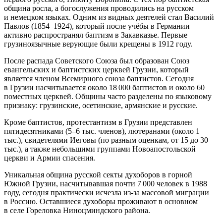
община росла, а богослужения проводились на русском
и немецком языках. Одним из видных деятелей стал Василий
Павлов (1854–1924), который после учёбы в Германии
активно распространял баптизм в Закавказье. Первые
грузиноязычные верующие были крещены в 1912 году.
После распада Советского Союза был образован Союз
евангельских и баптистских церквей Грузии, который
является членом Всемирного союза баптистов. Сегодня
в Грузии насчитывается около 18 000 баптистов и около 60
поместных церквей. Общины часто разделены по языковому
признаку: грузинские, осетинские, армянские и русские.
Кроме баптистов, протестантизм в Грузии представлен
пятидесятниками (5–6 тыс. членов), лютеранами (около 1
тыс.), свидетелями Иеговы (по разным оценкам, от 15 до 30
тыс.), а также небольшими группами Новоапостольской
церкви и Армии спасения.
Уникальная община русской секты духоборов в горной
Южной Грузии, насчитывавшая почти 7 000 человек в 1988
году, сегодня практически исчезла из-за массовой миграции
в Россию. Оставшиеся духоборы проживают в основном
в селе Гореловка Ниноцминдского района.