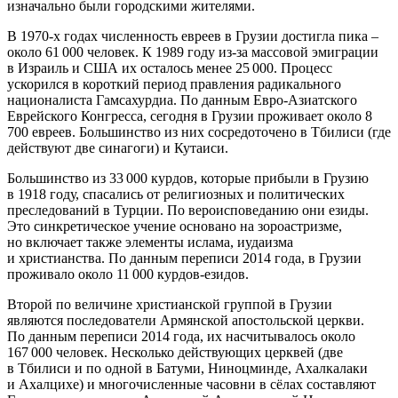
изначально были городскими жителями.
В 1970-х годах численность евреев в Грузии достигла пика –
около 61 000 человек. К 1989 году из-за массовой эмиграции
в Израиль и США их осталось менее 25 000. Процесс
ускорился в короткий период правления радикального
националиста Гамсахурдиа. По данным Евро-Азиатского
Еврейского Конгресса, сегодня в Грузии проживает около 8
700 евреев. Большинство из них сосредоточено в Тбилиси (где
действуют две синагоги) и Кутаиси.
Большинство из 33 000 курдов, которые прибыли в Грузию
в 1918 году, спасались от религиозных и политических
преследований в Турции. По вероисповеданию они езиды.
Это синкретическое учение основано на зороастризме,
но включает также элементы ислама, иудаизма
и христианства. По данным переписи 2014 года, в Грузии
проживало около 11 000 курдов-езидов.
Второй по величине христианской группой в Грузии
являются последователи Армянской апостольской церкви.
По данным переписи 2014 года, их насчитывалось около
167 000 человек. Несколько действующих церквей (две
в Тбилиси и по одной в Батуми, Ниноцминде, Ахалкалаки
и Ахалцихе) и многочисленные часовни в сёлах составляют