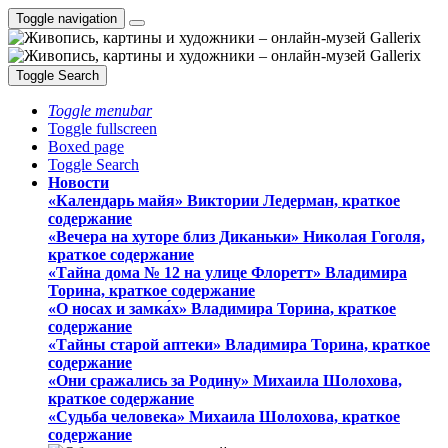
Toggle navigation
Toggle Search
Toggle menubar
Toggle fullscreen
Boxed page
Toggle Search
Новости
«Календарь майя» Виктории Ледерман, краткое
содержание
«Вечера на хуторе близ Диканьки» Николая Гоголя,
краткое содержание
«Тайна дома № 12 на улице Флоретт» Владимира
Торина, краткое содержание
«О носах и замка́х» Владимира Торина, краткое
содержание
«Тайны старой аптеки» Владимира Торина, краткое
содержание
«Они сражались за Родину» Михаила Шолохова,
краткое содержание
«Судьба человека» Михаила Шолохова, краткое
содержание