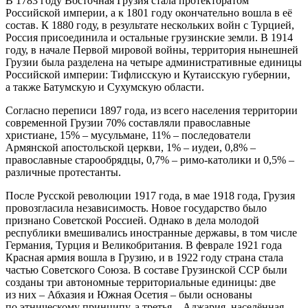
В 1783 году Восточная Грузия стала протекторатом
Российской империи, а к 1801 году окончательно вошла в её
состав. К 1880 году, в результате нескольких войн с Турцией,
Россия присоединила и остальные грузинские земли. В 1914
году, в начале Первой мировой войны, территория нынешней
Грузии была разделена на четыре административные единицы
Российской империи: Тифлисскую и Кутаисскую губернии,
а также Батумскую и Сухумскую области.
Согласно переписи 1897 года, из всего населения территории
современной Грузии 70% составляли православные
христиане, 15% – мусульмане, 11% – последователи
Армянской апостольской церкви, 1% – иудеи, 0,8% –
православные старообрядцы, 0,7% – римо-католики и 0,5% –
различные протестанты.
После Русской революции 1917 года, в мае 1918 года, Грузия
провозгласила независимость. Новое государство было
признано Советской Россией. Однако в дела молодой
республики вмешивались иностранные державы, в том числе
Германия, Турция и Великобритания. В феврале 1921 года
Красная армия вошла в Грузию, и в 1922 году страна стала
частью Советского Союза. В составе Грузинской ССР были
созданы три автономные территориальные единицы: две
из них – Абхазия и Южная Осетия – были основаны
по этническому принципу, а третья – Аджария, населённая