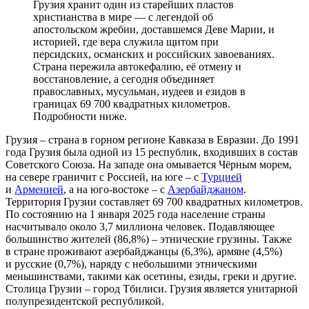
Грузия хранит один из старейших пластов
христианства в мире — с легендой об
апостольском жребии, доставшемся Деве Марии, и
историей, где вера служила щитом при
персидских, османских и российских завоеваниях.
Страна пережила автокефалию, её отмену и
восстановление, а сегодня объединяет
православных, мусульман, иудеев и езидов в
границах 69 700 квадратных километров.
Подробности ниже.
Грузия – страна в горном регионе Кавказа в Евразии. До 1991
года Грузия была одной из 15 республик, входивших в состав
Советского Союза. На западе она омывается Чёрным морем,
на севере граничит с Россией, на юге – с
Турцией
и
Арменией
, а на юго-востоке – с
Азербайджаном
.
Территория Грузии составляет 69 700 квадратных километров.
По состоянию на 1 января 2025 года население страны
насчитывало около 3,7 миллиона человек. Подавляющее
большинство жителей (86,8%) – этнические грузины. Также
в стране проживают азербайджанцы (6,3%), армяне (4,5%)
и русские (0,7%), наряду с небольшими этническими
меньшинствами, такими как осетины, езиды, греки и другие.
Столица Грузии – город Тбилиси. Грузия является унитарной
полупрезидентской республикой.