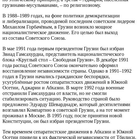
грузинами-мусульманами, – по религиозному.
В 1988–1989 годах, на фоне политики демократизации
и либерализации, проводимой последним советским лидером
Михаилом Горбачёвым, в Грузии возникло мощное
националистическое движение. Его целью был выход
из состава Советского Союза.
В мае 1991 года первым президентом Грузии был избран
Звиад Гамсахурдиа, представитель националистического
блока «Круглый стол – Свободная Грузия». В декабре 1991
года распад Советского Союза окончательно оформил
восстановление независимости страны. Однако в 1991–1992
годах в Грузии начались гражданские беспорядки,
усугублённые ростом сепаратистских движений в Южной
Осетии, Аджарии и Абхазии. В марте 1992 года военные
отстранили Гамсахурдиа от власти, но не смогли
стабилизировать ситуацию. Руководство страной было
предложено Эдуарду Шеварднадзе, который десятилетиями
возглавлял Компартию в советской Грузии, а на тот момент
проживал в Москве. В 1995 году, после принятия новой
Конституции, он был избран президентом Грузии.
Тем временем сепаратистские движения в Абхазии и Южной
Осетии привели к их фактической независимости от Тбилиси.