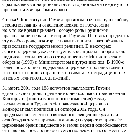
с радикальными националистами, сторонниками свергнутого
президента Звиада Гамсахурдиа.
Статья 9 Конституции Грузии провозглашает полную свободу
вероисповедания и отделение церкви от государства,
но в то же время признаёт «особую роль Грузинской
православной церкви в истории Грузии». Пытаясь определить
эту особую роль, некоторые политики призывают объявить
православие государственной религией. В некоторых
аспектах церковь уже действует как официальный орган: она
подписала соглашения о сотрудничестве с Министерством
обороны (1999) и Министерством внутренних дел. В 1990-е
годы государство поддерживало церковь в противостоянии
распространению в стране так называемых нетрадиционных
и новых религиозных движений.
31 марта 2001 года 188 депутатов парламента Грузии
единогласно приняли решение о необходимости заключения
Конкордата (конституционного соглашения) между
государством и Грузинской православной церковью.
Конкордат был подписан 14 октября 2002 года. Он
предусматривает, что православные священнослужители
освобождаются от призыва в армию; государство признаёт
церковные браки; имущество и земли церкви освобождаются
от налогов; государство обязуется поддерживать совместные