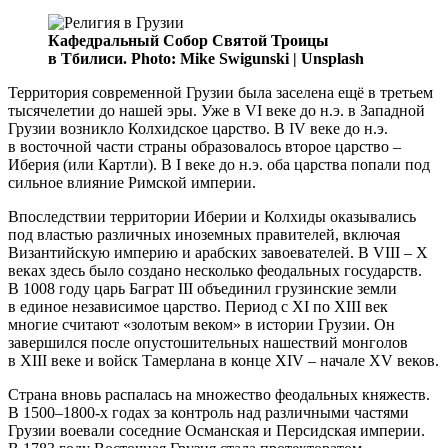
Кафедральный Собор Святой Троицы
в Тбилиси. Photo: Mike Swigunski | Unsplash
Территория современной Грузии была заселена ещё в третьем
тысячелетии до нашей эры. Уже в VI веке до н.э. в Западной
Грузии возникло Колхидское царство. В IV веке до н.э.
в восточной части страны образовалось второе царство –
Иберия (или Картли). В I веке до н.э. оба царства попали под
сильное влияние Римской империи.
Впоследствии территории Иберии и Колхиды оказывались
под властью различных иноземных правителей, включая
Византийскую империю и арабских завоевателей. В VIII – X
веках здесь было создано несколько феодальных государств.
В 1008 году царь Баграт III объединил грузинские земли
в единое независимое царство. Период с XI по XIII век
многие считают «золотым веком» в истории Грузии. Он
завершился после опустошительных нашествий монголов
в XIII веке и войск Тамерлана в конце XIV – начале XV веков.
Страна вновь распалась на множество феодальных княжеств.
В 1500–1800-х годах за контроль над различными частями
Грузии воевали соседние Османская и Персидская империи.