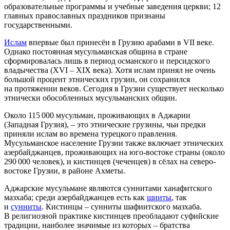
образовательные программы и учебные заведения церкви; 12
главных православных праздников признаны
государственными.
Ислам
впервые был принесён в Грузию арабами в VII веке.
Однако постоянная мусульманская община в стране
сформировалась лишь в период османского и персидского
владычества (XVI – XIX века). Хотя ислам принял не очень
большой процент этнических грузин, он сохранился
на протяжении веков. Сегодня в Грузии существует несколько
этнически обособленных мусульманских общин.
Около 115 000 мусульман, проживающих в Аджарии
(Западная Грузия), – это этнические грузины, чьи предки
приняли ислам во времена турецкого правления.
Мусульманское население Грузии также включает этнических
азербайджанцев, проживающих на юго-востоке страны (около
290 000 человек), и кистинцев (чеченцев) в сёлах на северо-
востоке Грузии, в районе Ахметы.
Аджарские мусульмане являются суннитами ханафитского
мазхаба; среди азербайджанцев есть как
шииты
, так
и
сунниты
. Кистинцы – сунниты шафиитского мазхаба.
В религиозной практике кистинцев преобладают суфийские
традиции, наиболее значимые из которых – братства