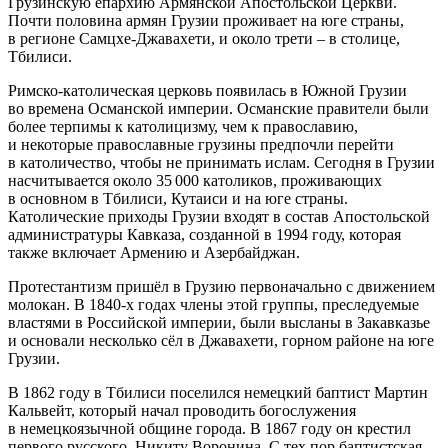
Грузинскую епархию Армянской Апостольской Церкви.
Почти половина армян Грузии проживает на юге страны,
в регионе Самцхе-Джавахети, и около трети – в столице,
Тбилиси.
Римско-католическая церковь появилась в Южной Грузии
во времена Османской империи. Османские правители были
более терпимы к католицизму, чем к православию,
и некоторые православные грузины предпочли перейти
в католичество, чтобы не принимать ислам. Сегодня в Грузии
насчитывается около 35 000 католиков, проживающих
в основном в Тбилиси, Кутаиси и на юге страны.
Католические приходы Грузии входят в состав Апостольской
администратуры Кавказа, созданной в 1994 году, которая
также включает Армению и Азербайджан.
Протестантизм пришёл в Грузию первоначально с движением
молокан. В 1840-х годах члены этой группы, преследуемые
властями в Российской империи, были высланы в Закавказье
и основали несколько сёл в Джавахети, горном районе на юге
Грузии.
В 1862 году в Тбилиси поселился немецкий баптист Мартин
Кальвейт, который начал проводить богослужения
в немецкоязычной общине города. В 1867 году он крестил
первого русского, Никиту Воронина. С тех пор баптистская