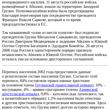
неоправданного насилия. 11 августа российские войска,
размещённые в Абхазии, вошли на территорию Западной
Грузии. Полномасштабная война была предотвращена
благодаря переговорам при посредничестве президента
Франции Николя Саркози, который в то время
председательствовал в ЕС.
Так называемый «план из шести пунктов» был подписан
президентом Грузии Михаилом Саакашвили, президентом
России Дмитрием Медведевым и лидерами Абхазии и Южной
Осетии Сергеем Багапшем и Эдуардом Кокойты. 26 августа
2008 года Россия в одностороннем порядке признала
независимость Абхазии и Южной Осетии. Российские войска
остались там на основании двусторонних соглашений.
Перепись населения 2002 года предоставила данные
о религиозном составе населения Грузии. Согласно этой
переписи, 84% составляли православные христиане
(в основном члены
Грузинской православной церкви
), 10% –
мусульмане, 4% – армяне-григориане (члены
Армянской
апостольской церкви
), 0,8% – католики (как латинского, так
и византийского обрядов); 1,2% населения были отнесены
к другим христианским и религиозным меньшинствам. Здесь
важно отметить, что Грузия имеет долгую историю мирного