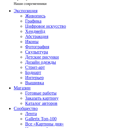
Наши современники
Экспозиция
Живопись
Графика
Цифровое искусство
Хендмейд
Абстракция
Иконы
Фотография
Скульптура
Детские рисунки
Дизайн одежды
Стрит-арт
Бодиарт
Интерьер
Вышивка
Магазин
Готовые работы
Заказать картину
Каталог авторов
Сообщество
Лента
Gallerix Топ-100
Все «Картины дня»