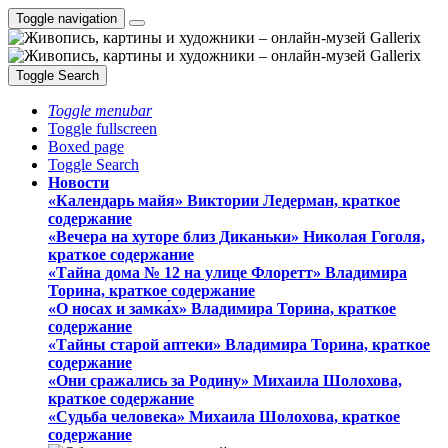
Toggle navigation
Toggle Search
Toggle menubar
Toggle fullscreen
Boxed page
Toggle Search
Новости
«Календарь майя» Виктории Ледерман, краткое
содержание
«Вечера на хуторе близ Диканьки» Николая Гоголя,
краткое содержание
«Тайна дома № 12 на улице Флоретт» Владимира
Торина, краткое содержание
«О носах и замка́х» Владимира Торина, краткое
содержание
«Тайны старой аптеки» Владимира Торина, краткое
содержание
«Они сражались за Родину» Михаила Шолохова,
краткое содержание
«Судьба человека» Михаила Шолохова, краткое
содержание