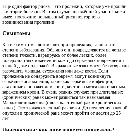
Ещё один фактор риска – это пролежни, которые уже прошли
в истории болезни. В этом случае поражённый участок кожи
имеет постоянно повышенный риск повторного
возникновения пролежни.
Симптомы
Какие симптомы возникают при пролежнях, зависит от
степени заболевания. Обычно они подразделяются на четыре
степени тяжести, варьируясь от более легких, более
поверхностных изменений кожи до серьёзных повреждений
тканей даже под кожей. Выраженные язвы могут безвозвратно
разрушить мышцы, сухожилия или даже кости. Если
пролежень не обнаружить вовремя, могут возникнуть
серьёзные осложнения, такие как серьёзные инфекции,
связанные с поражением кости, костного мозга или опасным
заражением крови. В очень редких случаях при длительных
(хронических) ранах может развиться так называемая
Марджолиновая язва (плоскоклеточный рак в хронических
ранах). Это злокачественный рак кожи. До появления раковой
опухоли в хронической ране может пройти от десяти до 25
лет.
Диагностика: как определяется пролежень?