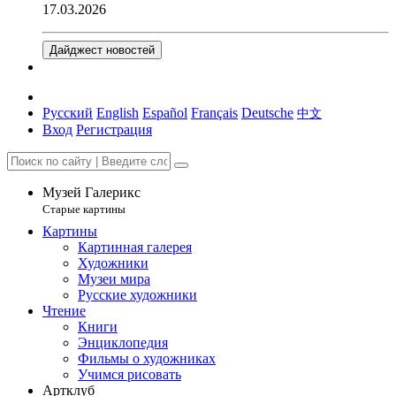
17.03.2026
Дайджест новостей
Русский
English
Español
Français
Deutsche
中文
Вход
Регистрация
Музей Галерикс
Старые картины
Картины
Картинная галерея
Художники
Музеи мира
Русские художники
Чтение
Книги
Энциклопедия
Фильмы о художниках
Учимся рисовать
Артклуб