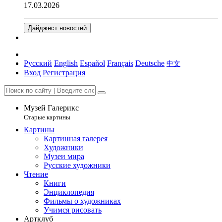
17.03.2026
Дайджест новостей
Русский
English
Español
Français
Deutsche
中文
Вход
Регистрация
Музей Галерикс
Старые картины
Картины
Картинная галерея
Художники
Музеи мира
Русские художники
Чтение
Книги
Энциклопедия
Фильмы о художниках
Учимся рисовать
Артклуб