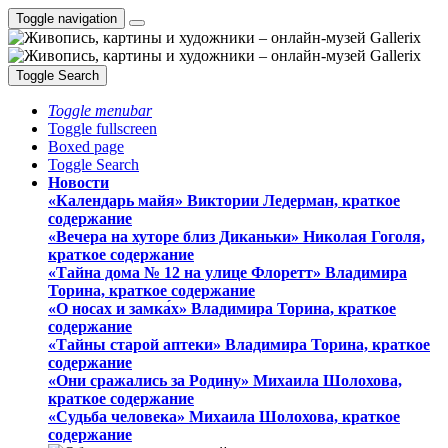
Toggle navigation
Toggle Search
Toggle menubar
Toggle fullscreen
Boxed page
Toggle Search
Новости
«Календарь майя» Виктории Ледерман, краткое
содержание
«Вечера на хуторе близ Диканьки» Николая Гоголя,
краткое содержание
«Тайна дома № 12 на улице Флоретт» Владимира
Торина, краткое содержание
«О носах и замка́х» Владимира Торина, краткое
содержание
«Тайны старой аптеки» Владимира Торина, краткое
содержание
«Они сражались за Родину» Михаила Шолохова,
краткое содержание
«Судьба человека» Михаила Шолохова, краткое
содержание