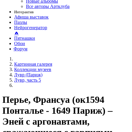
Новые альбомы
Все авторы Артклуба
Интерактив
Афиша выставок
Пазлы
Нейрогенератор
🔥
Пятнашки
Обои
Форум
Картинная галерея
Коллекции музеев
Лувр (Париж)
Лувр, часть 5
Перье, Франсуа (ок1594
Понталье - 1649 Париж) –
Эней с аргонавтами,