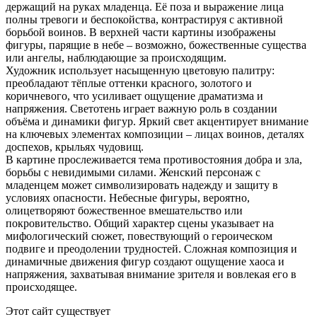
держащий на руках младенца. Её поза и выражение лица
полны тревоги и беспокойства, контрастируя с активной
борьбой воинов. В верхней части картины изображены
фигуры, парящие в небе – возможно, божественные существа
или ангелы, наблюдающие за происходящим.
Художник использует насыщенную цветовую палитру:
преобладают тёплые оттенки красного, золотого и
коричневого, что усиливает ощущение драматизма и
напряжения. Светотень играет важную роль в создании
объёма и динамики фигур. Яркий свет акцентирует внимание
на ключевых элементах композиции – лицах воинов, деталях
доспехов, крыльях чудовищ.
В картине прослеживается тема противостояния добра и зла,
борьбы с невидимыми силами. Женский персонаж с
младенцем может символизировать надежду и защиту в
условиях опасности. Небесные фигуры, вероятно,
олицетворяют божественное вмешательство или
покровительство. Общий характер сцены указывает на
мифологический сюжет, повествующий о героическом
подвиге и преодолении трудностей. Сложная композиция и
динамичные движения фигур создают ощущение хаоса и
напряжения, захватывая внимание зрителя и вовлекая его в
происходящее.
Этот сайт существует