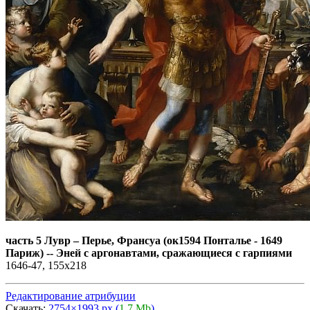
часть 5 Лувр
–
Перье, Франсуа (ок1594 Понталье - 1649
Париж) -- Эней с аргонавтами, сражающиеся с гарпиями
1646-47, 155х218
Редактирование атрибуции
Скачать:
2754×1993 px (
1,7 Mb
)