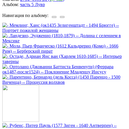
Альбом:
часть 5 Лувр
Навигация по альбому: