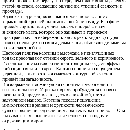
противоположном берегу. На переднем плане видны деревья с
густой листвой, создающие ощущение утренней свежести и
прохлады.
Вдалеке, над рекой, возвышается массивное здание с
характерной крышей, напоминающей пирамиду. Его форма
придаёт картине монументальность и подчёркивает
значимость места, которое оно занимает в городском
пространстве. На набережной, вдоль реки, видны фигуры
людей, спешащих по своим делам. Они добавляют динамизма
и оживляют пейзаж.
Цветовая палитра картины выдержана в приглушённых
тонах: преобладают оттенки серого, зелёного и коричневого.
Использование мазков различной толщины создаёт эффект
вибрации света и воздуха. Картина пронизана ощущением
утренней дымки, которая смягчает контуры объектов и
придаёт им загадочность.
В изображении можно уловить подтекст меланхолии и
созерцательности. Утро, как время пробуждения и новых
начинаний, представлено здесь в спокойной, почти
задумчивой манере. Картина передаёт ощущение
мимолётности времени и хрупкости человеческого
существования перед величием архитектуры и природы. Она
вызывает размышления о связи человека с городом и
окружающим миром.