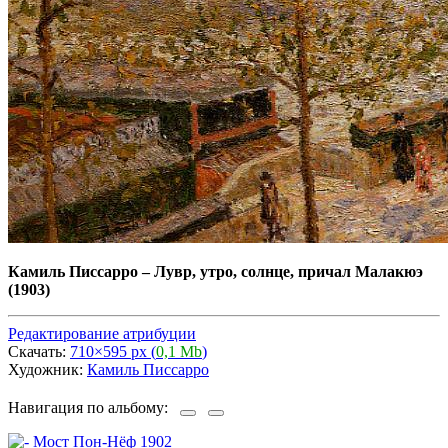
Камиль Писсарро
–
Лувр, утро, солнце, причал Малакюэ
(1903)
Редактирование атрибуции
Скачать:
710×595 px (
0,1 Mb
)
Художник:
Камиль Писсарро
Навигация по альбому: