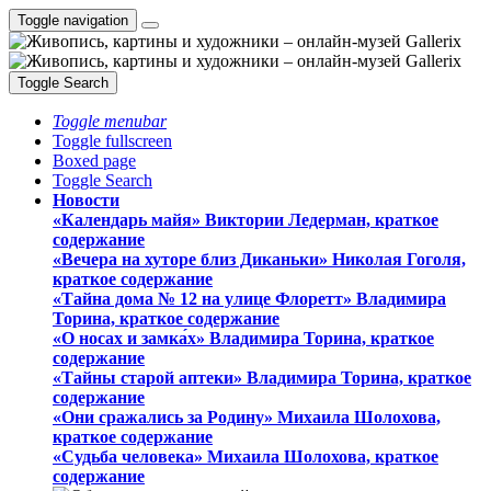
Toggle navigation
Toggle Search
Toggle menubar
Toggle fullscreen
Boxed page
Toggle Search
Новости
«Календарь майя» Виктории Ледерман, краткое
содержание
«Вечера на хуторе близ Диканьки» Николая Гоголя,
краткое содержание
«Тайна дома № 12 на улице Флоретт» Владимира
Торина, краткое содержание
«О носах и замка́х» Владимира Торина, краткое
содержание
«Тайны старой аптеки» Владимира Торина, краткое
содержание
«Они сражались за Родину» Михаила Шолохова,
краткое содержание
«Судьба человека» Михаила Шолохова, краткое
содержание