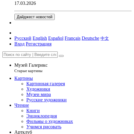
17.03.2026
Дайджест новостей
Русский
English
Español
Français
Deutsche
中文
Вход
Регистрация
Музей Галерикс
Старые картины
Картины
Картинная галерея
Художники
Музеи мира
Русские художники
Чтение
Книги
Энциклопедия
Фильмы о художниках
Учимся рисовать
Артклуб