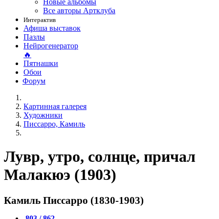
Новые альбомы
Все авторы Артклуба
Интерактив
Афиша выставок
Пазлы
Нейрогенератор
🔥
Пятнашки
Обои
Форум
Картинная галерея
Художники
Писсарро, Камиль
Лувр, утро, солнце, причал
Малакюэ (1903)
Камиль Писсарро (1830-1903)
803 / 862