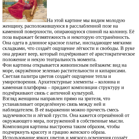
На этой картине мы видим молодую
женщину, расположившуюся в расслабленной позе на
каменной поверхности, опирающуюся спиной на колонну. Её
поза выражает безмятежность и некоторую отстранённость.
Она одета в длинное красное платье, ниспадающее мягкими
складками, что создаёт ощущение лёгкости и свободы. В руке
она держит веер, который подчёркивает её аристократическое
положение и некую театральность момента.
Фон картины открывается живописным пейзажем: вид на
море, окружённое зеленью растительности и кипарисами.
Светлая палитра цветов создаёт ощущение тепла и
умиротворения. Архитектурные элементы – колонна и
каменная платформа – придают композиции структуру и
подчёркивают связь с античной культурой.
Взгляд женщины направлен прямо на зрителя, что
устанавливает определённую связь между ней и
наблюдателем. В её выражении можно прочесть смесь
задумчивости и лёгкой грусти. Она кажется отрешённой от
окружающего мира, погруженной в собственные мысли.
Композиция картины выстроена таким образом, чтобы
подчеркнуть красоту и грацию женского образа.
Использование ярких цветов и мягкого освещения создаёт