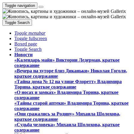
Toggle navigation
Toggle Search
Toggle menubar
Toggle fullscreen
Boxed page
Toggle Search
Новости
«Календарь майя» Виктории Ледерман, краткое
содержание
«Вечера на хуторе близ Диканьки» Николая Гоголя,
краткое содержание
«Тайна дома № 12 на улице Флоретт» Владимира
Торина, краткое содержание
«О носах и замка́х» Владимира Торина, краткое
содержание
«Тайны старой аптеки» Владимира Торина, краткое
содержание
«Они сражались за Родину» Михаила Шолохова,
краткое содержание
«Судьба человека» Михаила Шолохова, краткое
содержание