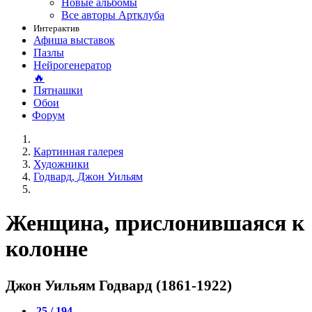
Новые альбомы
Все авторы Артклуба
Интерактив
Афиша выставок
Пазлы
Нейрогенератор
🔥
Пятнашки
Обои
Форум
Картинная галерея
Художники
Годвард, Джон Уильям
Женщина, прислонившаяся к
колонне
Джон Уильям Годвард (1861-1922)
25 / 194