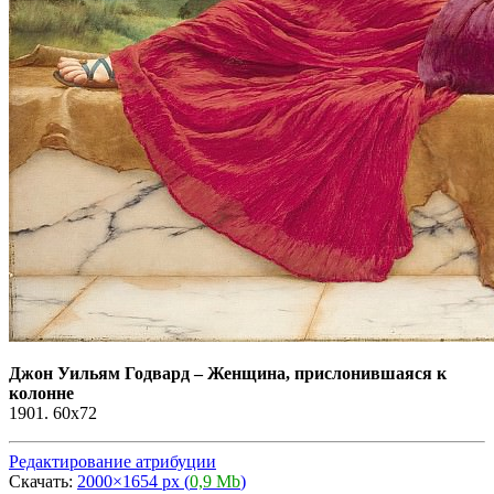
Джон Уильям Годвард
–
Женщина, прислонившаяся к
колонне
1901. 60x72
Редактирование атрибуции
Скачать:
2000×1654 px (
0,9 Mb
)