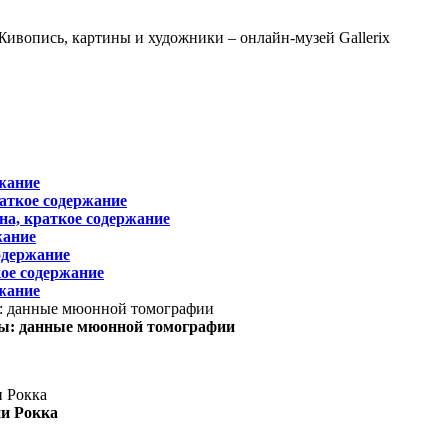
жание
раткое содержание
на, краткое содержание
жание
одержание
ое содержание
жание
ы: данные мюонной томографии
ни Рокка