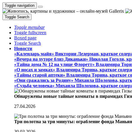
Toggle navigation
Toggle Search
Toggle menubar
Toggle fullscreen
Boxed page
Toggle Search
Новости
«Календарь майя» Виктории Ледерман, краткое содер
«Вечера на хуторе близ Диканьки» Николая Гоголя, к
«Тайна дома № 12 на улице Флоретт» Владимира Тори
«О носах и замка́х» Владимира Торина, краткое содер
«Тайны старой аптеки» Владимира Торина, краткое с
«Они сражались за Родину» Михаила Шолохова, кратк
«Судьба человека» Михаила Шолохова, краткое содер
Обнаружены новые тайные комнаты в пирамидах Гиз
27.04.2026
Три полотна за три минуты: ограбление фонда Манья
30.03.2026