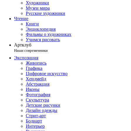
Художники
Музеи мира
Русские художники
Чтение
Книги
Энциклопедия
Фильмы о художниках
Учимся рисовать
Артклуб
Наши современники
Экспозиция
Живопись
Графика
Цифровое искусство
Хендмейд
Абстракция
Иконы
Фотография
Скульптура
Детские рисунки
Дизайн одежды
Стрит-арт
Бодиарт
Интерьер