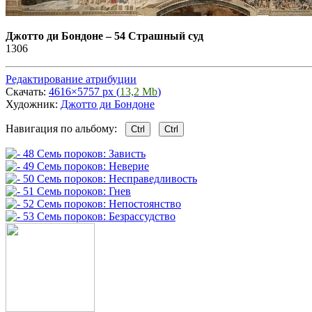
Джотто ди Бондоне
–
54 Страшный суд
1306
Редактирование атрибуции
Скачать:
4616×5757 px (
13,2 Mb
)
Художник:
Джотто ди Бондоне
Навигация по альбому:
Ctrl
Ctrl