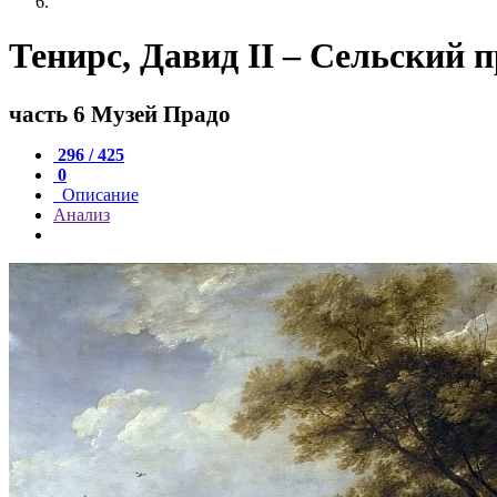
Тенирс, Давид II – Сельский 
часть 6 Музей Прадо
296 / 425
0
Описание
Анализ