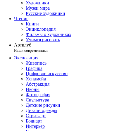
Художники
Музеи мира
Русские художники
Чтение
Книги
Энциклопедия
Фильмы о художниках
Учимся рисовать
Артклуб
Наши современники
Экспозиция
Живопись
Графика
Цифровое искусство
Хендмейд
Абстракция
Иконы
Фотография
Скульптура
Детские рисунки
Дизайн одежды
Стрит-арт
Бодиарт
Интерьер