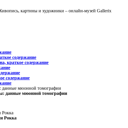
жание
раткое содержание
на, краткое содержание
жание
одержание
ое содержание
жание
ы: данные мюонной томографии
ни Рокка