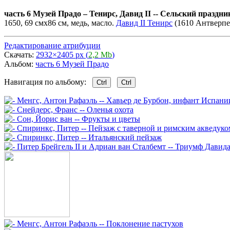
часть 6 Музей Прадо
–
Тенирс, Давид II -- Сельский праздн
1650, 69 смx86 см, медь, масло.
Давид II Тенирс
(1610 Антверпе
Редактирование атрибуции
Скачать:
2932×2405 px (
2,2 Mb
)
Альбом:
часть 6 Музей Прадо
Навигация по альбому:
Ctrl
Ctrl