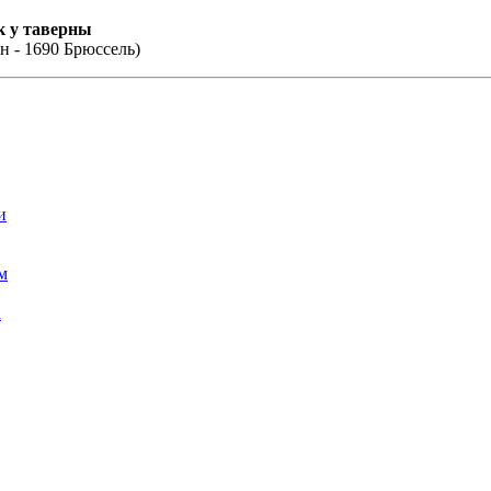
ик у таверны
н - 1690 Брюссель)