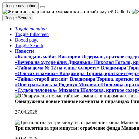
Toggle navigation
Toggle Search
Toggle menubar
Toggle fullscreen
Boxed page
Toggle Search
Новости
«Календарь майя» Виктории Ледерман, краткое содер
«Вечера на хуторе близ Диканьки» Николая Гоголя, к
«Тайна дома № 12 на улице Флоретт» Владимира Тори
«О носах и замка́х» Владимира Торина, краткое содер
«Тайны старой аптеки» Владимира Торина, краткое с
«Они сражались за Родину» Михаила Шолохова, кратк
«Судьба человека» Михаила Шолохова, краткое содер
Обнаружены новые тайные комнаты в пирамидах Гиз
27.04.2026
Три полотна за три минуты: ограбление фонда Манья
30.03.2026