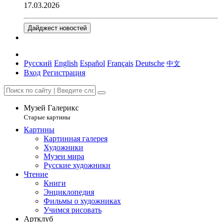
17.03.2026
Дайджест новостей
Русский
English
Español
Français
Deutsche
中文
Вход
Регистрация
Музей Галерикс
Старые картины
Картины
Картинная галерея
Художники
Музеи мира
Русские художники
Чтение
Книги
Энциклопедия
Фильмы о художниках
Учимся рисовать
Артклуб