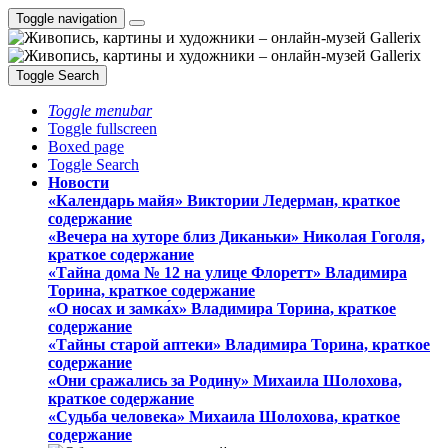
Toggle navigation
Toggle Search
Toggle menubar
Toggle fullscreen
Boxed page
Toggle Search
Новости
«Календарь майя» Виктории Ледерман, краткое
содержание
«Вечера на хуторе близ Диканьки» Николая Гоголя,
краткое содержание
«Тайна дома № 12 на улице Флоретт» Владимира
Торина, краткое содержание
«О носах и замка́х» Владимира Торина, краткое
содержание
«Тайны старой аптеки» Владимира Торина, краткое
содержание
«Они сражались за Родину» Михаила Шолохова,
краткое содержание
«Судьба человека» Михаила Шолохова, краткое
содержание