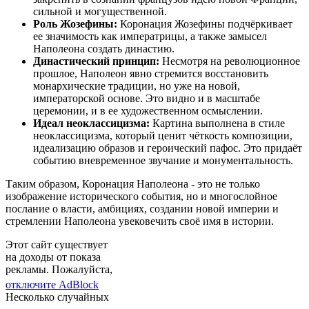
сильной и могущественной.
Роль Жозефины:
Коронация Жозефины подчёркивает
ее значимость как императрицы, а также замысел
Наполеона создать династию.
Династический принцип:
Несмотря на революционное
прошлое, Наполеон явно стремится восстановить
монархические традиции, но уже на новой,
императорской основе. Это видно и в масштабе
церемонии, и в ее художественном осмыслении.
Идеал неоклассицизма:
Картина выполнена в стиле
неоклассицизма, который ценит чёткость композиции,
идеализацию образов и героический пафос. Это придаёт
событию вневременное звучание и монументальность.
Таким образом, Коронация Наполеона - это не только
изображение исторического события, но и многослойное
послание о власти, амбициях, создании новой империи и
стремлении Наполеона увековечить своё имя в истории.
Этот сайт существует
на доходы от показа
рекламы. Пожалуйста,
отключите AdBlock
Несколько случайных