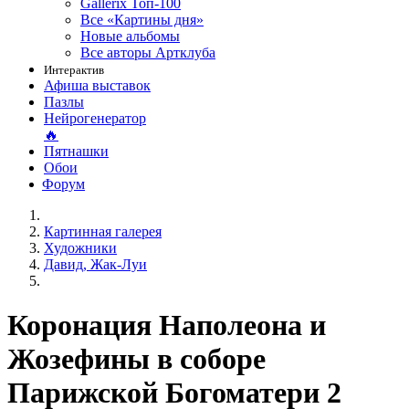
Gallerix Топ-100
Все «Картины дня»
Новые альбомы
Все авторы Артклуба
Интерактив
Афиша выставок
Пазлы
Нейрогенератор
🔥
Пятнашки
Обои
Форум
Картинная галерея
Художники
Давид, Жак-Луи
Коронация Наполеона и
Жозефины в соборе
Парижской Богоматери 2