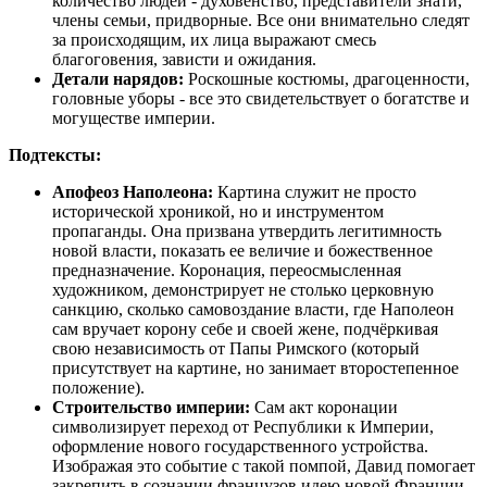
количество людей - духовенство, представители знати,
члены семьи, придворные. Все они внимательно следят
за происходящим, их лица выражают смесь
благоговения, зависти и ожидания.
Детали нарядов:
Роскошные костюмы, драгоценности,
головные уборы - все это свидетельствует о богатстве и
могуществе империи.
Подтексты:
Апофеоз Наполеона:
Картина служит не просто
исторической хроникой, но и инструментом
пропаганды. Она призвана утвердить легитимность
новой власти, показать ее величие и божественное
предназначение. Коронация, переосмысленная
художником, демонстрирует не столько церковную
санкцию, сколько самовоздание власти, где Наполеон
сам вручает корону себе и своей жене, подчёркивая
свою независимость от Папы Римского (который
присутствует на картине, но занимает второстепенное
положение).
Строительство империи:
Сам акт коронации
символизирует переход от Республики к Империи,
оформление нового государственного устройства.
Изображая это событие с такой помпой, Давид помогает
закрепить в сознании французов идею новой Франции,