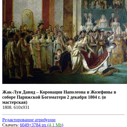
Жак-Луи Давид
–
Коронация Наполеона и Жозефины в
соборе Парижской Богоматери 2 декабря 1804 г. (и
мастерская)
1808. 610x931
Редактирование атрибуции
Скачать:
6049×3784 px (
4,1 Mb
)