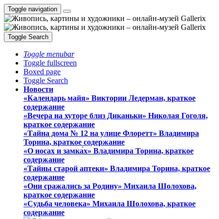
Toggle navigation
Toggle Search
Toggle menubar
Toggle fullscreen
Boxed page
Toggle Search
Новости
«Календарь майя» Виктории Ледерман, краткое
содержание
«Вечера на хуторе близ Диканьки» Николая Гоголя,
краткое содержание
«Тайна дома № 12 на улице Флоретт» Владимира
Торина, краткое содержание
«О носах и замка́х» Владимира Торина, краткое
содержание
«Тайны старой аптеки» Владимира Торина, краткое
содержание
«Они сражались за Родину» Михаила Шолохова,
краткое содержание
«Судьба человека» Михаила Шолохова, краткое
содержание