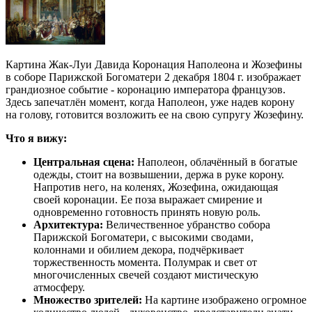
Картина Жак-Луи Давида Коронация Наполеона и Жозефины
в соборе Парижской Богоматери 2 декабря 1804 г. изображает
грандиозное событие - коронацию императора французов.
Здесь запечатлён момент, когда Наполеон, уже надев корону
на голову, готовится возложить ее на свою супругу Жозефину.
Что я вижу:
Центральная сцена:
Наполеон, облачённый в богатые
одежды, стоит на возвышении, держа в руке корону.
Напротив него, на коленях, Жозефина, ожидающая
своей коронации. Ее поза выражает смирение и
одновременно готовность принять новую роль.
Архитектура:
Величественное убранство собора
Парижской Богоматери, с высокими сводами,
колоннами и обилием декора, подчёркивает
торжественность момента. Полумрак и свет от
многочисленных свечей создают мистическую
атмосферу.
Множество зрителей:
На картине изображено огромное